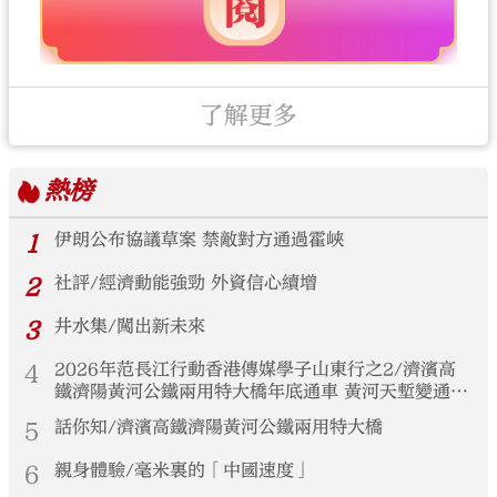
了解更多
熱榜
1
伊朗公布協議草案 禁敵對方通過霍峽
2
社評/經濟動能強勁 外資信心續增
3
井水集/闖出新未來
4
2026年范長江行動香港傳媒學子山東行之2/濟濱高
鐵濟陽黃河公鐵兩用特大橋年底通車 黃河天塹變通途
港生見證大國基建實力
5
話你知/濟濱高鐵濟陽黃河公鐵兩用特大橋
6
親身體驗/毫米裏的「中國速度」