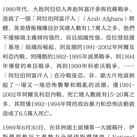
1980年代，大批阿拉伯人奔赴阿富汗參與抗蘇戰爭，
造就了一個「阿拉伯阿富汗人」（Arab Afghans）群
體，英美情報機構估計其總人數有1.7萬人之多，他們
不僅極端主義傾向強烈，而且組織性強。從拉登組建
「基地」組織而崛起，到血腥的1991-2002年阿爾及
利亞內戰，到殘酷的1992-1995年波黑戰爭，到1994
年爆發的車臣戰爭，再到1999年科索沃戰爭，……
「阿拉伯阿富汗人」在冷戰後亞、非、歐大片地區掀
起了一場又一場恐怖襲擊和戰亂的浪潮。僅1991-
2002年阿爾及利亞內戰，死亡總人數就有15-20萬之
多，其間僅1992-1994年間的政治暴力和恐怖活動就
造成了6.5萬人死亡。
1989年6月30日，在非洲國土面積第一大國蘇丹，伊