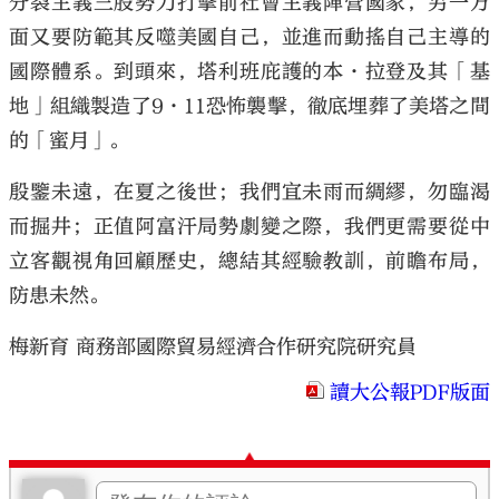
分裂主義三股勢力打擊前社會主義陣營國家，另一方
面又要防範其反噬美國自己，並進而動搖自己主導的
國際體系。到頭來，塔利班庇護的本·拉登及其「基
地」組織製造了9·11恐怖襲擊，徹底埋葬了美塔之間
的「蜜月」。
殷鑒未遠，在夏之後世；我們宜未雨而綢繆，勿臨渴
而掘井；正值阿富汗局勢劇變之際，我們更需要從中
立客觀視角回顧歷史，總結其經驗教訓，前瞻布局，
防患未然。
梅新育 商務部國際貿易經濟合作研究院研究員
讀大公報PDF版面