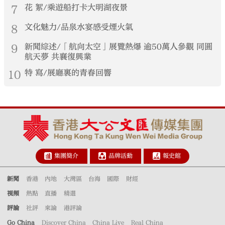
7
花 絮/乘遊船打卡大明湖夜景
8
文化魅力/品泉水宴感受煙火氣
9
新聞綜述/「航向太空」展覽熱爆 逾50萬人參觀 同圓
航天夢 共襄復興業
10
特 寫/展廳裏的青春回響
集團簡介
品牌活動
報史館
新聞
香港
內地
大灣區
台海
國際
財經
視頻
熱點
直播
精選
評論
社評
來論
港評論
Go China
Discover China
China Live
Real China