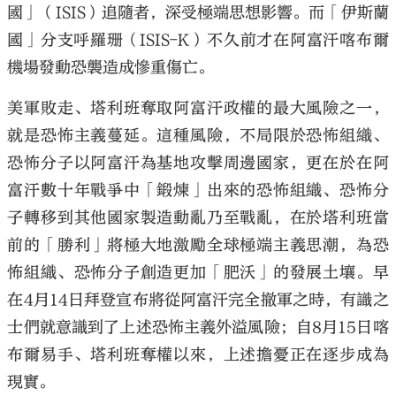
國」（ISIS）追隨者，深受極端思想影響。而「伊斯蘭
國」分支呼羅珊（ISIS-K）不久前才在阿富汗喀布爾
機場發動恐襲造成慘重傷亡。
美軍敗走、塔利班奪取阿富汗政權的最大風險之一，
大公文匯
就是恐怖主義蔓延。這種風險，不局限於恐怖組織、
恐怖分子以阿富汗為基地攻擊周邊國家，更在於在阿
富汗數十年戰爭中「鍛煉」出來的恐怖組織、恐怖分
子轉移到其他國家製造動亂乃至戰亂，在於塔利班當
前的「勝利」將極大地激勵全球極端主義思潮，為恐
怖組織、恐怖分子創造更加「肥沃」的發展土壤。早
在4月14日拜登宣布將從阿富汗完全撤軍之時，有識之
士們就意識到了上述恐怖主義外溢風險；自8月15日喀
布爾易手、塔利班奪權以來，上述擔憂正在逐步成為
現實。