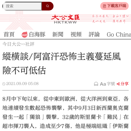
下載客戶端
首頁
白海豚
新聞
視頻
評論
Go Chin
今日大公
社評
>>
縱橫談/阿富汗恐怖主義蔓延風
險不可低估
2021.09.09
05:08
字號
分享
8月中下旬以來，從中東到歐洲，從大洋洲到東亞，各
地連續發生數起恐怖襲擊，其中9月3日新西蘭奧克蘭
發生一起「獨狼」襲擊，32歲的斯里蘭卡「難民」在
超市揮刀襲人，造成至少7傷，他是極端組織「伊斯蘭