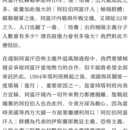
阿富汗抗蘇戰爭歷時10年，便「培養」出人數如此之
多、能量如此強大的「阿拉伯阿富汗人」極端群體；
蘇聯撤軍之後，阿富汗內戰與外戰交織，又綿延32年
之久，人口也翻了一番，「培養」出的極端主義分子
人數會有多少？潛在殺傷力會有多強大？我們對此不
應低估。
在遏制阿富汗恐怖主義外溢風險過程中，我們要積極
穩妥爭取阿富汗當地勢力的合作，但不能將希望全部
寄託於此。1994年塔利班興起之後，美國與其關係一
度堪稱「蜜月」，重要原因之一，是當時塔利班向美
方宣稱，阿富汗境內一切外來勢力都應撤離，聖戰組
織裏的阿拉伯人也在此列，令美方深為動心。因為當
時美國等西方大國一方面要繼續利用以「阿拉伯阿富
汗人」群體為代表的伊斯蘭原教旨主義、恐怖主義、