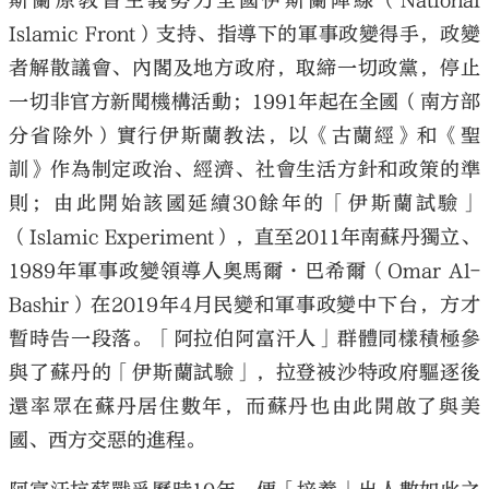
斯蘭原教旨主義勢力全國伊斯蘭陣線（National
Islamic Front）支持、指導下的軍事政變得手，政變
者解散議會、內閣及地方政府，取締一切政黨，停止
一切非官方新聞機構活動；1991年起在全國（南方部
分省除外）實行伊斯蘭教法，以《古蘭經》和《聖
訓》作為制定政治、經濟、社會生活方針和政策的準
則；由此開始該國延續30餘年的「伊斯蘭試驗」
（Islamic Experiment），直至2011年南蘇丹獨立、
1989年軍事政變領導人奧馬爾·巴希爾（Omar Al-
Bashir）在2019年4月民變和軍事政變中下台，方才
暫時告一段落。「阿拉伯阿富汗人」群體同樣積極參
與了蘇丹的「伊斯蘭試驗」，拉登被沙特政府驅逐後
還率眾在蘇丹居住數年，而蘇丹也由此開啟了與美
國、西方交惡的進程。