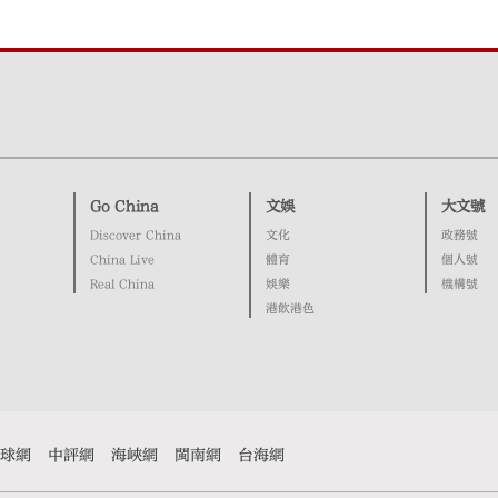
Go China
文娛
大文號
Discover China
文化
政務號
China Live
體育
個人號
Real China
娛樂
機構號
港飲港色
球網
中評網
海峽網
閩南網
台海網