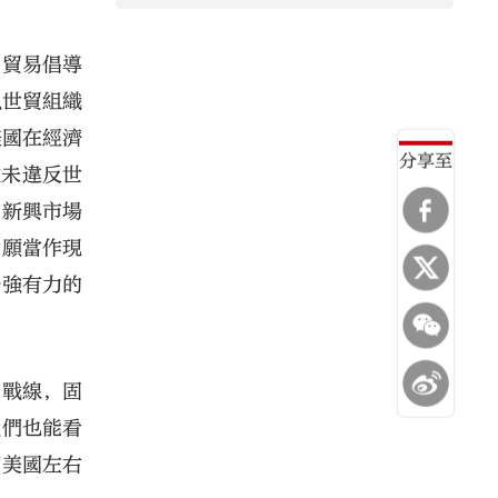
由貿易倡導
以世貿組織
美國在經濟
分享至
款未違反世
的新興市場
意願當作現
於強有力的
的戰線，固
我們也能看
縮美國左右