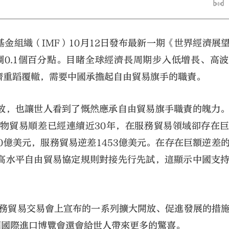
金組織（IMF）10月12日發布最新一期《世界經濟展
下調0.1個百分點。目睹全球經濟長周期步入低增長、高
濟重蹈覆轍，需要中國承擔起自由貿易旗手的職責。
大公文匯
放，也讓世人看到了慨然應承自由貿易旗手職責的魄力
物貿易順差已經連續近30年，在服務貿易領域卻存在
50億美元，服務貿易逆差1453億美元。在存在巨額逆差
高水平自由貿易協定規則對接先行先試，這顯示中國支
服務貿易交易會上宣布的一系列擴大開放、促進發展的措
國國際進口博覽會還會給世人帶來更多的驚喜。