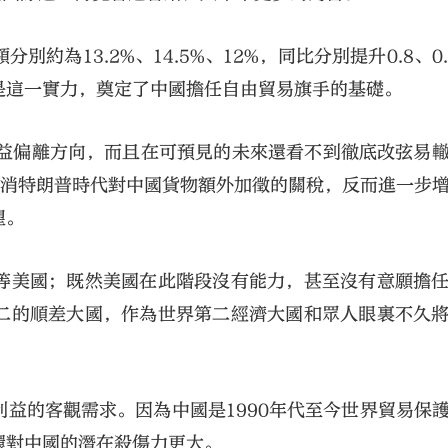
為13.2%、14.5%、12%，同比分別提升0.8、0.9
是這一實力，奠定了中國擔任自由貿易旗手的基礎。
日益偏離方向，而且在可預見的未來還看不到徹底改弦易
取消特朗普時代對中國貨物額外加徵的關稅，反而進一步
望。
等美國；既然美國在此階段沒有能力，甚至沒有意願擔
二的順差大國，作為世界第二經濟大國和眾人眼裏不久
益的客觀需求。因為中國是1990年代至今世界貿易保
環對中國的潛在殺傷力更大。