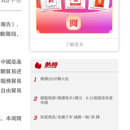
字號
望報告》，
波動階段，
了解更多
。中國是遙
熱榜
巨額貿易逆
1
銀債2026懶人包
的服務貿易
持自由貿易
2
銀髮經濟/銀債每手1萬元 8‧21起接受長者
申請
3
如是我見/忠義千年 誠善一城\李 輝
施，本周開