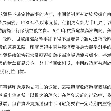
球貿易不確定性高漲的時期，中國體制更有助於發揮自
展演變，1980年代以來尤甚，他們更有能力「玩弄」
前提下行保護主義之實。2009年次貸危機高潮期間，
can）條款，世貿組織總幹事卻不得不捏着鼻子認可這項條
段的道德風險。印度等視中國為經濟發展最大競爭對手
的貿易政策決策常常顯得衝動多而冷靜通盤考慮少，將
國的對華貿易政策。與上述國家相反，中國政體更有利
長期利益目標。
部事務和過度透支國力的泥潭，需要適度收縮過度擴張
以看出他這種一以貫之的理念；在拜登政府的行為中，
發展，但在實際實施過程中不可避免要在一定時期內壓