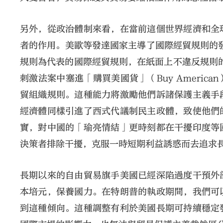
另外，從政治體制來看，在當前這個世界經濟和全
者的作用。美歐等發達國家主導了國際經貿規則的發
規則為代表的國際經貿規則，在紙面上不違反規則的
刺激法案中塞進「購買美國貨」（Buy Ameri
貿組織規則。這種能力將激勵他們訴諸保護主義手
經濟體同樣引進了西式代議制民主政體，致使他們
實，對中國的「瑜亮情結」更時刻都在干擾印度等
決策者排除干擾，克服一時短期利益誘惑而去追求
長期以來的自由貿易旗手美國已經深陷過度干預外
本培元，保養國力。在特朗普的執政期間，我們可
到這種傾向。這種調整有利於美國長期可持續穩定