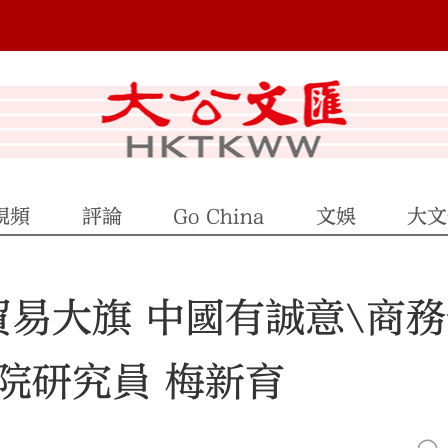
視頻
評論
Go China
文娛
大文
貿易大旗 中國有誠意\商
院研究員 梅新育