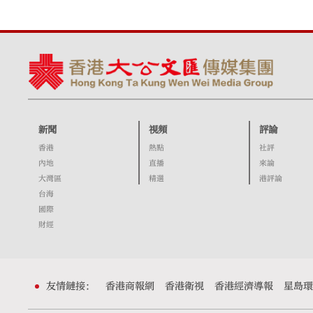
新聞
視頻
評論
香港
熱點
社評
內地
直播
來論
大灣區
精選
港評論
台海
國際
財經
友情鏈接：
香港商報網
香港衛視
香港經濟導報
星島環