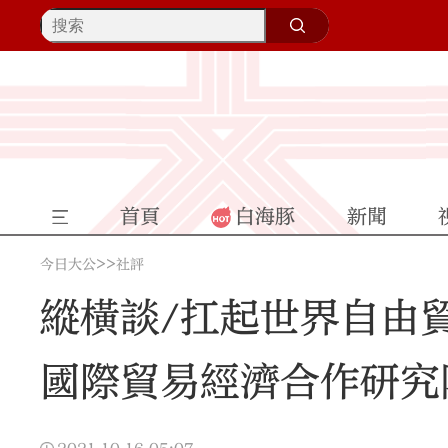
首頁
白海豚
新聞
>>
今日大公
社評
縱橫談/扛起世界自由
國際貿易經濟合作研究