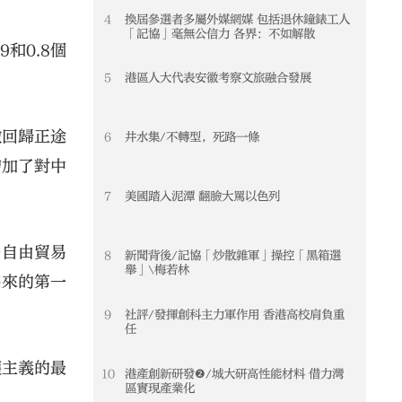
4
換屆參選者多屬外媒網媒 包括退休鐘錶工人
「記協」毫無公信力 各界：不如解散
和0.8個
5
港區人大代表安徽考察文旅融合發展
轍回歸正途
6
井水集/不轉型，死路一條
增加了對中
7
美國踏入泥潭 翻臉大罵以色列
任自由貿易
8
新聞背後/記協「炒散雜軍」操控「黑箱選
舉」\梅若林
將來的第一
9
社評/發揮創科主力軍作用 香港高校肩負重
任
護主義的最
10
港產創新研發❷/城大研高性能材料 借力灣
區實現產業化