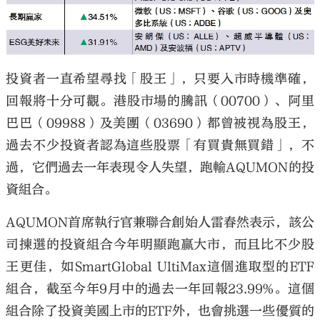
投資者一直希望尋找「股王」，只要入市時機準確，
大公文匯
回報將十分可觀。港股市場的騰訊（00700）、阿里
巴巴（09988）及美團（03690）都曾被視為股王，
過去不少投資者認為這些股票「有買貴無買錯」，不
過，它們過去一年表現令人失望，跑輸AQUMON的投
資組合。
AQUMON首席執行官兼聯合創始人雷春然表示，該公
司揀選的投資組合今年明顯跑贏大市，而且比不少股
王更佳，如SmartGlobal UltiMax這個進取型的ETF
組合，截至今年9月中的過去一年回報23.99%。這個
組合除了投資美國上市的ETF外，也會挑選一些優質的