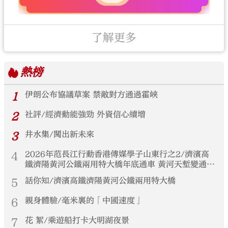
了解更多
熱榜
1
伊朗公布協議草案 禁敵對方通過霍峽
2
社評/經濟動能強勁 外資信心續增
3
井水集/闖出新未來
4
2026年范長江行動香港傳媒學子山東行之2/濟濱高
鐵濟陽黃河公鐵兩用特大橋年底通車 黃河天塹變通途
港生見證大國基建實力
5
話你知/濟濱高鐵濟陽黃河公鐵兩用特大橋
6
親身體驗/毫米裏的「中國速度」
7
花 絮/乘遊船打卡大明湖夜景