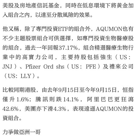
美股及房地產信託基金，同時在低息環境下將黃金加
入組合之內，以達至分散風險的效果。
他又稱，除了專門投資ETF的組合外，AQUMON也有
不少主題股票組合可供選擇，如專門投資生物醫療股
的組合，過去一年回報37.17%，組合精選醫療生物行
業中的高實力公司，主要持股包括強生（US：
JNJ）、Pfizer Ord shs（US：PFE）及禮來公司
（US：LLY）。
比較同期港股，由去年9月15日至今年9月15日，恒指
僅升1.6%；騰訊則跌14.1%，阿里巴巴更狂瀉
42.6%，美團亦下滑4.3%，表現遠遜AQUMON的投
資組合。
力爭做亞洲一哥