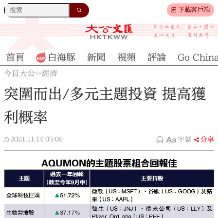
下載客戶端
首頁
白海豚
新聞
視頻
評論
Go Chin
今日大公
經濟
>>
突圍而出/多元主題投資 提高獲
利概率
2021.11.14
05:05
字號
分享