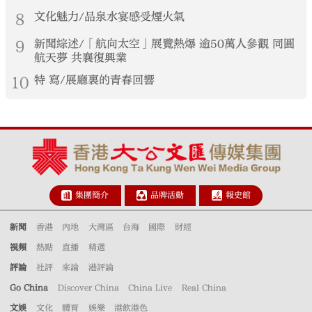
8
文化魅力/品泉水宴感受煙火氣
9
新聞綜述/「航向太空」展覽熱爆 逾50萬人參觀 同圓
航天夢 共襄復興業
10
特 寫/展廳裏的青春回響
集團簡介
品牌活動
報史館
新聞
香港
內地
大灣區
台海
國際
財經
視頻
熱點
直播
精選
評論
社評
來論
港評論
Go China
Discover China
China Live
Real China
文娛
文化
體育
娛樂
港飲港色