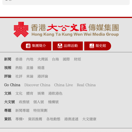
集團簡介
品牌活動
報史館
新聞
香港
內地
大灣區
台海
國際
財經
視頻
熱點
直播
精選
評論
社評
來論
港評論
Go China
Discover China
China Live
Real China
文娛
文化
體育
娛樂
港飲港色
大文號
政務號
個人號
機構號
專題
新聞專題
特別策劃
資訊
專欄+
資訊推薦
各地動態
港澳速遞
大文健康