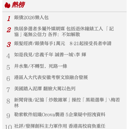
熱榜
1
銀債2026懶人包
2
換屆參選者多屬外媒網媒 包括退休鐘錶工人 「記
協」毫無公信力 各界：不如解散
3
銀髮經濟/銀債每手1萬元 8‧21起接受長者申請
4
如是我見/忠義千年 誠善一城\李 輝
5
井水集/不轉型，死路一條
6
港區人大代表安徽考察文旅融合發展
7
美國踏入泥潭 翻臉大罵以色列
8
新聞背後/記協「炒散雜軍」操控「黑箱選舉」\梅若
林
9
勒索軟件組織Orova襲港 5企業疑中招洩資料
10
社評/發揮創科主力軍作用 香港高校肩負重任