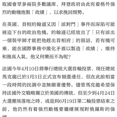
取國會眾參兩院多數議席，拜登政府由此有着格外強
烈的動機炮製「政績」，以求挽回頹勢。
在英國，首相約翰遜又因「派對門」事件而深陷可能
被迫下台的政治危機。約翰遜已經放出了「只有派出
一個裝甲師才能把他趕出首相府」的狠話，若有機可
乘，能在國際事務中激化矛盾以製造「政績」、維持
和推高人氣，他又何樂而不為呢？
法國今年4月10日將舉行總統大選首輪投票，現任總統
馬克龍已於3月3日正式宣布競選連任，但在此前相當
一段時間的民調中並無顯著優勢。儘管馬克龍希望保
持法國外交戰略獨立於美國的傳統，但至少到4月24日
大選塵埃落地之時，或是到6月19日第二輪投票結束之
前，他仍然有着強烈動機要繼續展現對俄羅斯的強