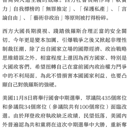
智商與人道主義的底線。西方社會長期作為「軟實
力」自我標榜的「無罪推定」、「保護私產」、「言
論自由」、「藝術非政治」等原則被打得粉碎。
西方大國長期漠視、踐踏俄羅斯合理正當的安全關
大公文匯
切，今年更是變本加厲，引爆戰爭之後又掀起非理性
制裁狂潮，除了出自國家立場的國際經濟、政治戰略
思維錯誤之外，相當程度上還因為西方國家、特別是
大國政客們，希望扭轉自己在當前國內政治權力鬥爭
中的不利局面，為此不惜損害本國國家利益，也要凸
顯自己對俄羅斯的強硬。
美國11月8日將舉行國會中期選舉，眾議院435個席位
和參議院34個席位（參議院共有100個席位）面臨改
選。由於拜登政府執政缺乏政績，民望低落，美國內
外普遍認為共和黨將在這次中期選舉中大勝，重新奪