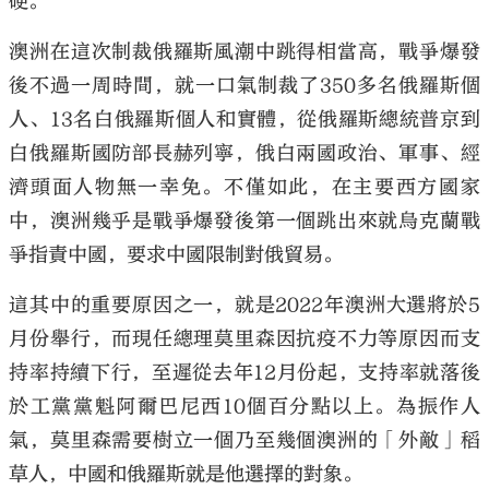
硬。
澳洲在這次制裁俄羅斯風潮中跳得相當高，戰爭爆發
後不過一周時間，就一口氣制裁了350多名俄羅斯個
人、13名白俄羅斯個人和實體，從俄羅斯總統普京到
白俄羅斯國防部長赫列寧，俄白兩國政治、軍事、經
濟頭面人物無一幸免。不僅如此，在主要西方國家
中，澳洲幾乎是戰爭爆發後第一個跳出來就烏克蘭戰
爭指責中國，要求中國限制對俄貿易。
這其中的重要原因之一，就是2022年澳洲大選將於5
月份舉行，而現任總理莫里森因抗疫不力等原因而支
持率持續下行，至遲從去年12月份起，支持率就落後
於工黨黨魁阿爾巴尼西10個百分點以上。為振作人
氣，莫里森需要樹立一個乃至幾個澳洲的「外敵」稻
草人，中國和俄羅斯就是他選擇的對象。