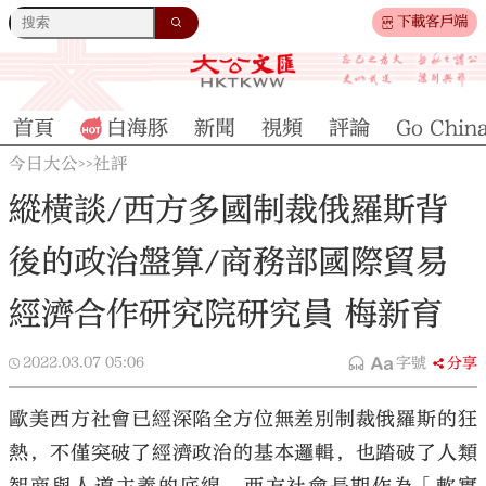
下載客戶端
首頁
白海豚
新聞
視頻
評論
Go Chin
今日大公
社評
>>
縱橫談/西方多國制裁俄羅斯背
後的政治盤算/商務部國際貿易
經濟合作研究院研究員 梅新育
2022.03.07
05:06
字號
分享
歐美西方社會已經深陷全方位無差別制裁俄羅斯的狂
熱，不僅突破了經濟政治的基本邏輯，也踏破了人類