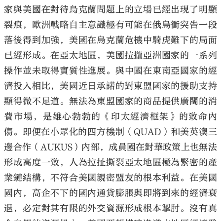
家與美國在對待烏克蘭問題上的立場已經出現了明顯
裂痕，歐洲戰略自主意識極有可能在俄烏衝突告一段
落後得到加強，美國在烏克蘭危機中騎虎難下的局面
已經形成。在亞太地區，美國拉攏亞洲國家的一系列
操作並未取得實質性進展。與中國在東南亞國家的經
濟投入相比，美國近日承諾的對東盟國家的援助支持
顯得微不足道。無法為東盟國家的商品提供廣闊的消
費市場，是雄心勃勃的《印太經濟框架》的致命內
傷。即便在小眾化的四方機制（QUAD）和美英澳三
邊合作（AUKUS）內部，成員國在對華政策上也無法
形成高度一致，人為拉扯撕裂亞太地區極為緊密的產
業鏈結構，不符合美國親密盟友的根本利益。在美國
國內，高企不下的國內通貨膨脹與即將到來的經濟衰
退，必定對其有限的外交資源形成根本掣肘。沒有真