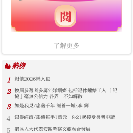
了解更多
熱榜
1
銀債2026懶人包
2
換屆參選者多屬外媒網媒 包括退休鐘錶工人 「記
協」毫無公信力 各界：不如解散
3
如是我見/忠義千年 誠善一城\李 輝
4
銀髮經濟/銀債每手1萬元 8‧21起接受長者申請
5
港區人大代表安徽考察文旅融合發展