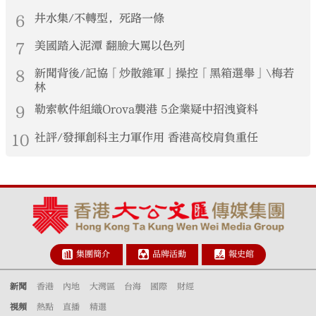
6
井水集/不轉型，死路一條
7
美國踏入泥潭 翻臉大罵以色列
8
新聞背後/記協「炒散雜軍」操控「黑箱選舉」\梅若
林
9
勒索軟件組織Orova襲港 5企業疑中招洩資料
10
社評/發揮創科主力軍作用 香港高校肩負重任
集團簡介
品牌活動
報史館
新聞
香港
內地
大灣區
台海
國際
財經
視頻
熱點
直播
精選