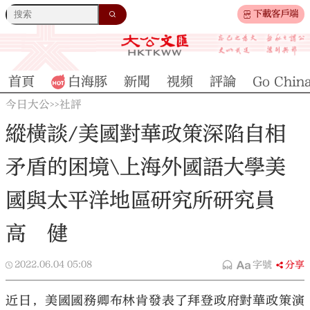
下載客戶端
首頁
白海豚
新聞
視頻
評論
Go Chin
今日大公
社評
>>
縱橫談/美國對華政策深陷自相
矛盾的困境\上海外國語大學美
國與太平洋地區研究所研究員
高 健
2022.06.04
05:08
字號
分享
近日，美國國務卿布林肯發表了拜登政府對華政策演