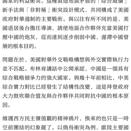
國家的利益衝突。這種製造地區矛盾的「綜合威懾」
新手法與「非對稱」衝突設計模式，共同構成了美國
政府對華遏制的主要戰術。與以往有所不同的是，美
國退居後台擔任導演，誘使地區合作夥伴充當美國打
壓中國的炮灰，從而達到逐步削弱中國，遲滯中國發
展的根本目的。
問題在於，美國對華外交戰略構想與外交實際執行力
並不匹配。布林肯講話中公開承認，中國是一個具有
綜合戰略競爭力的強大國家。與幾十年前相比，中美
綜合實力對比已經發生了結構性改變，這是拜登政府
大力鼓吹聯合盟友與合作夥伴共同對抗中國的根本原
因。
維護西方民主價值觀的精神鴉片，換來的也只是一時
空前團結的幻象罷了。以俄烏衝突為例，歐陸主要國