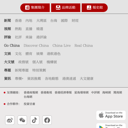
集團簡介
品牌活動
報史館
新聞
香港
內地
大灣區
台海
國際
財經
視頻
熱點
直播
精選
評論
社評
來論
港評論
Go China
Discover China
China Live
Real China
文娛
文化
體育
娛樂
港飲港色
大文號
政務號
個人號
機構號
專題
新聞專題
特別策劃
資訊
專欄+
資訊推薦
各地動態
港澳速遞
大文健康
友情鏈接：
香港商報網
香港衛視
香港經濟導報
星島環球網
中評網
海峽網
閩南網
台海網
合作夥伴：
投資甘肅