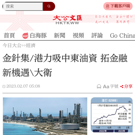
下載客戶端
首頁
白海豚
新聞
視頻
評論
Go Chin
今日大公
經濟
>>
金針集/港力吸中東油資 拓金融
新機遇\大衛
2023.02.07
05:08
字號
分享