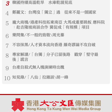
3
韓國持續高溫乾旱 水庫乾涸見底
4
鄭麗文：台灣沒「獨立」過 從來不是一個國家
5
龐大商機/港產科技拓東南亞 大馬成重要跳板 應科院
︰赴吉隆坡商談合作 冀促成「有規模」項目
6
樂問集/不一般的致敬\周光蓁
7
不容抹黑/人才資本流向香港 羅奇謬論不攻自破
8
專家解讀/「台獨」分子已留後路 戳穿「堅守最
後」謊言
9
台產自殺式無人機演練時出醜
10
知見錄/「八仙」拉雜談\胡一峰