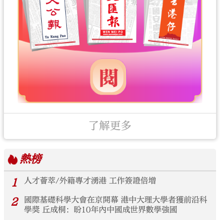
了解更多
熱榜
1
人才薈萃/外籍專才湧港 工作簽證倍增
2
國際基礎科學大會在京開幕 港中大理大學者獲前沿科
學獎 丘成桐：盼10年內中國成世界數學強國