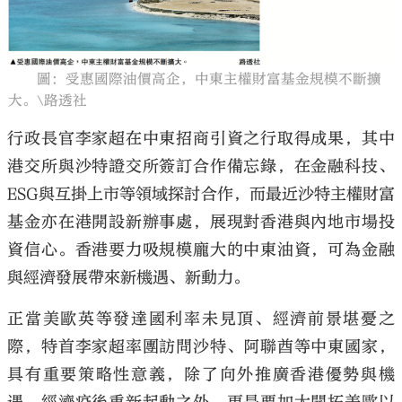
圖：受惠國際油價高企，中東主權財富基金規模不斷擴
大。\路透社
大公文匯
行政長官李家超在中東招商引資之行取得成果，其中
港交所與沙特證交所簽訂合作備忘錄，在金融科技、
ESG與互掛上市等領域探討合作，而最近沙特主權財富
基金亦在港開設新辦事處，展現對香港與內地市場投
資信心。香港要力吸規模龐大的中東油資，可為金融
與經濟發展帶來新機遇、新動力。
正當美歐英等發達國利率未見頂、經濟前景堪憂之
際，特首李家超率團訪問沙特、阿聯酋等中東國家，
具有重要策略性意義，除了向外推廣香港優勢與機