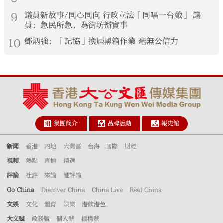
9
議員新故事/同心同向 行政立法「同唱一台戲」 議
員：急民所急，為街坊辦實事
10
鄧炳強：「記協」換屆黑箱作業 毫無公信力
集團簡介
品牌活動
報史館
新聞
香港
內地
大灣區
台海
國際
財經
視頻
熱點
直播
精選
評論
社評
來論
港評論
Go China
Discover China
China Live
Real China
文娛
文化
體育
娛樂
港飲港色
大文號
政務號
個人號
機構號