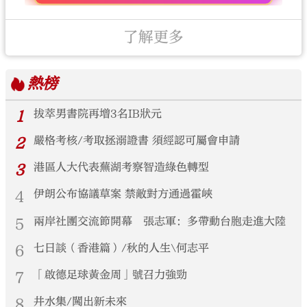
了解更多
熱榜
1
拔萃男書院再增3名IB狀元
2
嚴格考核/考取拯溺證書 須經認可屬會申請
3
港區人大代表蕪湖考察智造綠色轉型
4
伊朗公布協議草案 禁敵對方通過霍峽
5
兩岸社團交流節開幕 張志軍：多帶動台胞走進大陸
6
七日談（香港篇）/秋的人生\何志平
7
「啟德足球黃金周」號召力強勁
8
井水集/闖出新未來