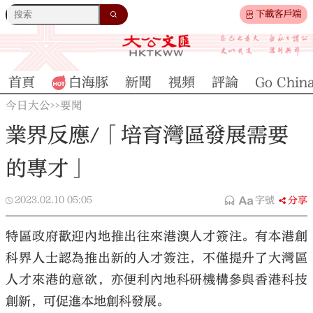
下載客戶端
首頁
白海豚
新聞
視頻
評論
Go Chin
今日大公
要聞
>>
業界反應/「培育灣區發展需要
的專才」
2023.02.10
05:05
字號
分享
特區政府歡迎內地推出往來港澳人才簽注。有本港創
科界人士認為推出新的人才簽注，不僅提升了大灣區
人才來港的意欲，亦便利內地科研機構參與香港科技
創新，可促進本地創科發展。