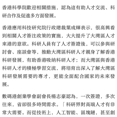
香港科學院歡迎相關措施，認為這有助人才交流、科
研合作及促進多方面發展。
香港應用科技研究院行政總裁葉成輝表示，很高興看
大公文匯
到相關人才簽注政策的實施，大大提升了大灣區人才
來港的意欲。科研人員有了人才簽證後，可以參與研
討會、座談會等，推動大灣區科研人才親身了解香港
科研發展，有助香港吸納科研人才；而大灣區與香港
科研人才的積極學習交流，將培育出深入了解大灣區
科研發展需要的專才，更能全面配合國家的未來發
展。
數碼港創業學會副會長楊志豪認為，一次簽證，多次
往來，省卻很多時間需求。「科研界對高端人才有非
常大需要。而從技術上，人工智能、區塊鏈，甚至創