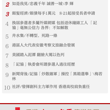
2
如是我見/忠義千年 誠善一城\李 輝
3
銀髮經濟/銀債每手1萬元 8‧21起接受長者申請
4
換屆參選者多屬外媒網媒 包括退休鐘錶工人 「記
協」毫無公信力 各界：不如解散
5
井水集/不轉型，死路一條
6
港區人大代表安徽考察文旅融合發展
7
美國踏入泥潭 翻臉大罵以色列
8
「記協」執委會所謂參選人過往經歷
9
新聞背後/記協「炒散雜軍」操控「黑箱選舉」\梅若
林
10
社評/發揮創科主力軍作用 香港高校肩負重任