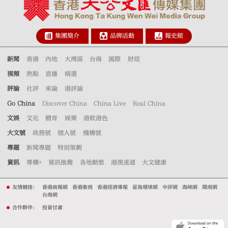
集團簡介
品牌活動
報史館
新聞
香港
內地
大灣區
台海
國際
財經
視頻
熱點
直播
精選
評論
社評
來論
港評論
Go China
Discover China
China Live
Real China
文娛
文化
體育
娛樂
港飲港色
大文號
政務號
個人號
機構號
專題
新聞專題
特別策劃
資訊
專欄+
資訊推薦
各地動態
港澳速遞
大文健康
友情鏈接：
香港商報網
香港衛視
香港經濟導報
星島環球網
中評網
海峽網
閩南網
台海網
合作夥伴：
投資甘肅