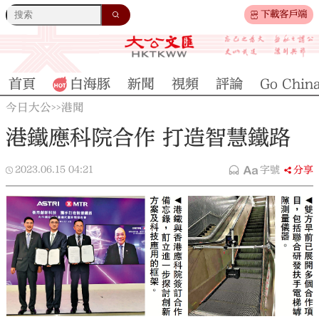
下載客戶端
首頁
白海豚
新聞
視頻
評論
Go Chin
今日大公
港聞
>>
港鐵應科院合作 打造智慧鐵路
2023.06.15
04:21
字號
分享