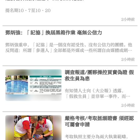
提名期10·7至10·20
2小時前
鄧炳強：「記協」換屆黑箱作業 毫無公信力
鄧炳強重申，「記協」是一個沒有認受性、沒有公信力的團體。他
反問道：所謂「參選人」全部都是外媒或一些所謂自由媒體或網
媒，連一個香港主流傳媒的代表也沒有，如何可稱為「香港記者協
2小時前
會」？「記協」不單沒有公布參選人名單，當選的名單亦不作公
布。在這黑箱作業的情況下，如何有認受性？
調查報道/團夥操控買賣偽證 假
救生員為患
有知情人士向《大公報》透露，
「假救生員」並非單一事件，而是
犯罪團夥操控假證買賣，適逢暑期
2小時前
是游泳高峰期，私人泳池需要大量
外判救生員，產生大量利益，假證
嚴格考核/考取拯溺證書 須經認
團夥便看準機會，以低價投標，再
可屬會申請
安插假救生員入內工作。\大公報記
者 伍軒沛
考取執照主要分為兩大執業範疇，