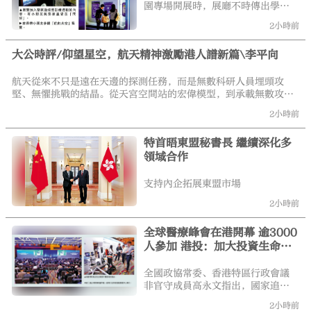
一。
園專場開展時，展廳不時傳出學生
們驚嘆的聲音。站在1：10天宮空間
2小時前
站模型前，同學們湊到展板前，認
真記下各個艙段的功能；互動訓練
大公時評/仰望星空，航天精神激勵港人譜新篇\李平向
區排起長隊，學生們輪流體驗航天
員專注力訓練遊戲，親身感受航天
員的訓練。在太空生物實驗區，顯
航天從來不只是遠在天邊的探測任務，而是無數科研人員埋頭攻
大公文匯
微鏡前總圍滿年輕觀眾，大家仔細
堅、無懼挑戰的結晶。從天宮空間站的宏偉模型，到承載無數攻關
觀察太空渦蟲標本，熱烈討論太空
心血的艙外航天服複製品；從神舟飛船的歷史印記，到太空實驗的
2小時前
環境對生命帶來的奇妙改變。
奇妙成果，展覽把遙遠的太空拉到市民眼前。「特別能吃苦、特別
能戰鬥、特別能攻關、特別能奉獻」的載人航天精神，不僅屬於內
特首晤東盟秘書長 繼續深化多
地的航天工作者，同樣激勵着香港這座拚搏不息的城市。
領域合作
支持內企拓展東盟市場
2小時前
全球醫療峰會在港開幕 逾3000
人參加 港投：加大投資生命科
技及AI 逾30企業擬申上市
全國政協常委、香港特區行政會議
非官守成員高永文指出，國家追求
高質量發展必須包含醫療技術和精
2小時前