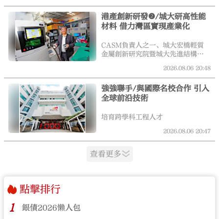
呼籲業界加強工人及管理人員培
港產創新研發❷/城大研高性能
訓。
材料 借力灣區實現產業化
CASM負責人之一、城大宏橋輕質
金屬創新研究院暨城大先進結構材
料研究中心主任呂堅接受《大公
2026.08.06
20:48
報》專訪時表示，CASM不會只做
單一環節的突破，而是把人工智
強強聯手/與國際名校合作 引入
能、材料設計平台、增材製造技術
全球前沿技術
與認知製造系統整合起來，形成一
條由設計延伸至應用的完整鏈條。
呂堅指出，CASM的關鍵策略是
培育跨學科工程人才
「借力」而非單打獨鬥，善用大灣
2026.08.06
20:47
區城市優勢——香港負責前端研發
與系統設計，包括材料創新、結構
優化及製造方案制定；深圳、東莞
查看更多
等灣區城市則承接中後段的試產與
規模化製造。這種分工模式既能保
持研發靈活性，又能迅速進入產業
落地階段，縮短從實驗室到市場的
點擊排行
時間。\大公報記者 游茜茵（文）
林少權（圖）
1
銀債2026懶人包