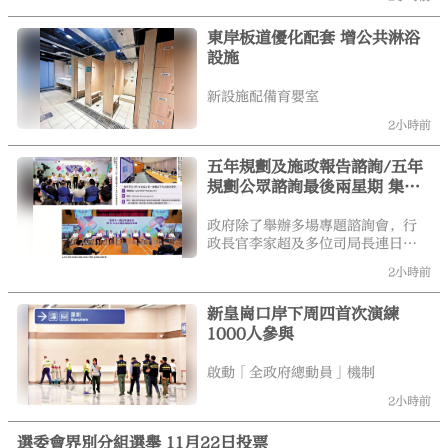
生求診，接受乳房X光檢查時，發現三條引流管的殘留物，總長度
達5厘米，需做手術移除。
東岸板道優化配套 增公共淋浴
設施
新設施配備育嬰室
2小時前
五年規劃及施政報告諮詢/五年
規劃公眾諮詢最後兩星期 集思
廣益不停步政府官員走入社區
用心聆聽各界意見
政府除了舉辦多場專題諮詢會，行
政長官李家超及多位司局長連日來
密集走訪社區、會見不同界別人
2小時前
士，廣泛聽取社會各界的意見。\大
公報記者 龔學鳴
新皇崗口岸下周四首次演練
1000人參與
啟動「全政府總動員」機制
2小時前
選委會界別分組選舉 11月22日投票