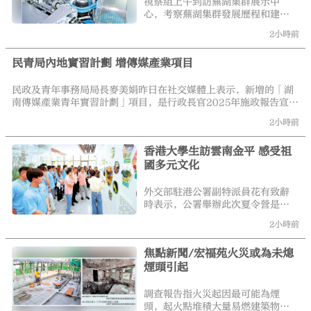
視察組上午到訪蕪湖集群展示中
2020年她正式啟動創業項目，扎根
心，考察蕪湖集群發展歷程和建設
食品科技賽道。憑藉對市場的敏銳
情況。港區全國人大代表陳帆建
2小時前
洞察，她和團隊成員耗時一年研發
議，特區政府布局沙嶺數據園區時
調試，搭配虎堅果、燕麥、大豆研
可參考安徽的扶持政策培育產業，
發複合配方，推出「太加奶」，填
民青局內地實習計劃 增傳媒產業項目
促進各方持份者兼容並蓄、合作發
補市場空白。
展。
民政及青年事務局局長麥美娟昨日在社交媒體上表示，新增的「湖
南傳媒產業青年實習計劃」項目，是行政長官2025年施政報告宣布
推出、由民青局與湖南衛視合辦，讓修讀傳理系相關科目的大專學
2小時前
生，到內地大型傳媒機構實習。16名學員跟隨湖南衛視製作團隊，
參與節目策劃、編劇、後期製作等工作，深入了解內地的媒體環
香港大學生訪雲南金平 感受祖
境、行業運作和發展趨勢。她引述學員指，這次實習經驗對於他們
國多元文化
日後投身傳媒工作非常有幫助。
外交部駐港公署副特派員花有致辭
時表示，公署舉辦此次夏令營是希
望通過組織香港大學生到內地不同
2小時前
省份參觀，親眼見證國家發展成就
和大國外交實踐，親耳聆聽中華民
焦點新聞/宏福苑火災或為未熄
族偉大復興故事，用心感受國家改
煙頭引起
革開放以來翻天覆地變化。
調查報告指火災起因最可能為煙
頭，起火點堆積大量易燃建築物