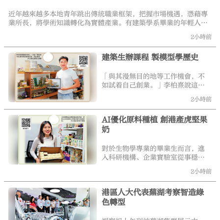
近年越來越多本地青年跳出傳統職業框架，把握市場機遇，憑藉專
業所長，將學術知識轉化為實體產業。有建築學系畢業的年輕人大
膽嘗試「建築＋教育」跨界別創業之路，亦有生物學畢業的年輕人
2小時前
選擇扎根食品科技領域，在各自的賽道發光發熱。他們的故事充分
展現香港青年敢嘗試、敢創新、敢突破的拚搏精神，亦印證特區政
建築生辦課程 製模型學歷史
府的青年創業支援政策和措施，例如房委會推出的首半年舖位免租
計劃「共築·創業家」計劃，持續為青年追夢、築夢、圓夢注入強
大動能。\大公報記者 易曉彤
「與其漫無目的地等工作機會，不
如試着自己創業。」李柏熹說這句
話時，語氣平靜，說話背後是一位
2小時前
年輕畢業生對現實的回應。他於去
年從中文大學建築系碩士畢業後，
AI優化原料種植 創港產虎堅果
沒有選擇踏進穩定的傳統建築行
奶
業，反而踏上一條充滿未知數的創
業之路，開設工作室為兒童及青少
年提供創意建築體驗課程。不同於
對於生物學專業的畢業生而言，進
坊間常見的補習班、手工興趣班，
入科研機構、企業實驗室從事穩定
他希望為學生們搭建一個平台，透
工作，可能是多數人的選擇。車曉
2小時前
過製作建築模型，理解建築涉及的
雪卻跳出固有路徑，勇敢踏上創業
空間、文化、歷史、世界觀、邏輯
路。回歸創業起點，她的初衷，是
和同理心等。
港區人大代表蕪湖考察智造綠
想讓科研真正落地民生。在她看
色轉型
來，所學的生物科學知識與食品營
養等契合，而飲食營養是全民剛
需，更是未來產業大趨勢。於是，