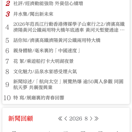
2
社評/經濟動能強勁 外資信心續增
3
井水集/闖出新未來
2026年范長江行動香港傳媒學子山東行之2/濟濱高鐵
4
濟陽黃河公鐵兩用特大橋年底通車 黃河天塹變通途 港
生見證大國基建實力
5
話你知/濟濱高鐵濟陽黃河公鐵兩用特大橋
6
親身體驗/毫米裏的「中國速度」
7
花 絮/乘遊船打卡大明湖夜景
8
文化魅力/品泉水宴感受煙火氣
新聞綜述/「航向太空」展覽熱爆 逾50萬人參觀 同圓
9
航天夢 共襄復興業
10
特 寫/展廳裏的青春回響
新聞回顧
2026
8