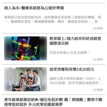
準醫學的進步，應從政策和制度層
面對醫療體系進行重新設計。\大公
病人為本/醫療系統要為AI做好準備
報記者 林天（文） 麥潤田（圖）
陳傑豪以新加坡經驗為例，說明醫療系統需要三個層面的轉變。第
一，醫療體系需從「圍繞醫療機構」轉向「圍繞患者旅程」。患者
不會活在醫療機構中，而是經歷從家中到診所，到醫院，再回到社
2小時前
區的旅程，不能將急症護理、基層護理、社區護理、社會支援和家
庭照護視為不相關的部分。對此，新加坡推出相關政策，將基層醫
教育線上/城大納米科研成就登
療、專科護理、住屋、交通及社區支援整合，實現持續的醫患關係
國際頂尖榜
發展。
位居全球第41位及全港第一
2小時前
拔萃男書院再增3名IB狀元
國際文憑大學預科課程（IBDP）上
月6日放榜，拔萃男書院成績斐然，
共誕生5名滿分狀元（45分），16
2小時前
名考獲44分榜眼，18名考獲43分探
花，畢業班平均分達42.6分；更難
青年就業創業訪談❷/舖位免租計劃 讓「開頭難」變得不難
得的是，今年全體中六畢業生於數
港青敢試敢拚 多元政策助圓創業夢
學科全數考獲滿分7分。