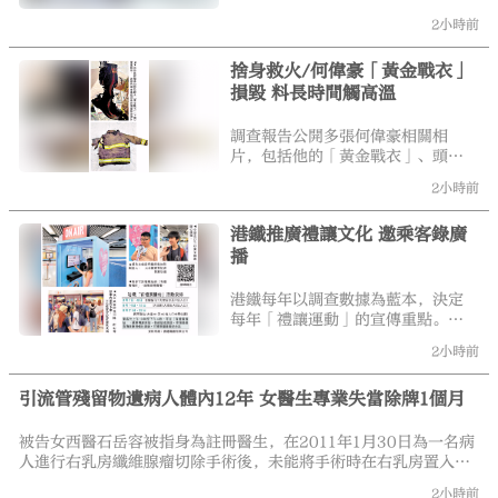
料，而「煙囪效應」、火勢透過開
2小時前
口處外至內蔓延加上二次點燃，推
動火災短時間內迅速蔓延。專家報
捨身救火/何偉豪「黃金戰衣」
告指出，若宏福苑使用的安全網和
損毀 料長時間觸高溫
帆布具備阻燃性能，起初火勢或者
會自行熄滅。\大公報記者 黃佩琳
調查報告公開多張何偉豪相關相
片，包括他的「黃金戰衣」、頭
盔、消防靴等。照片顯示，這些裝
2小時前
備多有熏黑及燒焦痕跡，其中，
「黃金戰衣」的左袖大半被燒毀，
港鐵推廣禮讓文化 邀乘客錄廣
頭盔亦出現明顯裂痕，橡膠靴更有
播
一部分已熔化。報告指，該靴子旨
在提供防火保護，推測何偉豪曾長
時間暴露於強烈熱源或火焰下，
港鐵每年以調查數據為藍本，決定
（相關環境）已超出靴子防護能
每年「禮讓運動」的宣傳重點。今
力。
年宣傳的六大乘車禮儀，分別是
2小時前
「先落後上有耐心」、「行入車廂
中間最稱心」、「主動讓座顯愛
引流管殘留物遺病人體內12年 女醫生專業失當除牌1個月
心」、「不依靠扶手顯細心」、
「降低聲量最貼心」、「搭升降機
禮讓最暖心」，有關宣傳海報及貼
被告女西醫石岳容被指身為註冊醫生，在2011年1月30日為一名病
紙已在港鐵站及列車車廂內張貼。
人進行右乳房纖維腺瘤切除手術後，未能將手術時在右乳房置入的
引流管完全移除，直至2023年時，該名病人因右胸痛向另一位醫
2小時前