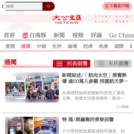
下載客戶端
首頁
白海豚
新聞
視頻
評論
Go Chin
要聞
港聞
中國
社評
論壇
經濟
地產
國際
港聞
新聞綜述/「航向太空」展覽熱
爆 逾50萬人參觀 同圓航天夢
共襄復興業
由香港特區政府創新科技及工業局
主辦、香港太空館承辦的「航向太
空─中國載人航天之旅」展覽，自
2小時前
2025年11月開幕以來，歷經多次展
期延長與內容更新，持續點燃全港
特 寫/展廳裏的青春回響
市民的航天熱情。據統計，展覽累
計接待參觀者超50萬人次，成為香
港近年來最具影響力的科普展覽之
不少學校把這裏當成校外課堂，校