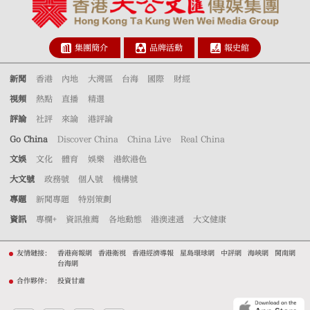
集團簡介
品牌活動
報史館
新聞
香港
內地
大灣區
台海
國際
財經
視頻
熱點
直播
精選
評論
社評
來論
港評論
Go China
Discover China
China Live
Real China
文娛
文化
體育
娛樂
港飲港色
大文號
政務號
個人號
機構號
專題
新聞專題
特別策劃
資訊
專欄+
資訊推薦
各地動態
港澳速遞
大文健康
友情鏈接：
香港商報網
香港衛視
香港經濟導報
星島環球網
中評網
海峽網
閩南網
台海網
合作夥伴：
投資甘肅