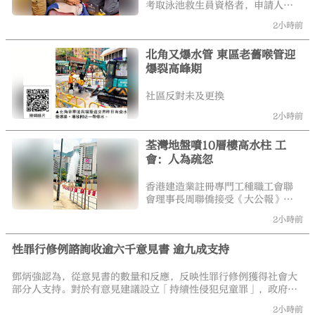
考取泳池救生員資格者，申請人須
年滿15歲或以上，持有有效銅章及
2小時前
急救證書，並通過第三階段訓練考
取「泳池救生章」；考取沙灘救生
北角又爆水管 東區老舊喉管迎
員資格者，除滿足上述年齡與銅章
爆裂高峰期
要求外，還須額外加考「海洋拯救
基礎證書」及「沙灘救生章」等系
列資歷。
社區反對未及更換
2小時前
荃灣地盤噴10層樓高水柱 工
會：人為疏忽
香港建造業註冊專門工種職工會聯
會理事長周聯僑接受《大公報》訪
問時表示，地盤施工前必須向水務
2小時前
署等相關部門索取地下管線圖則，
清楚了解管線深度及位置，並告知
性罪行修例諮詢收逾六千意見書 逾九成支持
前線工人相關信息，施工期間若採
用機械挖掘，須以探測器持續監
測，鑿至管線附近時必須改用人手
鄧炳強認為，從意見書的數量和反應，反映性罪行修例獲得社會大
挖掘。他認為，今次事故屬人為疏
部分人支持。對於有意見建議設立「持續性侵犯兒童罪」，政府留
忽，損壞水務設施的承建商，需承
意到大律師公會基本上同意訂立有關罪行，政府會積極考慮相關建
2小時前
擔維修費用及相關賠償責任。他並
議，與相關持份者保持緊密溝通。