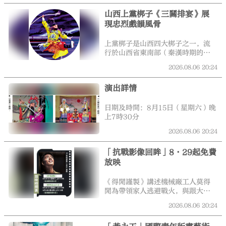
彥涵、古元、李樺、王琦作品悉數
山西上黨梆子《三關排宴》展
登場，新中國三大版畫流派代表作
現忠烈戲韻風骨
同步呈現。
上黨梆子是山西四大梆子之一，流
行於山西省東南部（秦漢時期的上
黨郡），清咸豐年間進入鼎盛時
2026.08.06
20:24
期，發展出「州底派」和「潞府
派」兩大藝術流派，其唱腔以板腔
演出詳情
體為主，演唱時男女同宮同調，音
樂風格穩健明快，表演則慷慨激
越。傳統劇目題材以楊家將、岳家
日期及時間：8月15日（星期六）晚
軍等袍帶戲為主。上黨梆子於2006
上7時30分
年列入首批國家級非遺項目。
2026.08.06
20:24
「抗戰影像回眸」8·29起免費
放映
《得閒謹製》講述機械廠工人莫得
閒為帶領家人逃避戰火，與跟大隊
失散的防空炮長肖衍和他殘存的部
2026.08.06
20:24
下躲進山區小鎮「戈止鎮」。隨着
日本偵察兵突然出現，他們必須匯