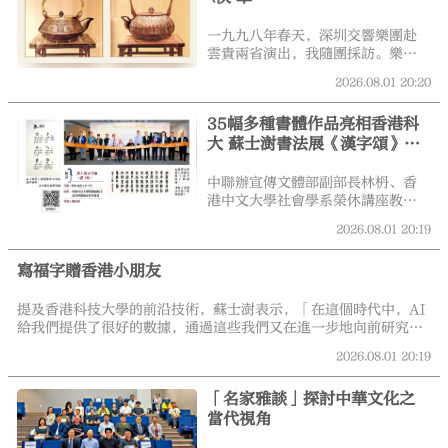
一九九八年春天，深圳交響樂團赴
雲貴兩省演出，我隨團採訪。樂團
排練時，我沒啥事幹，就上街尋覓
2026.08.01
20:20
舊書店和舊貨市場。那天，在貴陽
甲秀樓二樓就發現了一家專門售賣
35幅多種書體作品亮相香港科
當地繡品的小店。老闆娘五十多
大 蘇士澍書法展《漢字頌》昨
歲，見我進來，熱情地給我倒了一
杯茶。貨架上有各色繡品，她一件
開幕
件拿出來，直觀「教學」，講得滔
中聯辦宣傳文體部副部長林枬、香
滔不絕，聽者則津津有味。感動於
港中文大學社會學系榮休講座教授
老闆娘的熱情講解，也確實看中了
金耀基、中國書法家協會香港分會
2026.08.01
20:19
她的兩件繡品──都是從苗族婦女
主席施子清、聯合出版集團有限公
舊衣服上拆下來的精美繡片──我
司董事長傅偉中、香港大公文匯傳
很爽快地照她的出價付了款。她反
寫福字贈香港小朋友
媒集團副董事長兼總經理鄭勇男、
倒有些不好意思了，悄悄問我：
紫荊雜誌社總編輯袁建等亦出席開
「這位大哥，你怎麼也不還個價
幕禮並擔任主禮嘉賓。
提及香港科技大學的前沿技術，蘇士澍表示，「在這個時代中，AI
呢？」我帶着這兩件有溫度的苗繡
給我們提供了很好的數據，通過這些我們又在進一步地向前研究腦
精品回到深圳。誰知一個郵包隨後
科學。」蘇士澍分享了半年前在復旦大學體驗頭部監測儀監測腦科
2026.08.01
20:19
就寄到了我的單位──原來我當時
學的經歷。「一提到漢字，屏幕上我腦子的鮮活度一下就起來了，
給老闆娘留下一張名片，她的兒子
這說明漢字在我的腦子裏已經形成影像了，我自己還不知道。」
就依照名片上的地址，給我寄來了
「名家雅談」探討中華文化之
一包都勻毛尖新茶，還寫來一封
當代視角
信，對我表示感謝。我把信留下