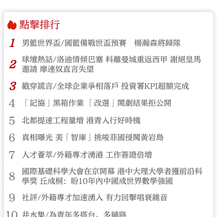
此區的香港插畫家、動畫師及漫畫
家蘇敏怡長期以香港舊區及城市生
點擊排行
活為創作題材，她表示，「今次帶
來節慶、香港街道、交通工具等不
1
同主題作品，靈感主要來自行街，
男籃世界盃/國籃備戰世盃預賽 楊瀚森將歸隊
希望透過插畫記錄香港城市面
貌。」她亦發現，不少從外地回港
球壇熱話/洛迪情傾巴塞 料離曼城重返西甲 謝絕皇馬
2
的家庭會帶同子女到攤位選購描繪
邀請 摩連奴直言失望
香港舊街景及招牌的作品，希望下
3
一代認識香港昔日面貌。
戳穿謊言/全球企業爭相落戶 投資署KPI超額完成
4
「記協」黑箱作業 「改選」鬧劇結果拒公開
5
北都提速工程量增 港青入行好時機
6
真相曝光 美「智庫」挑唆菲國侵闖黃岩島
7
人才薈萃/外籍專才湧港 工作簽證倍增
國際基礎科學大會在京開幕 港中大理大學者獲前沿科
8
學獎 丘成桐：盼10年內中國成世界數學強國
9
社評/外籍專才加速湧入 有力回擊唱衰雜音
10
井水集/為青年多搭台、多鋪路