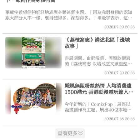
下一部創作與身體有關
生的內心痛楚，更由此折射出時
代、社會、人生的方方面面。
畢飛宇希望能夠好好地處理身體這個主題，「因為我對身體的認知
跟大部分人不一樣，要具體得多、深刻得多。」畢飛宇表示，這本
小說不會單純描摹肉體，而是借身體串聯普通人日常與內心。他說
2026.07.29
20:23
自己當前寫作不會再為了寫而寫，「一定是我覺得一定要把它寫
完，它寫完對我人生很重要，我才會寫。等我把這個小說寫完了的
《荔枝窩志》講述北區「邊城
時候，我覺得沒有特別想表達的東西了，那它很可能就是我的最後
故事」
一部作品。但我在寫這個作品的過程當中，我又滋生出了新的想
法，那我就知道了，這部小說寫完了以後還有一部。」
書展期間，由鄭敏華、周穎欣撰寫
的《荔枝窩志 以培成堂文獻重塑二
十世紀初的沙頭角灣區故事》一
2026.07.29
20:23
書，正式出版。講座圍繞該書主
題，由香港前天文台台長林超英主
颱風無阻粉絲熱情 人均消費達
持，鄭敏華主講，以及荔枝窩村長
1500港元 香港動漫電玩節人氣
曾偉業、前環境局局長黃錦星同場
分享，娓娓道來荔枝窩村，究竟是
爆棚
一個怎樣「慢生活」的地方。
今年新增的「ComixPop」展區以
漫畫創作為主題，展出40位本地漫
畫家的漫畫原稿，並設有大型電影
2026.07.28
20:23
角色及卡通人物裝置，不少市民駐
足拍照留念。展區亦設漫畫家即席
創作環節，讓觀眾近距離欣賞創作
查看更多
過程，感受香港漫畫文化。布展於