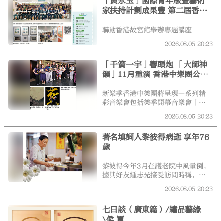
「黃永玉」國際青年版畫藝術
聚民間智慧對抗正規武裝，共同守
家扶持計劃成果豐 第二屆香港
護家園。
國際青年版畫展揭幕
聯動香港故宮館舉辦專題講座
2026.08.05
20:23
「千簧一宇」響頭炮 「大師神
韻」11月重演 香港中樂團公布
第50樂季節目
新樂季香港中樂團將呈現一系列精
彩音樂會包括樂季開幕音樂會「千
簧一宇」，為「國際笙簧節2026」
2026.08.05
20:23
譜上尾聲；於香港藝術節呈獻清唱
劇《帝女花》；由俞峰大師執棒並
著名填詞人黎彼得病逝 享年76
匯聚「金鐘獎」得主的「金韻新
歲
章」；以及溯源香港流行音樂歷史
的「致敬許冠傑」及邀請殿堂級歌
手葉麗儀獻唱的「歲月流金」等節
黎彼得今年3月在護老院中風暈倒，
目。
據其好友鍾志光接受訪問時稱，五
月探訪黎彼得為他慶生時，對方已
2026.08.05
20:23
沒什麼反應。黎彼得的家人希望低
調處理後事，目前尚未有任何安
七日談（廣東篇）/繡品藝緣
排。
\侯 軍