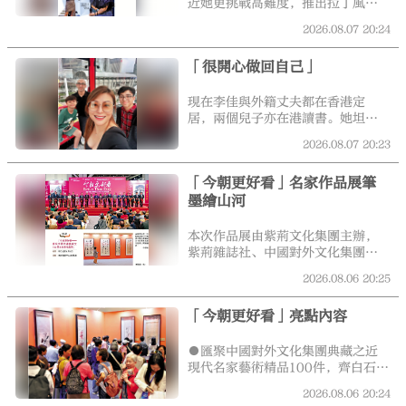
近她更挑戰高難度，推出拉丁風十
足的廣東歌《拉丁綠洲》，歌詞非
2026.08.07
20:24
常密集。她亦翻唱了林子祥的《追
憶》，以表達對父親的思念。明日
「很開心做回自己」
李佳更會帶同其最近推出的廣東歌
EP專輯現身HIFI展，演繹新歌及舉
行簽唱會。早前李佳接受《大公
現在李佳與外籍丈夫都在香港定
報》專訪，提起這次的專輯，她笑
居，兩個兒子亦在港讀書。她坦言
言為了《拉丁綠洲》一曲，苦練廣
老公對香港治安之好感到驚訝，家
2026.08.07
20:23
東話，要將歌詞背得滾瓜爛熟，否
中、附近放置了很多簇新的單車，
則很容易出錯。而另一首歌曲《追
如果是在英國，一晚已被偷光了。
「今朝更好看」名家作品展筆
憶》中的很多歌詞勾起她與爸爸的
李佳在香港亦有很多暖心經歷，她
回憶。
墨繪山河
說：「我最初來港時有次向路人問
路，對方年紀還比我大，但他都親
自帶路幫我；另一次我帶着兒子乘
本次作品展由紫荊文化集團主辦，
巴士，八達通碰巧沒錢，有一對夫
紫荊雜誌社、中國對外文化集團承
婦主動幫我拍卡，又堅持不肯收回
辦，展覽為期4天，至9日結束，免
2026.08.06
20:25
現金；最暖心的一次是我抱着小兒
費開放公眾參觀。
子準備過馬路，當時烈日當空，有
人走來為我打傘。這些都讓我好溫
「今朝更好看」亮點內容
暖，香港人很友好。」
●匯聚中國對外文化集團典藏之近
現代名家藝術精品100件，齊白石
10件作品為歷屆之最；典藏版畫首
2026.08.06
20:24
度公開，延安魯藝代表畫家力群、