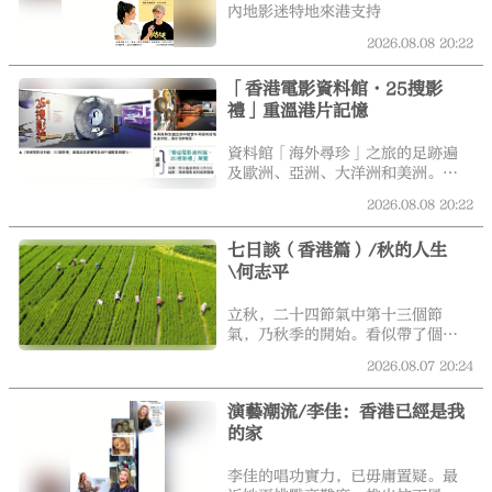
像。
內地影迷特地來港支持
2026.08.08
20:22
「香港電影資料館·25搜影
禮」重溫港片記憶
大公文匯
資料館「海外尋珍」之旅的足跡遍
及歐洲、亞洲、大洋洲和美洲。展
覽將播放前線搜集人員與捐贈者的
2026.08.08
20:22
深度訪談影片，重溫資料館越洋尋
覓電影瑰寶的歷程，當中包括資料
七日談（香港篇）/秋的人生
館歷來規模最大的海外搜集電影院
\何志平
商馮秉仲捐贈的數萬項北美洲戲院
珍藏。影片亦集結從世界各地尋獲
的珍貴電影片段，包括李小龍早期
立秋，二十四節氣中第十三個節
作品《人海孤鴻》（1960）彩色底
氣，乃秋季的開始。看似帶了個秋
片的修復片段、中國電影大師朱石
字，其實是僅次於大暑、小暑的第
2026.08.07
20:24
麟執導的《一板之隔》（1952）、
三個「熱節」，意味着立秋之後，
謝賢主演的《冬戀》（1968）和張
天氣仍然炎熱，常有「秋老虎」，
國榮主演的《阿飛正傳》（1990）
演藝潮流/李佳：香港已經是我
酷暑不會立刻退場。
等，帶領參觀者以第一視角見證香
的家
港電影揚帆海外的輝煌足跡。
李佳的唱功實力，已毋庸置疑。最