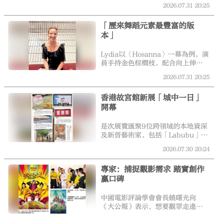
重新演繹《聖經》中這段故事。
2026.07.31
20:25
「我只需要做自己。」飾演耶穌的
Luke Street接受訪問時說。面對這
「歷來舞蹈元素最豐富的版
個音樂劇史上最具代表性的角色之
本」
一，他希望呈現的是「the man
behind the iconic figure」。在他
看來，真正值得被看見的，不只是
Lydia以〈Hosanna〉一幕為例，演
耶穌這個宗教形象，更是那個有血
員手持金色棕櫚枝，配合向上伸
有肉的人。
展、帶有禮儀感的動作與整齊隊
2026.07.31
20:25
形，重現耶穌於棕枝主日（Palm
Sunday）騎驢進入耶路撒冷、群眾
香港故宮館新展「城中一日」
揮動棕櫚枝迎接他的場景。她表
開幕
示，金色棕櫚枝的運用，以及演員
如何移動，都由導演Timothy
Sheader與編舞家Drew McOnie共
是次展覽匯聚9位跨領域的本地資深
同設計，透過肢體語言呈現群眾迎
及新晉藝術家，包括「Labubu」創
接耶穌時的歡欣氣氛，以及整個場
作者龍家昇、多媒體藝術家韓家
2026.07.30
20:24
面的儀式感。
俊、作曲家及藝術家林丰等，他們
以中國古代文化為創作靈感，使用
專家：捕捉觀影需求 踏實創作
實驗性的藝術手法，創作一系列繪
贏口碑
畫、雕塑、多媒體等裝置作品，體
現當代藝術家對於古代傳統文化的
詮釋和思考，以及對社區生活的呼
中國電影評論學會會長饒曙光向
應。
《大公報》表示，想要觀眾走進影
院，首先要滿足他們的觀影需求。