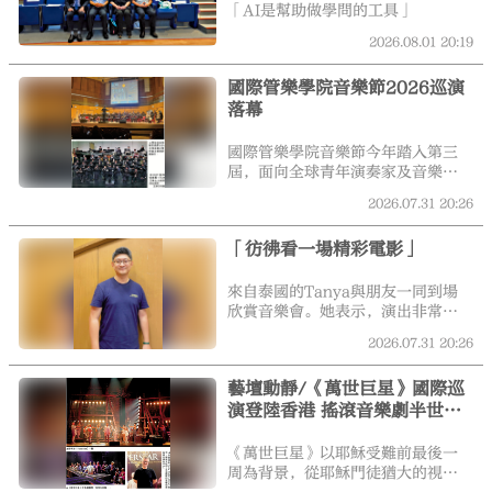
了，把茶葉退了回去，附短訊曰：
「AI是幫助做學問的工具」
你和媽媽都不容易。聽說你剛開了
茶葉店，還是留着賣吧，云云。
2026.08.01
20:19
國際管樂學院音樂節2026巡演
落幕
國際管樂學院音樂節今年踏入第三
屆，面向全球青年演奏家及音樂教
育工作者，透過大師班、室內樂、
2026.07.31
20:26
管樂團訓練、音樂學院論壇及巡演
等活動，推動青年音樂交流。孫赫
「彷彿看一場精彩電影」
表示，音樂節去年10月至今年3月在
全球招生，由教師團隊對申請者進
行篩選及評定，最終選出65名樂手
來自泰國的Tanya與朋友一同到場
組成今年的音樂節樂團，並在17天
欣賞音樂會。她表示，演出非常精
集訓期間共同排練及演出。入選樂
彩，音樂充滿感染力，「有些段落
2026.07.31
20:26
手中，約8人曾參加上一屆活動，今
令我起雞皮疙瘩，心跳也不自覺加
年再次申請加入。樂手年齡介乎16
快，就像在看一部精彩的電影。」
藝壇動靜/《萬世巨星》國際巡
至29歲，大多正在音樂學院就讀，
或即將投身及已經從事專業演奏工
演登陸香港 搖滾音樂劇半世紀
作。
魅力不減
《萬世巨星》以耶穌受難前最後一
周為背景，從耶穌門徒猶大的視角