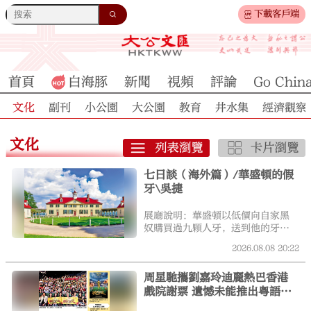
下載客戶端
首頁
白海豚
新聞
視頻
評論
Go Chin
文化
副刊
小公園
大公園
教育
井水集
經濟觀察
文化
七日談（海外篇）/華盛頓的假
牙\吳捷
展廳說明：華盛頓以低價向自家黑
奴購買過九顆人牙，送到他的牙醫
處（彼時假牙材料較混亂，常為金
2026.08.08
20:22
石、象牙、人牙），但不確定這些
牙齒是否直接填補進他的假牙。莊
周星馳攜劉嘉玲迪麗熱巴香港
園管家經手了那筆買賣，可能至少
戲院謝票 遺憾未能推出粵語版
是半強制的。奴隸是主人的「私有
財產」，「交易」的分寸不難想
《功夫女足》