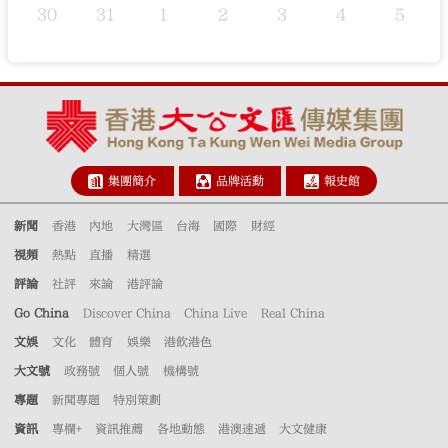
30
31
1
2
3
4
5
集團簡介
品牌活動
報史館
新聞
香港
內地
大灣區
台海
國際
財經
視頻
熱點
直播
精選
評論
社評
來論
港評論
Go China
Discover China
China Live
Real China
文娛
文化
體育
娛樂
港飲港色
大文號
政務號
個人號
機構號
專題
新聞專題
特別策劃
資訊
專欄+
資訊推薦
各地動態
港澳速遞
大文健康