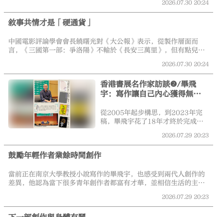
2026.07.30
20:24
今年暑期檔電影在製作層面回歸匠
心，踏實創作，贏得不錯口碑，但
敘事共情才是「硬通貨」
好內容要破圈，還需找到能引發廣
泛共鳴的「最大公約數」表達，精
準捕捉當下觀眾的情緒切口，適配
中國電影評論學會會長饒曙光對《大公報》表示，從製作層面而
觀影訴求。
言，《三國第一部：爭洛陽》不輸於《長安三萬里》，但有點兒拘
泥於《三國演義》的基本敘述，人物太多，頭緒太多，讓觀眾在接
2026.07.30
20:24
受上產生難度。《群星閃耀時》中一些戲劇衝突則缺少鋪墊，讓整
部影片顯得支離破碎。
香港書展名作家訪談❷/畢飛
宇：寫作讓自己內心獲得無限
寬廣空間
從2005年起步構思，到2023年完
稿，畢飛宇花了18年才終於完成小
說《歡迎來到人間》。小說《歡迎
2026.07.29
20:23
來到人間》圍繞一個「醫患糾紛」
展開，講述了「非典」結束後的夏
鼓勵年輕作者業餘時間創作
天，第一醫院的泌尿外科連續出現
了6例死亡，主刀的外科醫生傅睿，
在遭遇第七例病人田菲的死亡後，
當前正在南京大學教授小說寫作的畢飛宇，也感受到兩代人創作的
陷入了現實和精神的雙重危機。作
差異，他認為當下很多青年創作者都富有才華，並相信生活的主體
者對醫患關係、夫妻關係、原生家
永遠都是年輕人。
2026.07.29
20:23
庭、科室關係等多角度描摹，全方
位洞察一個看似完美無瑕的頂級醫