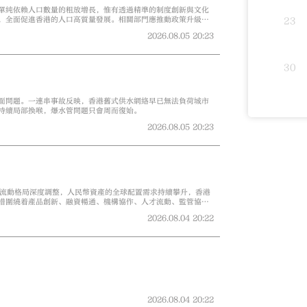
單純依賴人口數量的粗放增長，惟有透過精準的制度創新與文化
，全面促進香港的人口高質量發展。相關部門應推動政策升級，
23
2026.08.05
20:23
30
面問題。一連串事故反映，香港舊式供水網絡早已無法負荷城市
持續局部換喉，爆水管問題只會周而復始。
2026.08.05
20:23
本流動格局深度調整，人民幣資產的全球配置需求持續攀升，香港
措圍繞着產品創新、融資暢通、機構協作、人才流動、監管協同
期協同發展搭建了制度框架。
2026.08.04
20:22
2026.08.04
20:22