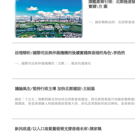
旗艦產業引領﹕北都提速發展的路徑探討 ——立足國
實踐\方 圓
一、國家戰略加持：北部都會區
法理辯析/國際司法與仲裁機構的後續實踐與香港的角色\李浩然
一、國際司法與仲裁機構的「沉默」：裁決的邊緣化
議論風生/堅持行政主導 加快北都建設\王紹基
國家「十五五」規劃明確支持加快北部都會區建設，將北都發展提升到國家戰略層
展園區，更是香港融入和服務國家發展大局、深化改革創新的前沿陣地，是香港高
心，與中環的金融中心形成「南金融、北創科」的產業格局，為香港打造兩大經濟
新民政道/以人口高質量發展支撐香港未來\陳家珮