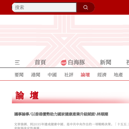
首頁
白海豚
新聞
要聞
港聞
中國
社評
論壇
經濟
地產
論壇
議事論事/以香港優勢助力國家健康產業升級賦能\林順潮
文章強調，到2035年建成健康中國，是中共中央作出的一項戰略決策。「十五五
求取得決定性進展。