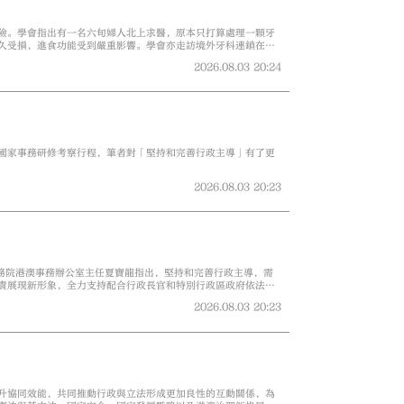
險。學會指出有一名六旬婦人北上求醫，原本只打算處理一顆牙
久受損，進食功能受到嚴重影響。學會亦走訪境外牙科連鎖在港
治療方案，涉嫌無牌行醫。坊間更出現「上午植牙、下午食蘋
2026.08.03
20:24
國家事務研修考察行程，筆者對「堅持和完善行政主導」有了更
2026.08.03
20:23
國務院港澳事務辦公室主任夏寶龍指出，堅持和完善行政主導，需
責展現新形象，全力支持配合行政長官和特別行政區政府依法施
2026.08.03
20:23
升協同效能，共同推動行政與立法形成更加良性的互動關係，為