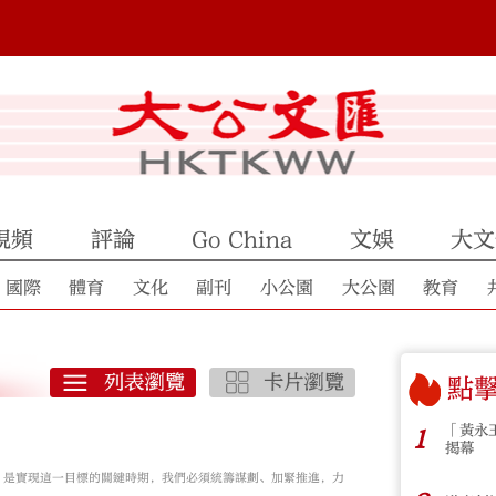
視頻
評論
Go China
文娛
大文
國際
體育
文化
副刊
小公園
大公園
教育
點
「黃永
1
揭幕
」是實現這一目標的關鍵時期，我們必須統籌謀劃、加緊推進，力