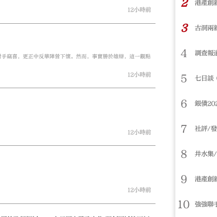
2
港產創
12小時前
3
古洞兩
4
調查報
對手竊喜，更正中反華陣營下懷。然而，事實勝於雄辯，這一觀點
12小時前
5
七日談
6
大公文匯
銀債20
7
社評/
12小時前
8
井水集
9
港產創
12小時前
10
強強聯