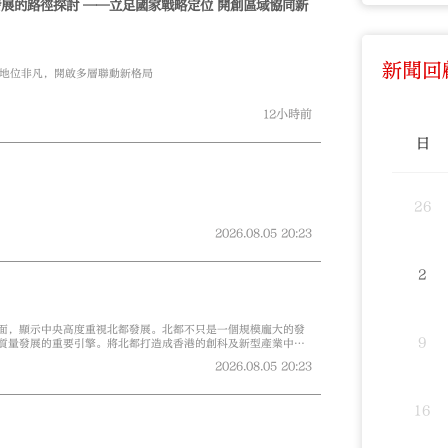
家戰略定位 開創區域協同新
新聞回
地位非凡，開啟多層聯動新格局
12小時前
日
26
2026.08.05
20:23
2
面，顯示中央高度重視北都發展。北都不只是一個規模龐大的發
9
質量發展的重要引擎。將北都打造成香港的創科及新型產業中
引擎，對於香港發展具有重大意義：
2026.08.05
20:23
16