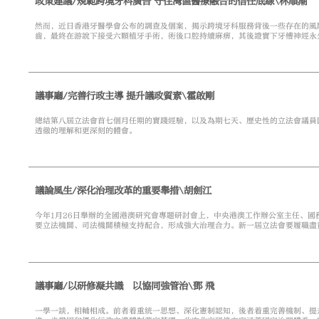
政策建議/規範跨境牙科廣告 守住灣區醫療融合的信任底線\林順潮
然而，近日香港牙醫學會公布的調查及個案，揭示跨境牙科服務背後一些存在的風
齒，最終在游說下接受六顆植牙手術，術後口腔持續麻痹，其後證實下牙槽神經永
設立的諮詢點，又發現有職員自稱牙醫，使用專業儀器進行口腔檢查，並即場給出
果」等誇大廣告，以低價與速效為招徠，也容易令市民忽略醫療風險。
議事廳/完善行政主導 提升議政質素\霍啟剛
總結第八屆立法會首七個月任期的實踐經驗，以及為期七天、歷史性的立法會議員
透徹的理解和更深刻的體會。
議論風生/深化治理改革的重要舉措\胡劍江
今年1月26日舉辦的全國港澳研究會專題研討會上，中央港澳工作辦公室主任、
要立法機關、司法機關積極支持配合，形成強大治理合力。新一屆立法會要履職盡
政，共同建設香港、澳門美好家園。
議事廳/以研修凝共識 以協同強管治\鄧 飛
一學一談，相輔相成。前者着重統一思想、深化憲制認知，後者着重完善機制、提