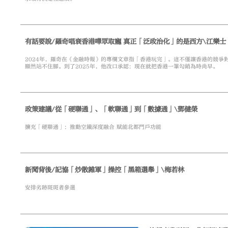
有話要說/羅奇唱衰香港嘩眾取寵 真正「泛政治化」的是西方\江樂士
2024年，羅奇在《金融時報》的專欄文章指「香港玩完」。這不僅讓香港的競爭
顯然站不住腳。到了2025年，他改口承認：現在就把香港一筆勾銷為時尚早。
政策建議/從「硬聯通」、「軟聯通」到「數據通」\鄧健榮
擴充「硬聯通」：推動空鐵深度融合 賦能北都門戶功能
新聞背後/記協「炒散雜軍」操控「黑箱選舉」\梅若林
安排劣跡斑斑者參選