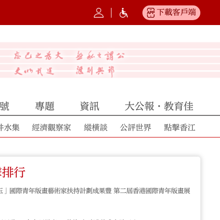
下載客戶端
號
專題
資訊
大公報·教育佳
井水集
經濟觀察家
縱橫談
公評世界
點擊香江
擊排行
玉」國際青年版畫藝術家扶持計劃成果豐 第二屆香港國際青年版畫展