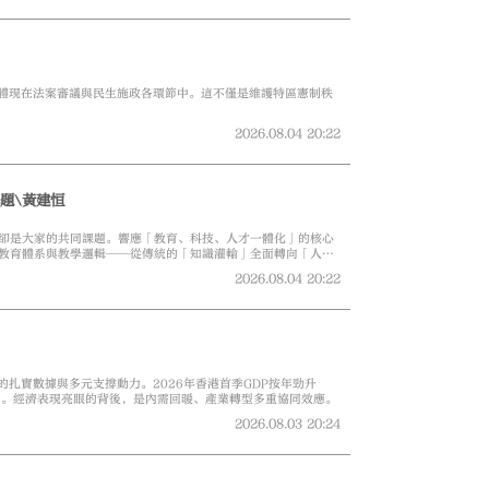
體現在法案審議與民生施政各環節中。這不僅是維護特區憲制秩
2026.08.04
20:22
題\黃建恒
I卻是大家的共同課題。響應「教育、科技、人才一體化」的核心
個教育體系與教學邏輯──從傳統的「知識灌輸」全面轉向「人機
2026.08.04
20:22
扎實數據與多元支撐動力。2026年香港首季GDP按年勁升
因。經濟表現亮眼的背後，是內需回暖、產業轉型多重協同效應。
2026.08.03
20:24