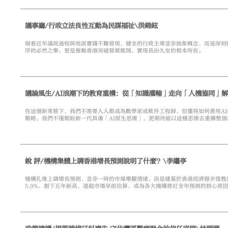
議事廳/行政立法良性互動為民謀福祉\洪錦鉉
細看近年議政過程與地區實踐不難發現，健全的行政主導並非抽象概念，而是深刻
序的必然之舉，更是推動香港突破發展瓶頸、實現長治久安的根本所在。
議論風生/AI浪潮下的教育重構：從「知識灌輸」走向「人機協同」解
在這個新常態下，我們不需要人人都成為數學家或軟件工程師，但懂得如何善用A
戰略，我們不僅期盼新一代具備「AI原生思維」，更期待能以這種思維去重構整
協同解題」的創新軌道。
銳 評/機構集體上調香港增長預測說明了什麼？\李繼亭
機構扎堆上調增長預測，並非一時的市場樂觀情緒，而是建基於香港經濟穩步復甦的
5.9%，創下五年新高，遠超市場早前估算，成為各大機構修訂全年預測的核心原