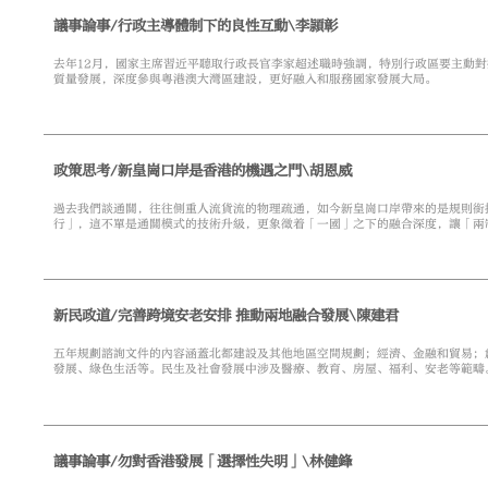
議事論事/行政主導體制下的良性互動\李頴彰
去年12月，國家主席習近平聽取行政長官李家超述職時強調，特別行政區要主動
質量發展，深度參與粵港澳大灣區建設，更好融入和服務國家發展大局。
政策思考/新皇崗口岸是香港的機遇之門\胡恩威
過去我們談通關，往往側重人流貨流的物理疏通，如今新皇崗口岸帶來的是規則銜
行」，這不單是通關模式的技術升級，更象徵着「一國」之下的融合深度，讓「兩
新民政道/完善跨境安老安排 推動兩地融合發展\陳建君
五年規劃諮詢文件的內容涵蓋北都建設及其他地區空間規劃；經濟、金融和貿易；
發展、綠色生活等。民生及社會發展中涉及醫療、教育、房屋、福利、安老等範疇
民生方面的「慢性病」，能讓市民生活得更幸福。
議事論事/勿對香港發展「選擇性失明」\林健鋒