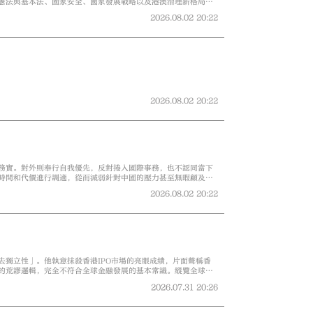
憲法與基本法、國家安全、國家發展戰略以及港澳治理新格局等
能否有效落實，關鍵在於整個管治團隊是否牢固樹立正確的憲制
2026.08.02
20:22
，重要原因之一，是部分議政力量偏離憲制定位，把議會變成政
2026.08.02
20:22
務實。對外則奉行自我優先，反對捲入國際事務，也不認同當下
時間和代價進行調適，從而減弱針對中國的壓力甚至無暇顧及，
係。
2026.08.02
20:22
去獨立性」。他執意抹殺香港IPO市場的亮眼成績，片面聲稱香
的荒謬邏輯，完全不符合全球金融發展的基本常識。縱覽全球頂
主力本就是美國本地企業，佔比超過八成，從未有人質疑其國際
2026.07.31
20:26