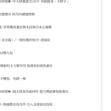
新研發❶/中大研量產3D芯片 突破歐美「卡脖子」
新盤應市 料月內硬撼開售
道/多間藥房違法售未註冊日本止痛藥
（北京篇）/一個有戲的地方\張瑞田
26懶人包
發揮創科主力軍作用 香港高校肩負重任
/不轉型，死路一條
新研發❷/城大研高性能材料 借力灣區實現產業化
手/與國際名校合作 引入全球前沿技術