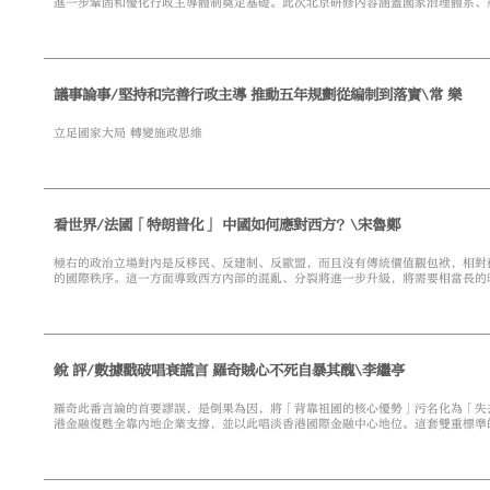
進一步鞏固和優化行政主導體制奠定基礎。此次北京研修內容涵蓋國家治理體系、
重要課題，兼具理論、政策與國情教育，具有很強的針對性和現實意義。行政主導
觀、治理觀和大局觀。香港過去一段時期社會動盪、行政立法對立、政策推進受阻
治對抗的平台，造成施政停滯和社會內耗，削弱了整體治理效能。
議事論事/堅持和完善行政主導 推動五年規劃從編制到落實\常 樂
立足國家大局 轉變施政思維
看世界/法國「特朗普化」 中國如何應對西方？\宋魯鄭
極右的政治立場對內是反移民、反建制、反歐盟，而且沒有傳統價值觀包袱，相對
的國際秩序。這一方面導致西方內部的混亂、分裂將進一步升級，將需要相當長的
同時有機會令東西方長期產生衝突的價值問題消失或者邊緣化，有助於改善雙邊關
銳 評/數據戳破唱衰謊言 羅奇賊心不死自暴其醜\李繼亭
羅奇此番言論的首要謬誤，是倒果為因，將「背靠祖國的核心優勢」污名化為「失
港金融復甦全靠內地企業支撐，並以此唱淡香港國際金融中心地位。這套雙重標準
級金融中心，無一不是依託強大經濟腹地崛起：紐約作為全球頭部金融樞紐，市場
化屬性。唯獨羅奇對香港雙重標準，刻意將「聯通內地」與「國際化」人為對立。