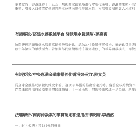
筆者認為，香港應將「十五五」規劃的宏觀戰略進行本地化深耕。香港的未來不能
重塑，引導人口價值從傳統義務本位轉向現代發展本位，方能釋放制度與人才紅利
將單一激勵手段，轉向精準、可持續的累進式家庭財政支持。
有話要說/搭建水務數據平台 降低爆水管風險\孫嘉寶
坊間普遍將頻繁爆水管簡單歸咎喉管老化，認為加快換喉便可根治，惟老化只是表
數十年擴張的累積壓力。若相關部門繼續維持「邊爆邊修」的零碎補救模式，即使
有話要說/中央惠港金融舉措強化香港競爭力\陸文英
從全球金融格局演變的維度來看，這10項舉措的推出恰逢其時。當前全球跨境資
作為連接內地與國際市場的關鍵樞紐，「一國兩制」的獨特優勢進一步凸顯。新舉
五大核心維度精準發力，既回應了市場長期呼籲的痛點訴求，也為兩地資本市場長
法理辯析/南海仲裁案的事實認定和適用法律缺陷\李浩然
一、對《公約》第121條的扭曲