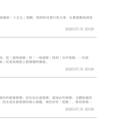
對接國家「十五五」規劃，堅持和完善行政主導，扎實推動經濟高
2026.07.31
20:26
接。從「兩地兩檢」到「一地兩檢」再到「合作查驗、一次放
制」在更高維度上發揮獨特價值。
2026.07.31
20:26
創科和產業發展；民生及社會發展；區域合作發展；文體旅協同
。民生是社會發展的核心課題，現在好好「把脈」，將有助根治
2026.07.31
20:26