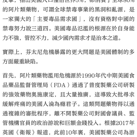
反擊，指出美國人口僅佔世界5%，卻消費了全球80%
的阿片類藥物，可謂全球禁毒事業的黑洞和亂源，是
一家獨大的「主要毒品需求國」，沒有資格對中國的
禁毒努力說三道四。美國毒品氾濫的根源在於自身能
力不強，管控不力，減少國內需求才是治本之道。
大公文匯
實際上，芬太尼危機暴露的更大問題是美國體制的多
方面嚴重缺陷。
首先，阿片類藥物濫用危機源於1990年代中期美國食
品藥品監督管理局（FDA）通過了普度製藥公司研製
的強效藥物奧施康定，且大量推廣，這導致大批尋求
緩解疼痛的美國人淪為癮君子。這類問題藥物得以通
過複雜的審批程序，離不開製藥公司對國會議員、監
管機構官員的政治游說和巨額金錢投入。根據2017年
英國《衛報》報道，此前10年裏，美國製藥公司為游