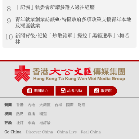
8
「記協」執委會所謂參選人過往經歷
9
青年就業創業訪談❶/特區政府多項政策支援青年本地
及灣區就業
10
新聞背後/記協「炒散雜軍」操控「黑箱選舉」\梅若
林
集團簡介
品牌活動
報史館
新聞
香港
內地
大灣區
台海
國際
財經
視頻
熱點
直播
精選
評論
社評
來論
港評論
Go China
Discover China
China Live
Real China