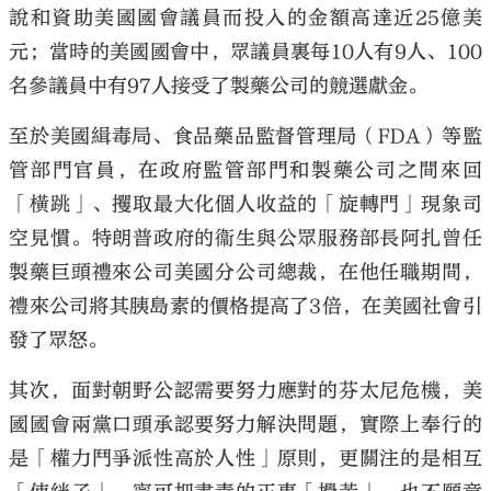
說和資助美國國會議員而投入的金額高達近25億美
元；當時的美國國會中，眾議員裏每10人有9人、100
名參議員中有97人接受了製藥公司的競選獻金。
至於美國緝毒局、食品藥品監督管理局（FDA）等監
管部門官員，在政府監管部門和製藥公司之間來回
「橫跳」、攫取最大化個人收益的「旋轉門」現象司
空見慣。特朗普政府的衞生與公眾服務部長阿扎曾任
製藥巨頭禮來公司美國分公司總裁，在他任職期間，
禮來公司將其胰島素的價格提高了3倍，在美國社會引
發了眾怒。
其次，面對朝野公認需要努力應對的芬太尼危機，美
國國會兩黨口頭承認要努力解決問題，實際上奉行的
是「權力鬥爭派性高於人性」原則，更關注的是相互