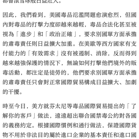
都會滾雪球般日益壯大。
因此，我們看到，美國毒品氾濫問題愈演愈烈，但國
內對毒品的打擊力度卻越來越輕，毒品合法化甚至被
視為「進步」和「政治正確」，要求別國單方面承擔
的肅毒責任則日益擴大加重。在美歐等西方國家有支
付能力的「有效需求」沒有被遏制、消除，反而得到
越來越強保護的情況下，無論如何打擊他們境外的販
毒活動，都注定是徒勞的，他們要求別國單方面承擔
的肅毒責任只會對正常國際貿易構成日益擴大、加劇
的干擾。
時至今日，美方就芬太尼等毒品國際貿易提出的「了
解你的客戶」做法，遠遠超出聯合國禁毒公約對各國
的義務約定。根據國際慣例和通行做法，保證國際貨
物不用於非法目的屬於進口企業的基本責任和進口國