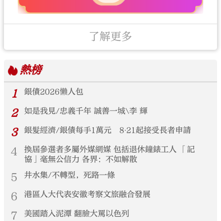
了解更多
熱榜
1
銀債2026懶人包
2
如是我見/忠義千年 誠善一城\李 輝
3
銀髮經濟/銀債每手1萬元 8‧21起接受長者申請
4
換屆參選者多屬外媒網媒 包括退休鐘錶工人 「記
協」毫無公信力 各界：不如解散
5
井水集/不轉型，死路一條
6
港區人大代表安徽考察文旅融合發展
7
美國踏入泥潭 翻臉大罵以色列