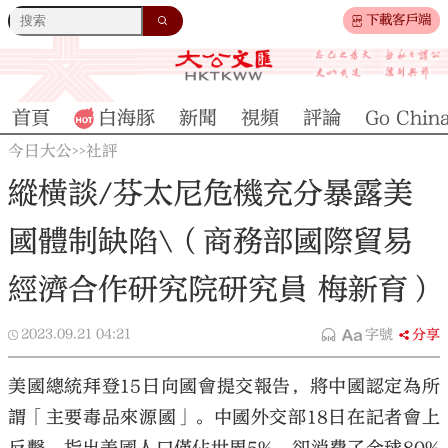
下載客戶端
首頁
白海豚
新聞
視頻
評論
Go Chin
今日大公
社評
>>
縱橫談/芬太尼危機充分暴露美
國體制缺陷\（商務部國際貿易
經濟合作研究院研究員 梅新育）
2023.09.21
04:21
字號
分享
美國總統拜登15日向國會提交報告，將中國認定為所
謂「主要毒品來源國」。中國外交部18日在記者會上