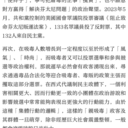
「使絆子」，寧可把肅毒的正事「攪黃」，也不願意
對方贏得「解決芬太尼問題」的政治聲望。2023年5
月，共和黨控制的美國國會眾議院投票審議《阻止致
命芬太尼販運法案》，133名眾議員投了反對票，其中
132人來自民主黨。
再次，在吸毒人數增長到一定程度以至於形成了「風
氣」、「時尚」，而吸毒者又可以投票選舉和參與競
選等政治權利，那就遲早必然會有政客湧現出來，尋
求通過毒品合法化等迎合吸毒者、毒販的政策主張而
攫取這部分選票。在西式代議制民主政體下，一個利
害相關更大、因而行動更一致的小團體在政治游說和
影響競選中常常能夠表現出更強大的行動能力，由於
這種「集體行動的邏輯」，這樣的「親吸毒」政客及
其群體一旦萌芽，除非經歷巨大社會震盪整頓，一般