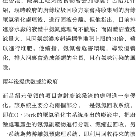
在香港，飯桌上吃剩的食物會去到哪裏？呂紹元介
紹，現時政府的廚餘垃圾回收方案會將收集到的廚餘
厭氧消化處理後，進行固液分離。但他指出，目前排
進廢水廠的液體中氨氮處理尚不徹底；而固體沼渣殘
餘量大，且因氨氮濃度超過標準堆肥上限的30倍，難
以進行堆肥。他續指，氨氮會危害環境，導致優養
化，排入河裏會造成藻類的生長，且有氣味污染的風
險。
兩年後提供數據給政府
而呂紹元帶領的項目會對廚餘殘渣的處理進一步優
化。該系統主要分為兩個部分，一是氨氮回收系統，
即在O·Park的厭氧消化主系統產出的廢液中，把廚
餘處理產生的氨氮副產物進行分離、濃縮並回收。另
一系統為熱游離氨預處理系統，即利用回收得來的濃