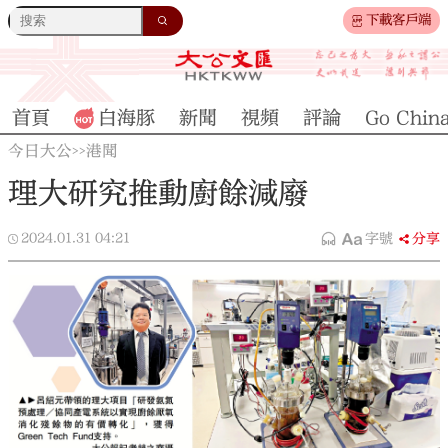
下載客戶端
首頁
白海豚
新聞
視頻
評論
Go Chin
今日大公
港聞
>>
理大研究推動廚餘減廢
2024.01.31
04:21
字號
分享