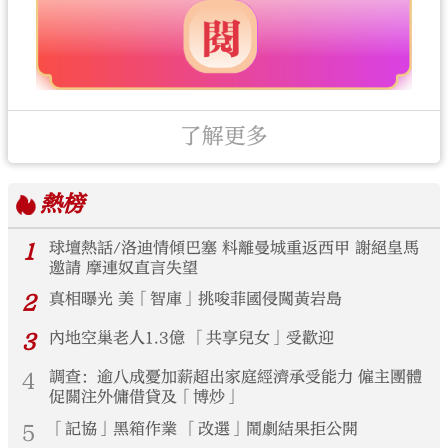
了解更多
熱榜
1
球壇熱話/洛迪情傾巴塞 料離曼城重返西甲 謝絕皇馬
邀請 摩連奴直言失望
2
真相曝光 美「智庫」挑唆菲國侵闖黃岩島
3
內地空巢老人1.3億 「共享兒女」受歡迎
4
調查：逾八成憂加薪超出家庭經濟承受能力 僱主團體
促關注外傭借貸及「博炒」
5
「記協」黑箱作業 「改選」鬧劇結果拒公開