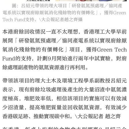
圖：呂紹元帶領的理大項目「研發氨氮預處理／協同產
電系統以實現廚餘厭氧消化殘餘物的有價轉化」，獲得Green
Tech Fund支持。\大公報記者趙之齊攝
本港廚餘回收情況一直不太理想，香港理工大學早前
大公文匯
展開「研發氨氮預處理／協同產電系統以實現廚餘厭
氧消化殘餘物的有價轉化」項目，獲得Green Tech
Fund的支持，計劃9月開始進行兩年中試實驗，對廚
餘處理副產物的氨氮資源進行再利用。
帶領該項目的理大土木及環境工程學系副教授呂紹元
表示，現有廚餘垃圾處理後產生的大量沼渣中氨氮濃
度極高，堆肥效率低，相信該項目的實施可以有效減
少沼渣量，提高堆肥質量並回收氨氮資源，有效減少
香港碳足跡、推動實現碳中和。\大公報記者 趙之齊