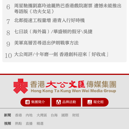
6
周星馳攜劉嘉玲迪麗熱巴香港戲院謝票 遺憾未能推出
粵語版《功夫女足》
7
北都提速工程量增 港青入行好時機
8
七日談（海外篇）/華盛頓的假牙\吳捷
9
美軍高層苦尋退出伊朗戰事方法
10
大公周評/十年磨一劍 香港創科迎來「好收成」
集團簡介
品牌活動
報史館
新聞
香港
內地
大灣區
台海
國際
財經
視頻
熱點
直播
精選