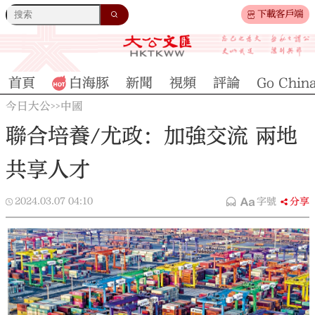
下載客戶端
首頁
白海豚
新聞
視頻
評論
Go Chin
今日大公
中國
>>
聯合培養/尤政：加強交流 兩地
共享人才
2024.03.07
04:10
字號
分享