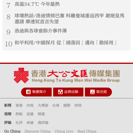
7
高溫34.7℃ 今年最熱
8
球壇熱話/洛迪情傾巴塞 料離曼城重返西甲 謝絕皇馬
邀請 摩連奴直言失望
9
洛迪與各球會斟介事件簿
10
和平利用/中國探月 從「繞落回」邁向「勘採用」
集團簡介
品牌活動
報史館
新聞
香港
內地
大灣區
台海
國際
財經
視頻
熱點
直播
精選
評論
社評
來論
港評論
Go China
Discover China
China Live
Real China