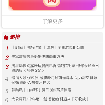
了解更多
熱榜
1
「記協」黑箱作業 「改選」鬧劇結果拒公開
2
美軍高層苦尋退出伊朗戰事方法
3
周星馳攜劉嘉玲迪麗熱巴香港戲院謝票 遺憾未能推出
粵語版《功夫女足》
4
造福人類/嫦娥七號將赴月球南極尋水 助力深空資源
勘探 鋪路人類登月探火
5
強颱風「白海豚」襲日 逾5萬戶停電
6
大公周評/十年磨一劍 香港創科迎來「好收成」