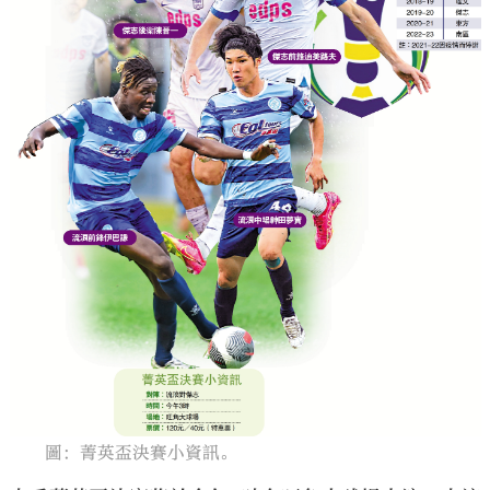
大公文匯
圖：菁英盃決賽小資訊。