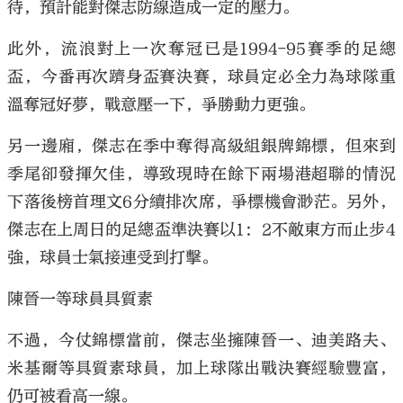
待，預計能對傑志防線造成一定的壓力。
此外，流浪對上一次奪冠已是1994-95賽季的足總
盃，今番再次躋身盃賽決賽，球員定必全力為球隊重
溫奪冠好夢，戰意壓一下，爭勝動力更強。
另一邊廂，傑志在季中奪得高級組銀牌錦標，但來到
季尾卻發揮欠佳，導致現時在餘下兩場港超聯的情況
下落後榜首理文6分續排次席，爭標機會渺茫。另外，
傑志在上周日的足總盃準決賽以1：2不敵東方而止步4
強，球員士氣接連受到打擊。
陳晉一等球員具質素
不過，今仗錦標當前，傑志坐擁陳晉一、迪美路夫、
米基爾等具質素球員，加上球隊出戰決賽經驗豐富，
仍可被看高一線。