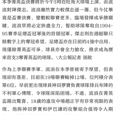
本季菁英盃決賽將於今午3時在旺角大球場上演，由流
浪對陣傑志。流浪雖然實力較傑志遜一籌，但今仗畢
竟是盃賽決賽，變數較聯賽更多，臨場發揮成爭勝關
鍵，流浪眾將必定拚盡全力，誓助球隊奪取自1994-
95賽季足總盃冠軍後的首個冠軍。傑志則在港超聯只
餘數字上的奪冠希望，足總盃亦在日前的4強中出局，
現僅餘菁英盃可爭，球員亦會全力搶攻，務求成為歷
來首支3奪菁英盃的球隊。\大公報記者 張銳
作為上季聯賽季軍，流浪在本季曾被寄予厚望，但表
現卻有落差，目前在19場聯賽輸掉12場，位列積分表
第6位。早前更出現球員神田夢實負責球隊排兵布陣的
不利軍心傳聞，令球隊深陷困境。不過，流浪在菁英
盃踢出驚喜，18歲的進攻中場趙正宇有非常亮眼的表
現，他與神田夢實和伊巴謙的攻擊組合值得令人期