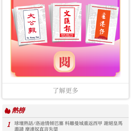
了解更多
熱榜
1
球壇熱話/洛迪情傾巴塞 料離曼城重返西甲 謝絕皇馬
邀請 摩連奴直言失望