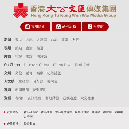
集團簡介
品牌活動
報史館
新聞
香港
內地
大灣區
台海
國際
財經
視頻
熱點
直播
精選
評論
社評
來論
港評論
Go China
Discover China
China Live
Real China
文娛
文化
體育
娛樂
港飲港色
大文號
政務號
個人號
機構號
專題
新聞專題
特別策劃
資訊
專欄+
資訊推薦
各地動態
港澳速遞
大文健康
友情鏈接：
香港商報網
香港衛視
香港經濟導報
星島環球網
中評網
海峽網
閩南網
台海網
合作夥伴：
投資甘肅