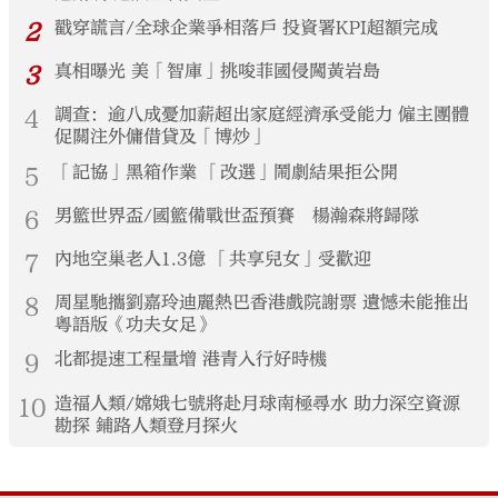
2
戳穿謊言/全球企業爭相落戶 投資署KPI超額完成
3
真相曝光 美「智庫」挑唆菲國侵闖黃岩島
4
調查：逾八成憂加薪超出家庭經濟承受能力 僱主團體
促關注外傭借貸及「博炒」
5
「記協」黑箱作業 「改選」鬧劇結果拒公開
6
男籃世界盃/國籃備戰世盃預賽 楊瀚森將歸隊
7
內地空巢老人1.3億 「共享兒女」受歡迎
8
周星馳攜劉嘉玲迪麗熱巴香港戲院謝票 遺憾未能推出
粵語版《功夫女足》
9
北都提速工程量增 港青入行好時機
10
造福人類/嫦娥七號將赴月球南極尋水 助力深空資源
勘探 鋪路人類登月探火