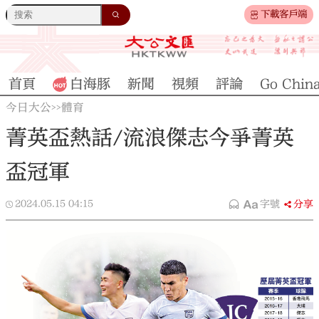
下載客戶端
首頁
白海豚
新聞
視頻
評論
Go Chin
今日大公
體育
>>
菁英盃熱話/流浪傑志今爭菁英
盃冠軍
2024.05.15
04:15
字號
分享