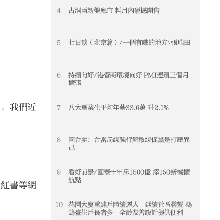
4
古洞兩新盤應市 料月內硬撼開售
5
七日談（北京篇）/一個有戲的地方\張瑞田
6
持續向好/港營商環境向好 PMI連續三個月
擴張
道。我們近
7
八大畢業生平均年薪33.6萬 升2.1%
8
國台辦：台當局謀強行解散統促黨是打壓異
己
9
看好前景/國泰十年斥1500億 添150新機擴
航點
小紅書等網
10
花園大廈重建戶陸續遷入 延續社區聯繫 鴻
鵠臺住戶長者多 全齡友善設計提供便利