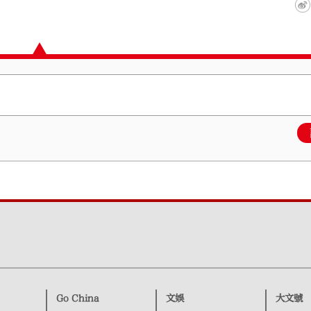
Go China
文娛
大文號