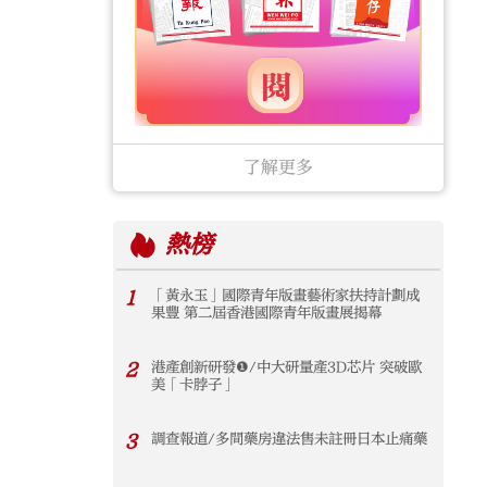
了解更多
熱榜
1
「黃永玉」國際青年版畫藝術家扶持計劃成
果豐 第二屆香港國際青年版畫展揭幕
2
港產創新研發❶/中大研量產3D芯片 突破歐
美「卡脖子」
3
調查報道/多間藥房違法售未註冊日本止痛藥