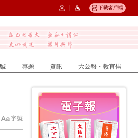
下載客戶端
號
專題
資訊
大公報·教育佳
字號