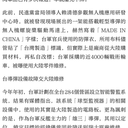
此前，民進黨當局領導人賴清德參觀無人機應用研發
中心時，就被發現現場展出的一架能搭載輕型導彈的
無人機螺旋槳驅動馬達上，赫然寫着「MADE IN
CHINA」字樣；台軍官兵使用的防彈衣，所用布料儘
管貼了「台灣製造」標識，但實際上是廠商從大陸購
買材料，再私自改標；台軍採購的近4000輛戰術輪
車，被曝使用大陸零件維修。
台導彈設備故障交大陸維修
今年年初，台軍計劃在全台284個營區設立智能警監系
統，結果有媒體指出，該系統「球型監視器」的相關
設備中，使用的其實是大陸製造的電路板。更為諷刺
的是，作為台軍反艦主力的「雄三」導彈，其用以定
位、鎖定目標的經緯儀曾因故障送到瑞士原廠維修，