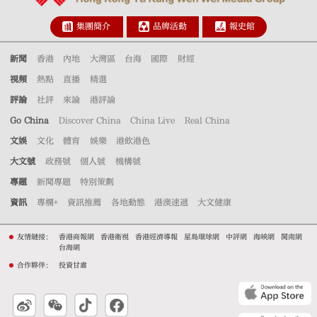
集團簡介
品牌活動
報史館
新聞
香港
內地
大灣區
台海
國際
財經
視頻
熱點
直播
精選
評論
社評
來論
港評論
Go China
Discover China
China Live
Real China
文娛
文化
體育
娛樂
港飲港色
大文號
政務號
個人號
機構號
專題
新聞專題
特別策劃
資訊
專欄+
資訊推薦
各地動態
港澳速遞
大文健康
友情鏈接：
香港商報網
香港衛視
香港經濟導報
星島環球網
中評網
海峽網
閩南網
台海網
合作夥伴：
投資甘肅