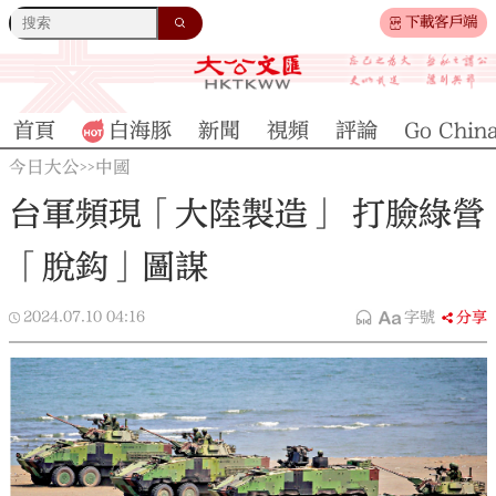
下載客戶端
首頁
白海豚
新聞
視頻
評論
Go Chin
今日大公
中國
>>
台軍頻現「大陸製造」 打臉綠營
「脫鈎」圖謀
2024.07.10
04:16
字號
分享