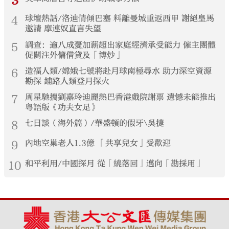
3
4
球壇熱話/洛迪情傾巴塞 料離曼城重返西甲 謝絕皇馬
邀請 摩連奴直言失望
5
調查：逾八成憂加薪超出家庭經濟承受能力 僱主團體
促關注外傭借貸及「博炒」
6
造福人類/嫦娥七號將赴月球南極尋水 助力深空資源
勘探 鋪路人類登月探火
7
周星馳攜劉嘉玲迪麗熱巴香港戲院謝票 遺憾未能推出
粵語版《功夫女足》
8
七日談（海外篇）/華盛頓的假牙\吳捷
9
內地空巢老人1.3億 「共享兒女」受歡迎
10
和平利用/中國探月 從「繞落回」邁向「勘採用」