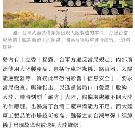
圖：台軍武器裝備頻頻出現大陸製造的零件，打臉台當
大公文匯
局所謂「脫鈎斷鏈」的圖謀。圖為台軍戰車進行演習。\資料
圖片
島內有「立委」揭露，台軍方違反當局規定，內部廣
泛使用大陸製產品，包括行車記錄儀、路由器、太陽
能逆變器等，質疑此舉恐怕影響「信息安全」，要求
當局徹查。輿論指出，民進黨當局口口聲聲「脫鈎」
大陸，時時刻刻「嚴防」大陸，偏偏處處離不開大陸
的供應鏈，也暴露了台灣自產軍備能力不足。而大陸
軍工製品的市場認可度高，難怪之前台灣導彈「經緯
儀」出現故障也被送到大陸維修。