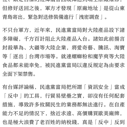
但修好送回之後，軍方才發現「原廠地址」是從山東
青島寄出，緊急對送修裝備進行「洩密調查」。
不只台軍方，近年來，民進黨當局對大陸產品設下諸
多障礙，千方百計阻止大陸產品入台。諸如此前揚言
封殺華為、大疆等大陸企業，將愛奇藝、騰訊、淘寶
等「逐出」台灣市場等。就連螺螄粉和魔芋爽等大陸
食品都未能幸免，被民進黨當局以違反規定為由要求
全面下架禁售。
有台媒評論稱，民進黨當局把所謂「資訊安全」當成
「反中」的工具，行貿易壁壘之實，卻沒有任何配套
措施，導致許多攸關民生的業務都無法進行。在自產
能力不足的情況下，捨近求遠、高價購買歐美廠牌，
也是極大浪費了老百姓的納稅錢，真是「反中」反到