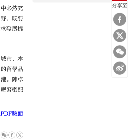
分享至
劃中必然充
視野，既要
尋求發展機
紐城市，本
港的留學品
香港。陳卓
門應緊密配
PDF版面