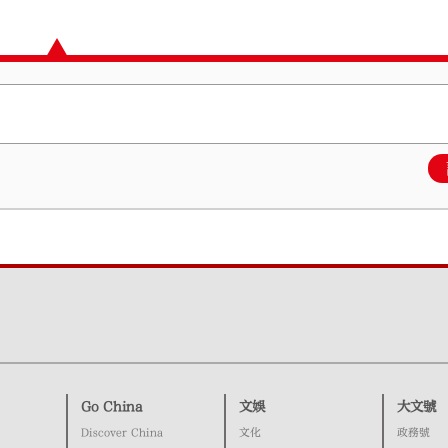
Go China
文娛
大文號
Discover China
文化
政務號