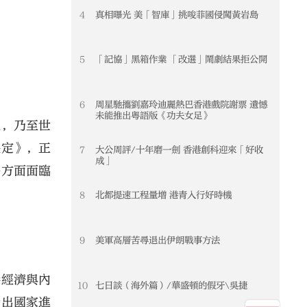
4
真相曝光 美「智庫」挑唆菲國侵闖黃岩島
5
「記協」黑箱作業 「改選」鬧劇結果拒公開
6
周星馳攜劉嘉玲迪麗熱巴香港戲院謝票 遺憾
未能推出粵語版《功夫女足》
地，乃至世
決定》，正
7
大公周評/十年磨一劍 香港創科迎來「好收
成」
各方面面臨
8
北都提速工程量增 港青入行好時機
9
美軍高層苦尋退出伊朗戰事方法
港經濟與內
10
七日談（海外篇）/華盛頓的假牙\吳捷
看出國家進