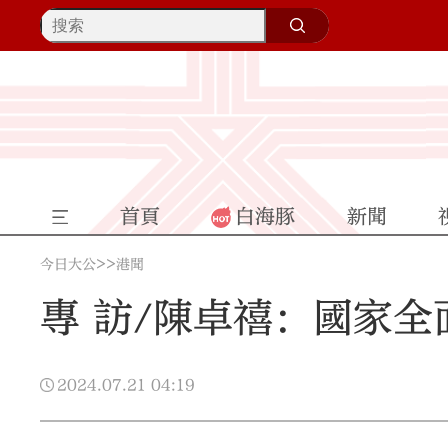
首頁
白海豚
新聞
>>
今日大公
港聞
專 訪/陳卓禧：國家全
2024.07.21
04:19