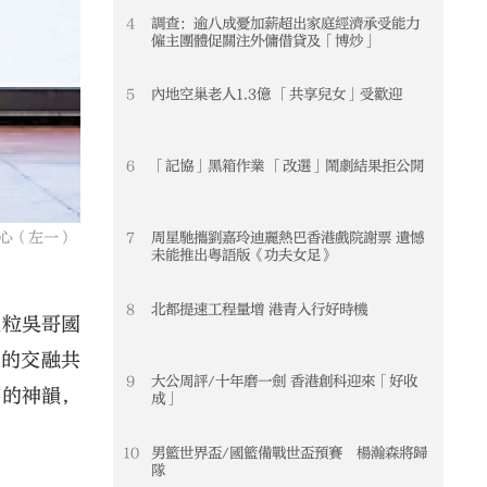
4
調查：逾八成憂加薪超出家庭經濟承受能力
僱主團體促關注外傭借貸及「博炒」
5
內地空巢老人1.3億 「共享兒女」受歡迎
6
「記協」黑箱作業 「改選」鬧劇結果拒公開
心（左一）
7
周星馳攜劉嘉玲迪麗熱巴香港戲院謝票 遺憾
未能推出粵語版《功夫女足》
8
北都提速工程量增 港青入行好時機
暹粒吳哥國
」的交融共
9
大公周評/十年磨一劍 香港創科迎來「好收
宇的神韻，
成」
。
10
男籃世界盃/國籃備戰世盃預賽 楊瀚森將歸
隊