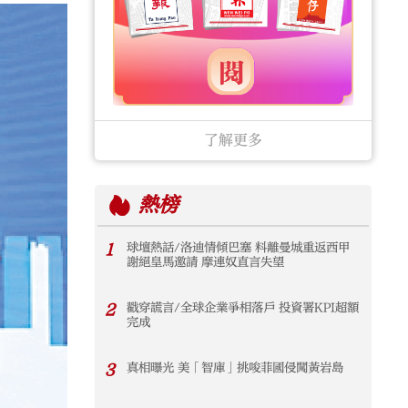
了解更多
熱榜
1
球壇熱話/洛迪情傾巴塞 料離曼城重返西甲
謝絕皇馬邀請 摩連奴直言失望
2
戳穿謊言/全球企業爭相落戶 投資署KPI超額
完成
3
真相曝光 美「智庫」挑唆菲國侵闖黃岩島