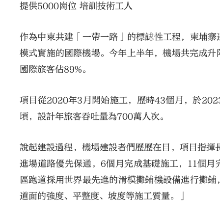
提供5000崗位 培訓技術工人
作為中柬共建「一帶一路」的標誌性工程，柬埔寨
模式實施的國際機場。今年上半年，機場共完成升降7
國際旅客佔89%。
項目從2020年3月開始施工，歷時43個月，於20
頃，設計年旅客吞吐量為700萬人次。
說起建設過程，機場建設者們歷歷在目，項目指揮長
進場道路優先保通，6個月完成基礎施工，11個
區跑道採用世界最先進的滑模攤鋪機設備進行攤鋪
道面的強度、平整度、坡度等施工質量。」