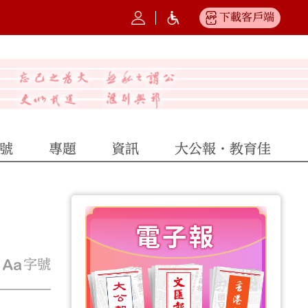
下載客戶端
號
專題
資訊
大公報·教育佳
字號