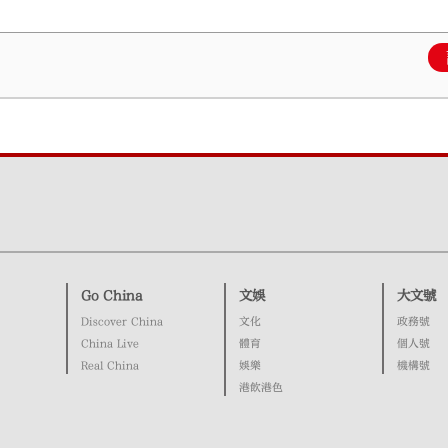
Go China
文娛
大文號
Discover China
文化
政務號
China Live
體育
個人號
Real China
娛樂
機構號
港飲港色