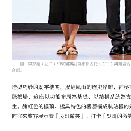
圖：李家超（左二）和柬埔寨副首相孫占托（右二）與簽署合作
合照。
造型巧妙的廟宇樓閣，歷經風雨的歷史浮雕，神秘
際機場，這座以功能布局為基礎、以結構系統為
生。赭紅色的樓頂、極具特色的樓簷構成航站樓的
向往來旅客展示着「吳哥微笑」。打卡「吳哥的微