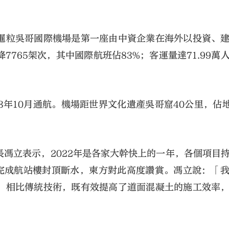
暹粒吳哥國際機場是第一座由中資企業在海外以投資、
765架次，其中國際航班佔83%；客運量達71.99萬
23年10月通航。機場距世界文化遺產吳哥窟40公里，佔地
馮立表示，2022年是各家大幹快上的一年，各個項目
月完成航站樓封頂斷水，柬方對此高度讚賞。馮立說：「
，相比傳統技術，既有效提高了道面混凝土的施工效率