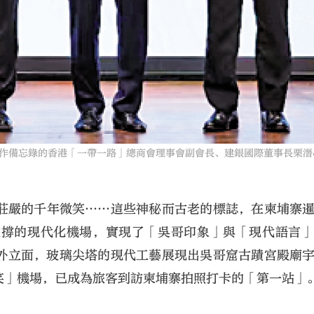
備忘錄的香港「一帶一路」總商會理事會副會長、建銀國際董事長栗潛
莊嚴的千年微笑……這些神秘而古老的標誌，在柬埔寨
支撐的現代化機場，實現了「吳哥印象」與「現代語言
外立面，玻璃尖塔的現代工藝展現出吳哥窟古蹟宮殿廟
笑」機場，已成為旅客到訪柬埔寨拍照打卡的「第一站」