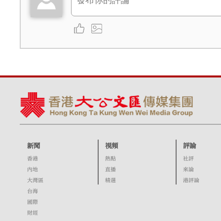
新聞
視頻
評論
香港
熱點
社評
內地
直播
來論
大灣區
精選
港評論
台海
國際
財經