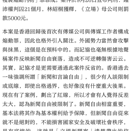
複製煽動刊物」罪罪成。案件於9月26日宣布判刑：鍾
沛權判囚21個月，林紹桐獲釋，《立場》母公司則罰
款5000元。
本案是香港回歸後首次有傳媒公司與傳媒工作者構成
大公文匯
煽動罪，因此也格外引人關注。外國勢力當然會攻擊
與抹黑，這個是在預料中的。而記協也毫無根據地聲
稱案件反映新聞自由衰落，造成不可逆轉傷害云云。
其實，記協才是更需要通過此案件反省的。香港過去
一味強調所謂「新聞和言論自由」，很少有人談限制
或底線，即使出格過界，也好像沒有什麼重大後果。
現在有了案例，劃出了紅線，所以才會有人覺得反差
太大，認為新聞自由被限制了。新聞自由相當重要，
基本法將其作為基本權利給予保障，但新聞自由從來
就不是絕對的，不能損害國家安全及破壞社會秩序，