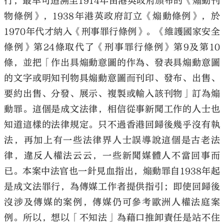
行，最早可追溯至1914年由港英政府頒布的《煽動刊
物條例》，1938年港英政府訂立《煽動條例》，於
1970年代才納入《刑事罪行條例》。《維護國家安全
條例》第24條取代了《刑事罪行條例》第9及第10
條，並把「作出具煽動意圖的作為、發表具煽動意圖
的文字或明知刊物具煽動意圖而刊印、發布、出售、
要約出售、分發、展示、複製或輸入該刊物」訂為煽
動罪。這個是成文法律，相信從事新聞工作的人士也
知道這樣的法律規定。只不過香港回歸後幾乎沒有執
法，再加上有一些法律界人士誤導說這個是古老法
律，違反人權法云云，一些新聞媒體人不當回事而
已。本案中法官也一針見血指出，煽動罪自1938年起
是成文法罪行，為傳媒工作者提供指引；即使回歸後
沒涉及傳媒的案例，傳媒仍可參考歐洲人權法庭案
例。所以，想以「不知法」為藉口推卸責任是站不住