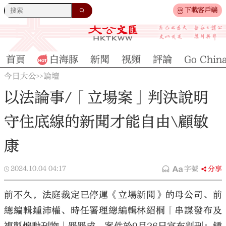
下載客戶端
首頁
白海豚
新聞
視頻
評論
Go Chin
今日大公
論壇
>>
以法論事/「立場案」判決說明
守住底線的新聞才能自由\顧敏
康
2024.10.04
04:17
字號
分享
前不久，法庭裁定已停運《立場新聞》的母公司、前
總編輯鍾沛權、時任署理總編輯林紹桐「串謀發布及