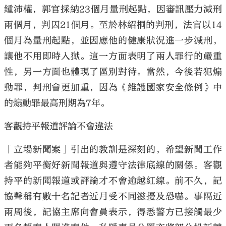
鍾沛權，郭官採納23個月量刑起點，因審訊壓力減刑
兩個月，判囚21個月。至於林紹桐的判刑，法官以14
個月為量刑起點，並因應他的健康狀況進一步減刑，
讓他不用即時入獄。這一方面表明了兩人罪行的嚴重
性，另一方面也體現了區別對待。當然，今後若犯煽
動罪，判刑會更加重，因為《維護國家安全條例》中
的煽動罪最高刑期為7年。
客觀持平報道評論不會違法
「立場新聞案」引出的教訓是深刻的，希望新聞工作
者能夠平衡好新聞報道與遵守法律底線的關係。客觀
持平的新聞報道或評論才不會逾越紅線。前不久，記
協聲稱有數十名記者近月受不同滋擾及恐嚇。事隔近
兩周後，記協主席向會員表示，得悉警方已接觸最少