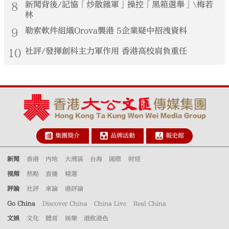
8
新聞背後/記協「炒散雜軍」操控「黑箱選舉」\梅若
林
9
勒索軟件組織Orova襲港 5企業疑中招洩資料
10
社評/發揮創科主力軍作用 香港高校肩負重任
集團簡介
品牌活動
報史館
新聞
香港
內地
大灣區
台海
國際
財經
視頻
熱點
直播
精選
評論
社評
來論
港評論
Go China
Discover China
China Live
Real China
文娛
文化
體育
娛樂
港飲港色