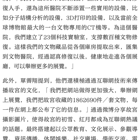
復人手，還為這所醫院不斷添置一些實用的設備，比
如分子結構分析的設備，3D打印的設備，以及當前全
球博物館最大的一台文物專用的CT機等。為這個醫
院，我們建立了23個科技實驗室，支撐數百種文物修
復。這樣我們的文物藏品從各個庫房提取出來，匯集
到文物醫院，經過認真修復以後，健康地走進各個展
廳，可以舉辦更多的展覽。」
此外，單霽翔提到，他們還積極通過互聯網技術來傳
播故宮的文化，「我們把網站做得更加強大，舉辦網
上展覽，我們把故宮收藏的1862690件／套文物，每
一件在網上都公布了它的信息。」通過微博分享故宮
攝影圖片，使得故宮的初雪、紅月都成為互聯網熱議
的話題。最終搭建起以公眾教育、文化展示、參觀導
覽、資訊傳播、休閒娛樂、社交廣場、學術交流、電