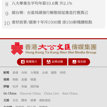
8
八大畢業生平均年薪33.6萬 升2.1%
9
國台辦：台當局謀強行解散統促黨是打壓異己
10
看好前景/國泰十年斥1500億 添150新機擴航點
集團簡介
品牌活動
報史館
新聞
香港
內地
大灣區
台海
國際
財經
視頻
熱點
直播
精選
評論
社評
來論
港評論
Go China
Discover China
China Live
Real China
文娛
文化
體育
娛樂
港飲港色