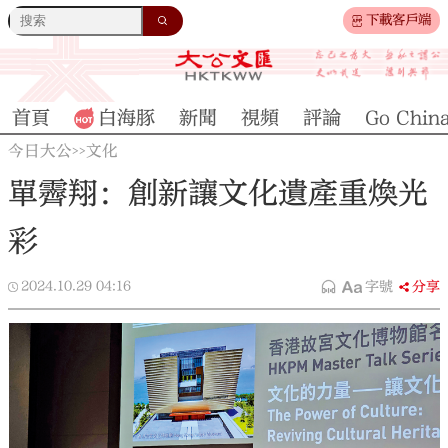
下載客戶端
首頁
白海豚
新聞
視頻
評論
Go Chin
今日大公
文化
>>
單霽翔：創新讓文化遺產重煥光
彩
2024.10.29
04:16
字號
分享