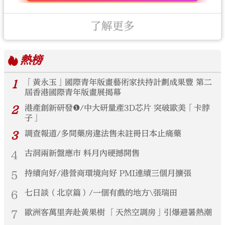
了解更多
熱榜
1
「黃永玉」國際青年版畫藝術家扶持計劃成果豐 第二
屆香港國際青年版畫展揭幕
2
港產創新研發❶/中大研量產3D芯片 突破歐美「卡脖
子」
3
調查報道/多間藥房違法售未註冊日本止痛藥
4
古洞兩新盤應市 料月內硬撼開售
5
持續向好/港營商環境向好 PMI連續三個月擴張
6
七日談（北京篇）/一個有戲的地方\張瑞田
7
歐洲客萬里奔赴黃果樹 「天然空調房」引爆避暑熱潮