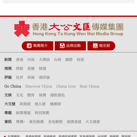
集團簡介
品牌活動
報史館
新聞
香港
內地
大灣區
台海
國際
財經
視頻
熱點
直播
精選
評論
社評
來論
港評論
Go China
Discover China
China Live
Real China
文娛
文化
體育
娛樂
港飲港色
大文號
政務號
個人號
機構號
專題
新聞專題
特別策劃
資訊
專欄+
資訊推薦
各地動態
港澳速遞
大文健康
友情鏈接：
香港商報網
香港衛視
香港經濟導報
星島環球網
中評網
海峽網
閩南網