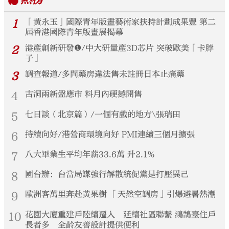
1
「黃永玉」國際青年版畫藝術家扶持計劃成果豐 第二
屆香港國際青年版畫展揭幕
2
港產創新研發❶/中大研量產3D芯片 突破歐美「卡脖
子」
3
調查報道/多間藥房違法售未註冊日本止痛藥
4
古洞兩新盤應市 料月內硬撼開售
5
七日談（北京篇）/一個有戲的地方\張瑞田
6
持續向好/港營商環境向好 PMI連續三個月擴張
7
八大畢業生平均年薪33.6萬 升2.1%
8
國台辦：台當局謀強行解散統促黨是打壓異己
9
歐洲客萬里奔赴黃果樹 「天然空調房」引爆避暑熱潮
10
花園大廈重建戶陸續遷入 延續社區聯繫 鴻鵠臺住戶
長者多 全齡友善設計提供便利