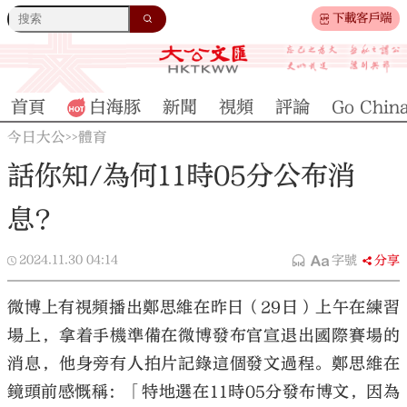
下載客戶端
首頁
白海豚
新聞
視頻
評論
Go Chin
今日大公
體育
>>
話你知/為何11時05分公布消
息？
2024.11.30
04:14
字號
分享
微博上有視頻播出鄭思維在昨日（29日）上午在練習
場上，拿着手機準備在微博發布官宣退出國際賽場的
消息，他身旁有人拍片記錄這個發文過程。鄭思維在
鏡頭前感慨稱：「特地選在11時05分發布博文，因為