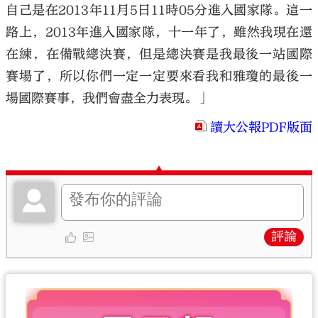
自己是在2013年11月5日11時05分進入國家隊。這一
路上，2013年進入國家隊，十一年了，雖然我現在還
在練，在備戰總決賽，但是總決賽是我最後一站國際
賽場了，所以你們一定一定要來看我和雅瓊的最後一
大公文匯
場國際賽事，我們會盡全力表現。」
讀大公報PDF版面
評論