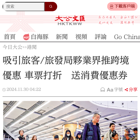
下載客戶端
首頁
白海豚
新聞
視頻
評論
Go Chin
今日大公
港聞
>>
吸引旅客/旅發局夥業界推跨境
優惠 車票打折 送消費優惠券
2024.11.30
04:22
字號
分享