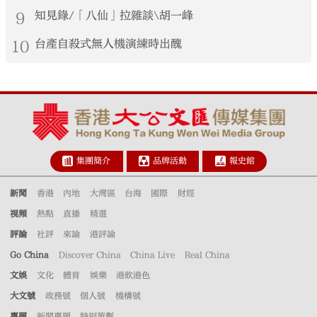
9
知見錄/「八仙」拉雜談\胡一峰
10
台產自殺式無人機演練時出醜
集團簡介
品牌活動
報史館
新聞
香港
內地
大灣區
台海
國際
財經
視頻
熱點
直播
精選
評論
社評
來論
港評論
Go China
Discover China
China Live
Real China
文娛
文化
體育
娛樂
港飲港色
大文號
政務號
個人號
機構號
專題
新聞專題
特別策劃