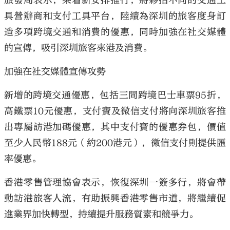
旅發局表示，乘着新安排推行，將夥拍不同的交通工
具營辦商和支付工具平台，陸續為深圳的旅客度身訂
造多項跨境交通和消費的優惠，同時加強在社交媒體
的宣傳，吸引深圳旅客來港及消費。
加強在社交媒體宣傳攻勢
新增的跨境交通優惠，包括三間跨境巴士車票95折，
高鐵票10元優惠，支付寶及微信支付將向深圳旅客推
出專屬訪港加碼優惠，其中支付寶的優惠券包，價值
至少人民幣188元（約200港元），微信支付則提供匯
率優惠。
香港零售管理協會表示，恢復深圳一簽多行，將會帶
動訪港旅客人流，有助振興香港零售市道，將繼續促
進業界加快轉型，持續提升服務質素和競爭力。