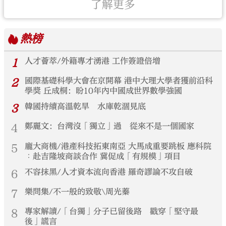
了解更多
熱榜
1
人才薈萃/外籍專才湧港 工作簽證倍增
2
國際基礎科學大會在京開幕 港中大理大學者獲前沿科
學獎 丘成桐：盼10年內中國成世界數學強國
3
韓國持續高溫乾旱 水庫乾涸見底
4
鄭麗文：台灣沒「獨立」過 從來不是一個國家
5
龐大商機/港產科技拓東南亞 大馬成重要跳板 應科院
︰赴吉隆坡商談合作 冀促成「有規模」項目
6
不容抹黑/人才資本流向香港 羅奇謬論不攻自破
7
樂問集/不一般的致敬\周光蓁
8
專家解讀/「台獨」分子已留後路 戳穿「堅守最
後」謊言