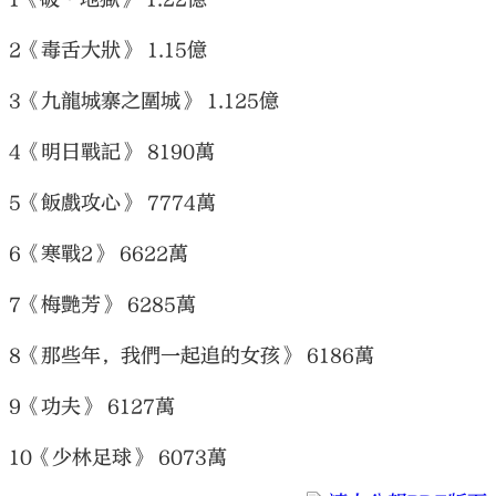
2《毒舌大狀》 1.15億
3《九龍城寨之圍城》 1.125億
大公文匯
4《明日戰記》 8190萬
5《飯戲攻心》 7774萬
6《寒戰2》 6622萬
7《梅艷芳》 6285萬
8《那些年，我們一起追的女孩》 6186萬
9《功夫》 6127萬
10《少林足球》 6073萬