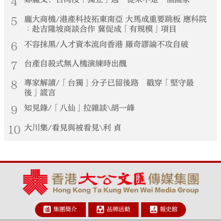
4
5
龐大商機/港產科技拓東南亞 大馬成重要跳板 應科院
︰赴吉隆坡商談合作 冀促成「有規模」項目
6
不容抹黑/人才資本流向香港 羅奇謬論不攻自破
7
台產自殺式無人機演練時出醜
8
專家解讀/「台獨」分子已留後路 戳穿「堅守最
後」謊言
9
知見錄/「八仙」拉雜談\胡一峰
10
大川集/看見與被看見\利 貞
集團簡介
品牌活動
報史館