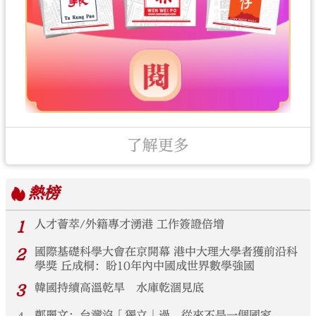
了解更多
熱榜
1
人才薈萃/外籍專才湧港 工作簽證倍增
2
國際基礎科學大會在京開幕 港中大理大學者獲前沿科
學獎 丘成桐：盼10年內中國成世界數學強國
3
韓國持續高溫乾旱 水庫乾涸見底
鄭麗文：台灣沒「獨立」過 從來不是一個國家