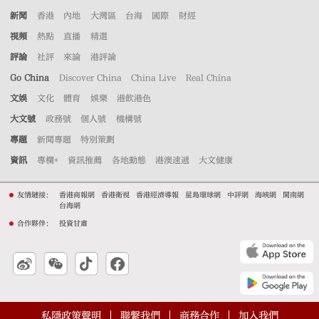
新聞
香港
內地
大灣區
台海
國際
財經
視頻
熱點
直播
精選
評論
社評
來論
港評論
Go China
Discover China
China Live
Real China
文娛
文化
體育
娛樂
港飲港色
大文號
政務號
個人號
機構號
專題
新聞專題
特別策劃
資訊
專欄+
資訊推薦
各地動態
港澳速遞
大文健康
友情鏈接：
香港商報網
香港衛視
香港經濟導報
星島環球網
中評網
海峽網
閩南網
台海網
合作夥伴：
投資甘肅
私隱政策聲明
聯繫我們
商務合作
加入我們