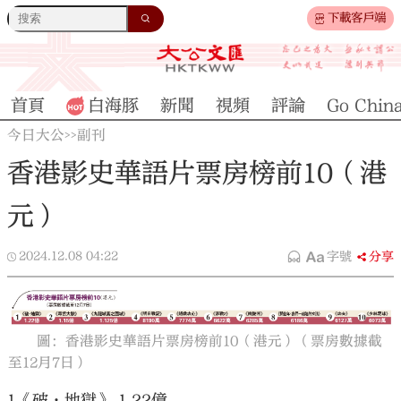
下載客戶端
首頁
白海豚
新聞
視頻
評論
Go Chin
今日大公
副刊
>>
香港影史華語片票房榜前10（港
元）
2024.12.08
04:22
字號
分享
圖：香港影史華語片票房榜前10（港元）（票房數據截
至12月7日）
1《破·地獄》 1.22億