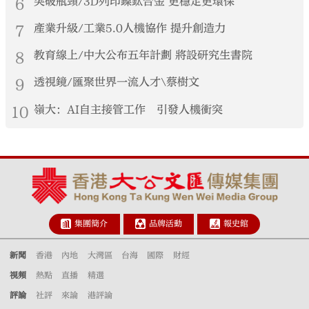
6
突破瓶頸/3D列印鎳鈦合金 更穩定更環保
7
產業升級/工業5.0人機協作 提升創造力
8
教育線上/中大公布五年計劃 將設研究生書院
9
透視鏡/匯聚世界一流人才\蔡樹文
10
嶺大：AI自主接管工作 引發人機衝突
集團簡介
品牌活動
報史館
新聞
香港
內地
大灣區
台海
國際
財經
視頻
熱點
直播
精選
評論
社評
來論
港評論