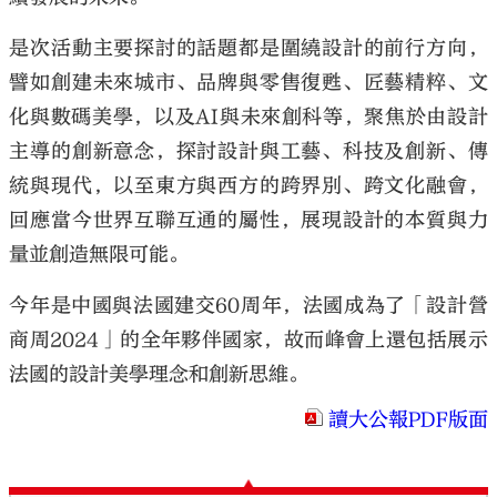
是次活動主要探討的話題都是圍繞設計的前行方向，
譬如創建未來城市、品牌與零售復甦、匠藝精粹、文
化與數碼美學，以及AI與未來創科等，聚焦於由設計
大公文匯
主導的創新意念，探討設計與工藝、科技及創新、傳
統與現代，以至東方與西方的跨界別、跨文化融會，
回應當今世界互聯互通的屬性，展現設計的本質與力
量並創造無限可能。
今年是中國與法國建交60周年，法國成為了「設計營
商周2024」的全年夥伴國家，故而峰會上還包括展示
法國的設計美學理念和創新思維。
讀大公報PDF版面