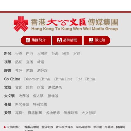
集團簡介
品牌活動
報史館
新聞
香港
內地
大灣區
台海
國際
財經
視頻
熱點
直播
精選
評論
社評
來論
港評論
Go China
Discover China
China Live
Real China
文娛
文化
體育
娛樂
港飲港色
大文號
政務號
個人號
機構號
專題
新聞專題
特別策劃
資訊
專欄+
資訊推薦
各地動態
港澳速遞
大文健康
友情鏈接：
香港商報網
香港衛視
香港經濟導報
星島環球網
中評網
海峽網
閩南網