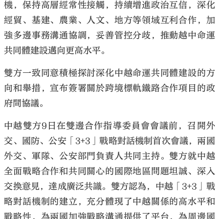
機，保持高層經常性接觸，持續增進政治互信，深化
經貿、基建、農業、人文、地方等領域互利合作，加
強多邊事務溝通協調，妥善管控分歧，推動越中命運
共同體建設邁向更高水平。
雙方一致同意積極探討深化中越命運共同體建設的方
向和舉措，宣布簽署關於跨境標軌鐵路合作項目的政
府間協議。
中越雙方9日在雙邊合作指導委員會會議前，召開外
交、國防、公安「3+3」戰略對話機制首次會議，兩國
外交、軍隊、公安部門負責人共同主持。雙方就中越
全面戰略合作和共同關心的國際地區問題坦誠、深入
交換意見，達成廣泛共識。雙方認為，中越「3+3」戰
略對話機制的建立，充分體現了中越關係的高水平和
戰略性，為兩國加強戰略溝通提供了平台，為周邊國