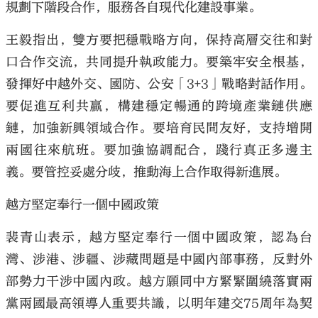
規劃下階段合作，服務各自現代化建設事業。
王毅指出，雙方要把穩戰略方向，保持高層交往和對
口合作交流，共同提升執政能力。要築牢安全根基，
發揮好中越外交、國防、公安「3+3」戰略對話作用。
要促進互利共贏，構建穩定暢通的跨境產業鏈供應
鏈，加強新興領域合作。要培育民間友好，支持增開
兩國往來航班。要加強協調配合，踐行真正多邊主
義。要管控妥處分歧，推動海上合作取得新進展。
越方堅定奉行一個中國政策
裴青山表示，越方堅定奉行一個中國政策，認為台
灣、涉港、涉疆、涉藏問題是中國內部事務，反對外
部勢力干涉中國內政。越方願同中方緊緊圍繞落實兩
黨兩國最高領導人重要共識，以明年建交75周年為契