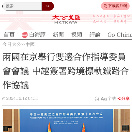
下載客戶端
首頁
白海豚
新聞
視頻
評論
Go Chin
今日大公
中國
>>
兩國在京舉行雙邊合作指導委員
會會議 中越簽署跨境標軌鐵路合
作協議
2024.12.12
04:11
字號
分享