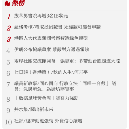
熱榜
1
拔萃男書院再增3名IB狀元
2
嚴格考核/考取拯溺證書 須經認可屬會申請
3
港區人大代表蕪湖考察智造綠色轉型
4
伊朗公布協議草案 禁敵對方通過霍峽
5
兩岸社團交流節開幕 張志軍：多帶動台胞走進大陸
6
七日談（香港篇）/秋的人生\何志平
7
議員新故事/同心同向 行政立法「同唱一台戲」 議
員：急民所急，為街坊辦實事
8
「啟德足球黃金周」號召力強勁
9
井水集/闖出新未來
10
社評/經濟動能強勁 外資信心續增