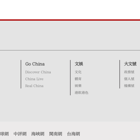
Go China
文娛
大文號
Discover China
文化
政務號
China Live
體育
個人號
Real China
娛樂
機構號
港飲港色
球網
中評網
海峽網
閩南網
台海網