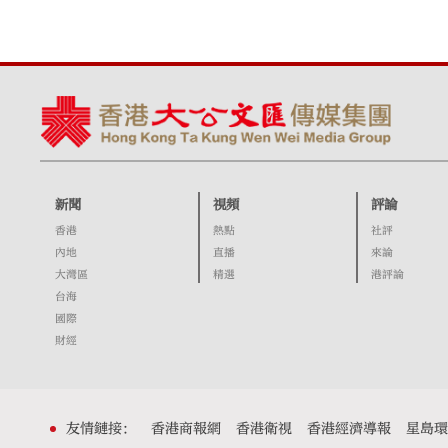
新聞
視頻
評論
香港
熱點
社評
內地
直播
來論
大灣區
精選
港評論
台海
國際
財經
友情鏈接：
香港商報網
香港衛視
香港經濟導報
星島環