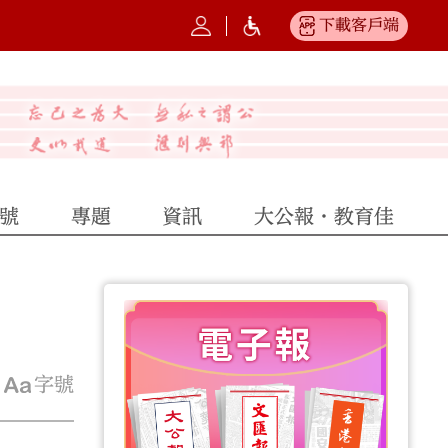
下載客戶端
號
專題
資訊
大公報·教育佳
字號