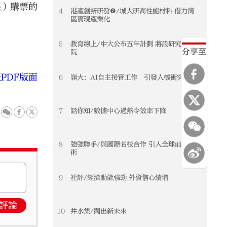
眼）購票的
4
港產創新研發❷/城大研高性能材料 借力灣
區實現產業化
5
教育線上/中大公布五年計劃 將設研究生書
分享至
院
PDF版面
6
嶺大：AI自主接管工作 引發人機衝突
7
話你知/數據中心過熱令效率下降
8
強強聯手/與國際名校合作 引入全球前沿技
術
9
社評/經濟動能強勁 外資信心續增
評論
10
井水集/闖出新未來