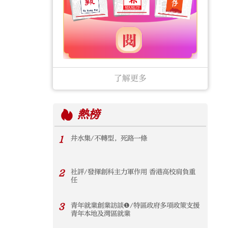
了解更多
熱榜
1
井水集/不轉型，死路一條
2
社評/發揮創科主力軍作用 香港高校肩負重
任
3
青年就業創業訪談❶/特區政府多項政策支援
青年本地及灣區就業