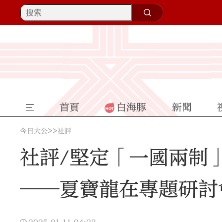
首頁
白海豚
新聞
>>
今日大公
社評
社評/堅定「一國兩制
──夏寶龍在專題研討