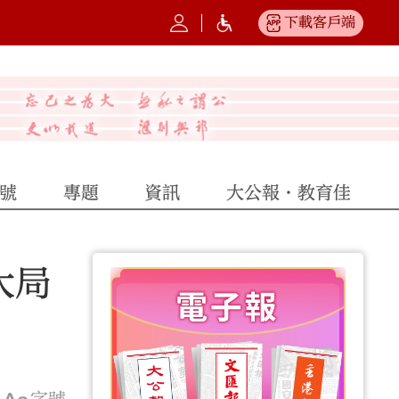
下載客戶端
號
專題
資訊
大公報·教育佳
大局