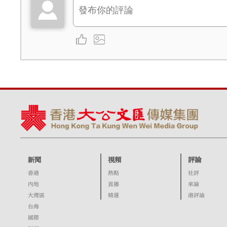
新聞
視頻
評論
香港
熱點
社評
內地
直播
來論
大灣區
精選
港評論
台海
國際