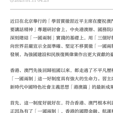
2025.01.11
04:23
近日在北京舉行的「學習貫徹習近平主席在慶祝澳
要講話精神」專題研討會上，中央港澳辦、國務院
深刻總結「一國兩制」實踐的基礎上，用「三個好
向世界莊嚴宣示全面準確、堅定不移貫徹「一國兩
發展，為強國建設和民族復興偉業作出更大貢獻的
香港、澳門先後回歸祖國以來，都走過了不平凡歷
「一國兩制」這一好制度具有強大的生命力。習主
新時代中國特色社會主義思想「港澳篇」的最新成
首先，這一制度好就好在，符合香港、澳門根本利
正因為有了「一國兩制」，香港的國際金融、航運