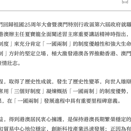
門回歸祖國25周年大會暨澳門特別行政區第六屆政府就
港澳辦主任夏寶龍全面闡述習主席重要講話精神時指出
制度」來充分肯定「一國兩制」的制度優越性和強大生
制」方針的堅定立場，極大激發港澳各界推動香港、澳
大公文匯
豪情壯志。
程，取得了歷史性成就，發生了歷史性變革，向世人雄
席用「三個好制度」凝煉概括「一國兩制」的制度優勢
果，在「一國兩制」發展進程中具有重要里程碑意義。
益，得到港澳居民衷心擁護，是保持港澳長期繁榮穩定
和貿易中心地位穩定，創新科技產業迅速發展；正因為