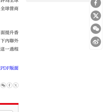
被評為全球
的全球營商
方面提升香
」下內聯外
在這一過程
。
PDF版面