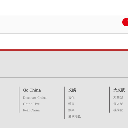
Go China
文娛
大文號
Discover China
文化
政務號
China Live
體育
個人號
Real China
娛樂
機構號
港飲港色