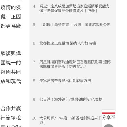
4
調查：逾八成憂加薪超出家庭經濟承受能力
冠疫情的侵
僱主團體促關注外傭借貸及「博炒」
階段；正因
5
「記協」黑箱作業 「改選」鬧劇結果拒公開
候都更為廣
6
北都提速工程量增 港青入行好時機
民族復興偉
祖國統一的
7
周星馳攜劉嘉玲迪麗熱巴香港戲院謝票 遺憾
未能推出粵語版《功夫女足》
與祖國共同
8
美軍高層苦尋退出伊朗戰事方法
開放和現代
9
七日談（海外篇）/華盛頓的假牙\吳捷
、合作共贏
分享至
實行簡單稅
10
大公周評/十年磨一劍 香港創科迎來「好收
成」