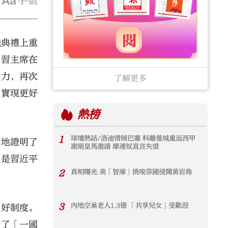
字號
職典禮上重
，習主席在
命力，再次
了解更多
門實現更好
熱榜
1
球壇熱話/洛迪情傾巴塞 料離曼城重返西甲
辯地證明了
謝絕皇馬邀請 摩連奴直言失望
，是習近平
2
真相曝光 美「智庫」挑唆菲國侵闖黃岩島
3
內地空巢老人1.3億 「共享兒女」受歡迎
的好制度。
有了「一國