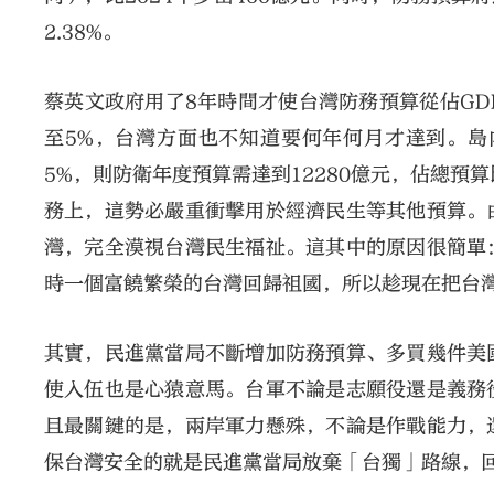
2.38%。
蔡英文政府用了8年時間才使台灣防務預算從佔GDP
至5%，台灣方面也不知道要何年何月才達到。島
5%，則防衛年度預算需達到12280億元，佔總預
務上，這勢必嚴重衝擊用於經濟民生等其他預算。
灣，完全漠視台灣民生福祉。這其中的原因很簡單
時一個富饒繁榮的台灣回歸祖國，所以趁現在把台
其實，民進黨當局不斷增加防務預算、多買幾件美
使入伍也是心猿意馬。台軍不論是志願役還是義務
且最關鍵的是，兩岸軍力懸殊，不論是作戰能力，
保台灣安全的就是民進黨當局放棄「台獨」路線，