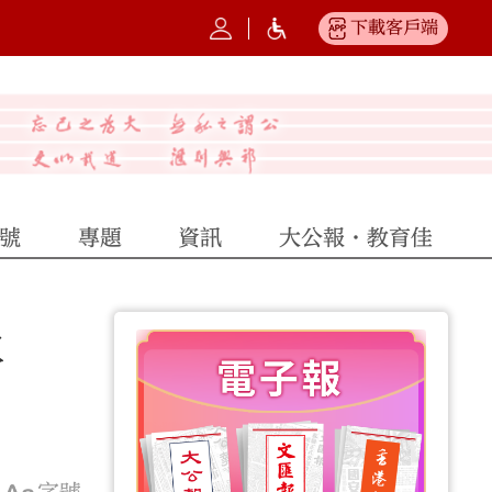
下載客戶端
號
專題
資訊
大公報·教育佳
水