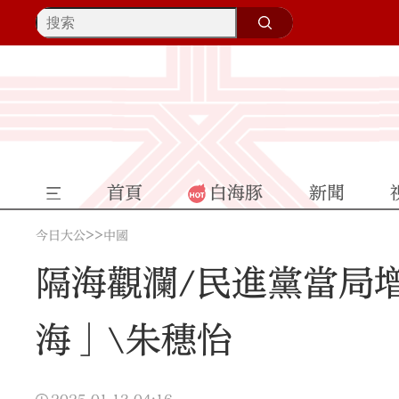
首頁
白海豚
新聞
>>
今日大公
中國
隔海觀瀾/民進黨當局
海」\朱穗怡