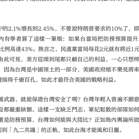
的2.1%增長到2.45%，不要說特朗普要求的10%了，
內有學者算了這樣一筆賬：如果台當局把防務預算提升
算比例高達43%。換言之，民進黨當局每花2元就有將近1
由此可見，美方從頭到尾都只顧自己的利益，一心只想
：因為台灣是中國領土的一部分，美國政府絕不樂見將
灣搞得千瘡百孔，如此才最符合美國的戰略利益。
國武器，就能保證台灣安全了嗎？台灣年輕人普遍不願
役都嚴重缺額。這樣一支缺乏鬥志、軍紀鬆散的部隊如
還是防務預算，台灣如何能與大陸比？正如島內輿論所
回到「九二共識」的正軌，如此台海才能風和日麗。