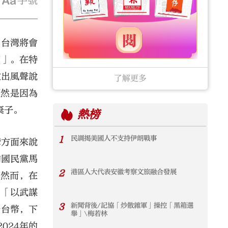
字號
「台灣將會
籲」。在特
放出風聲說
了解更多
顯然是因為
棄子。
熱榜
1
民調揭美國人不支持伊朗戰事
灣方面來說
的國民黨馬
2
港區人大代表安徽考察文旅融合發展
。然而，在
了「以武謀
3
新聞背後/記協「炒散雜軍」操控「黑箱選
新台幣，下
舉」\梅若林
024年的