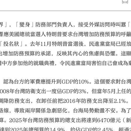
界」，「變身」防務部門負責人，接受外媒訪問時叫囂
響應美國總統當選人特朗普要求台灣增加防務預算的呼
「投名狀」。去年11月特朗普當選後，民進黨當局已經
做出增加防務預算的承諾，反映其內心的焦慮與恐懼。這
大公文匯
請中方參加他的就職典禮，令民進黨當局害怕自己會成為
認為台方的軍費應提升到GDP的10%。這個要求對台
08年台灣防衛支出一度佔GDP的3%，但當年5月上任
降防務支出，在卸任前把2016年防務支出降至2.1%
」路線，導致兩岸關係急劇惡化，台海局勢動盪不安。為
。2025年台灣防務預算的總支出將達到6470億元（
2025年總預算的14.9%，約佔GDP的2.45%，超過2