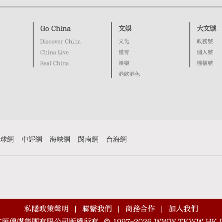
Go China
文娛
大文號
Discover China
文化
政務號
China Live
體育
個人號
Real China
娛樂
機構號
港飲港色
球網
中評網
海峽網
閩南網
台海網
私隱政策聲明
聯繫我們
商務合作
加入我們
文匯傳媒集團有限公司版權所有
©
1997-2026
WWW.TKWW.HK L