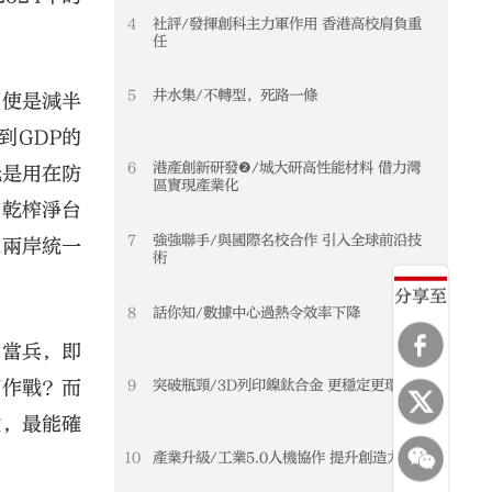
4
社評/發揮創科主力軍作用 香港高校肩負重
任
5
井水集/不轉型，死路一條
即使是減半
到GDP的
6
港產創新研發❷/城大研高性能材料 借力灣
元是用在防
區實現產業化
榨乾榨淨台
7
強強聯手/與國際名校合作 引入全球前沿技
來兩岸統一
術
分享至
8
話你知/數據中心過熱令效率下降
意當兵，即
9
突破瓶頸/3D列印鎳鈦合金 更穩定更環保
何作戰？而
說，最能確
10
產業升級/工業5.0人機協作 提升創造力