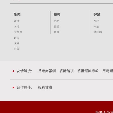
新聞
視頻
評論
香港
熱點
社評
內地
直播
來論
大灣區
精選
港評論
台海
國際
財經
友情鏈接：
香港商報網
香港衛視
香港經濟導報
星島環
合作夥伴：
投資甘肅
香港大公