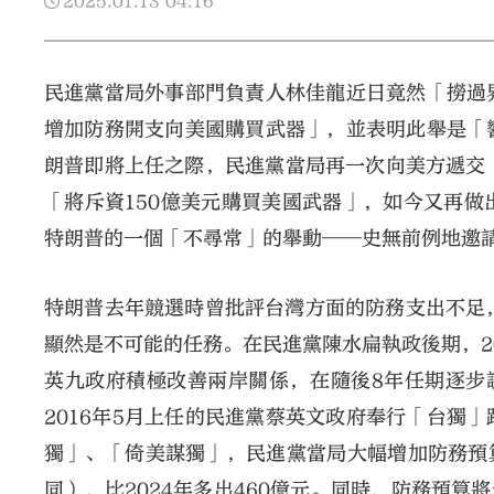
2025.01.13
04:16
民進黨當局外事部門負責人林佳龍近日竟然「撈過
增加防務開支向美國購買武器」，並表明此舉是「
朗普即將上任之際，民進黨當局再一次向美方遞交
「將斥資150億美元購買美國武器」，如今又再
特朗普的一個「不尋常」的舉動──史無前例地邀
特朗普去年競選時曾批評台灣方面的防務支出不足，
顯然是不可能的任務。在民進黨陳水扁執政後期，20
英九政府積極改善兩岸關係，在隨後8年任期逐步調
2016年5月上任的民進黨蔡英文政府奉行「台獨
獨」、「倚美謀獨」，民進黨當局大幅增加防務預算
同），比2024年多出460億元。同時，防務預算將達到