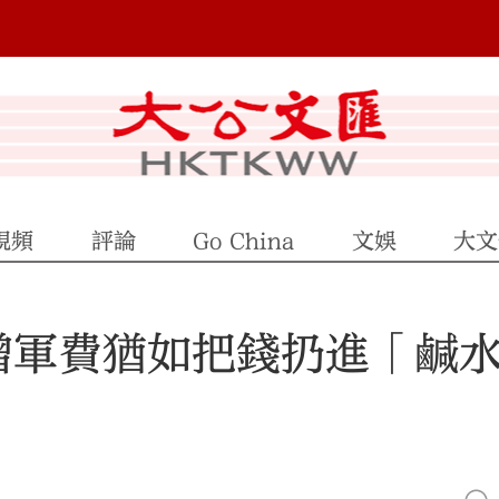
視頻
評論
Go China
文娛
大文
增軍費猶如把錢扔進「鹹