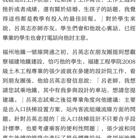
挫折或者成績，還有關於結婚、生孩子的話題，我覺
得這些都是教學有投入的最佳回報。」對於學生來
說，呂英志亦師亦友。學生們會和他說心裏話，已經
畢業的學生也會打電話向他討主意。
福州地鐵一號線開通之初，呂英志在朋友圈提到想觀
察福建地鐵建設，恰巧他的學生、福建工程學院2008
級土木工程專業的張少波就在參建的設計院工作，看
到朋友圈後，他給呂英志發信息說：「呂老師，我想
請您試乘地鐵，其中有我參與設計的車站，想請您提
建議。」呂英志試乘之後從專業角度向他建議：主要
是出入口扶梯設置方案，站內客流組織流線方面的問
題。針對呂英志提的「出入口扶梯設計不只要合乎設
計標準，也要考慮乘客的便利性問題」，張少波和同