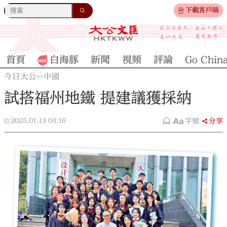
下載客戶端
首頁
白海豚
新聞
視頻
評論
Go Chin
今日大公
中國
>>
試搭福州地鐵 提建議獲採納
2025.01.13
04:16
字號
分享