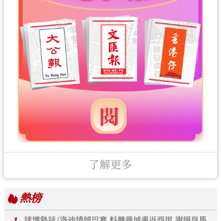
了解更多
熱榜
球壇熱話/洛迪情傾巴塞 料離曼城重返西甲 謝絕皇馬