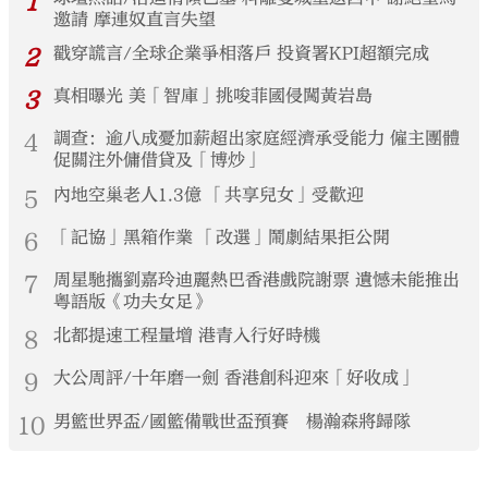
1
邀請 摩連奴直言失望
2
戳穿謊言/全球企業爭相落戶 投資署KPI超額完成
3
真相曝光 美「智庫」挑唆菲國侵闖黃岩島
4
調查：逾八成憂加薪超出家庭經濟承受能力 僱主團體
促關注外傭借貸及「博炒」
5
內地空巢老人1.3億 「共享兒女」受歡迎
6
「記協」黑箱作業 「改選」鬧劇結果拒公開
7
周星馳攜劉嘉玲迪麗熱巴香港戲院謝票 遺憾未能推出
粵語版《功夫女足》
8
北都提速工程量增 港青入行好時機
9
大公周評/十年磨一劍 香港創科迎來「好收成」
10
男籃世界盃/國籃備戰世盃預賽 楊瀚森將歸隊