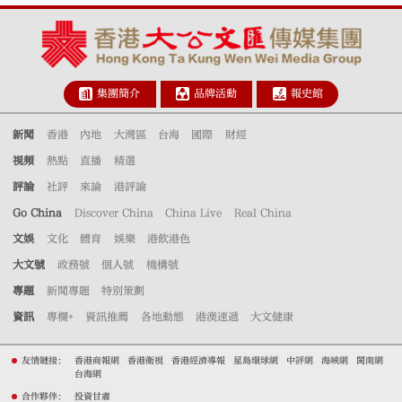
集團簡介
品牌活動
報史館
新聞
香港
內地
大灣區
台海
國際
財經
視頻
熱點
直播
精選
評論
社評
來論
港評論
Go China
Discover China
China Live
Real China
文娛
文化
體育
娛樂
港飲港色
大文號
政務號
個人號
機構號
專題
新聞專題
特別策劃
資訊
專欄+
資訊推薦
各地動態
港澳速遞
大文健康
友情鏈接：
香港商報網
香港衛視
香港經濟導報
星島環球網
中評網
海峽網
閩南網
台海網
合作夥伴：
投資甘肅