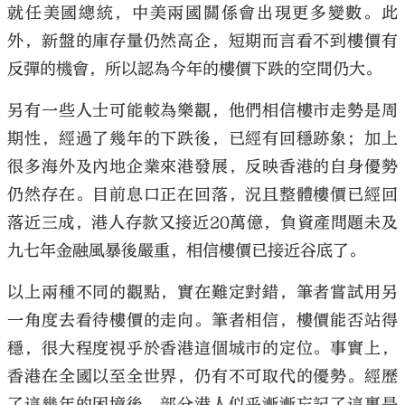
就任美國總統，中美兩國關係會出現更多變數。此
外，新盤的庫存量仍然高企，短期而言看不到樓價有
反彈的機會，所以認為今年的樓價下跌的空間仍大。
另有一些人士可能較為樂觀，他們相信樓市走勢是周
大公文匯
期性，經過了幾年的下跌後，已經有回穩跡象；加上
很多海外及內地企業來港發展，反映香港的自身優勢
仍然存在。目前息口正在回落，況且整體樓價已經回
落近三成，港人存款又接近20萬億，負資產問題未及
九七年金融風暴後嚴重，相信樓價已接近谷底了。
以上兩種不同的觀點，實在難定對錯，筆者嘗試用另
一角度去看待樓價的走向。筆者相信，樓價能否站得
穩，很大程度視乎於香港這個城市的定位。事實上，
香港在全國以至全世界，仍有不可取代的優勢。經歷
了這幾年的困境後，部分港人似乎漸漸忘記了這裏是