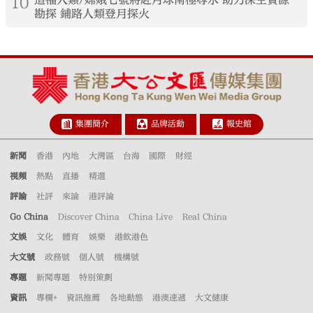
10
勘探 鋪路人類登月探火
集團簡介
品牌活動
報史館
新聞
香港
內地
大灣區
台海
國際
財經
視頻
熱點
直播
精選
評論
社評
來論
港評論
Go China
Discover China
China Live
Real China
文娛
文化
體育
娛樂
港飲港色
大文號
政務號
個人號
機構號
專題
新聞專題
特別策劃
資訊
專欄+
資訊推薦
各地動態
港澳速遞
大文健康