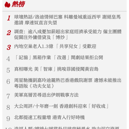
熱榜
1
球壇熱話/洛迪情傾巴塞 料離曼城重返西甲 謝絕皇馬
邀請 摩連奴直言失望
2
調查：逾八成憂加薪超出家庭經濟承受能力 僱主團體
促關注外傭借貸及「博炒」
3
內地空巢老人1.3億 「共享兒女」受歡迎
4
「記協」黑箱作業 「改選」鬧劇結果拒公開
5
真相曝光 美「智庫」挑唆菲國侵闖黃岩島
6
周星馳攜劉嘉玲迪麗熱巴香港戲院謝票 遺憾未能推出
粵語版《功夫女足》
7
美軍高層苦尋退出伊朗戰事方法
8
大公周評/十年磨一劍 香港創科迎來「好收成」
9
北都提速工程量增 港青入行好時機
造福人類/嫦娥七號將赴月球南極尋水 助力深空資源