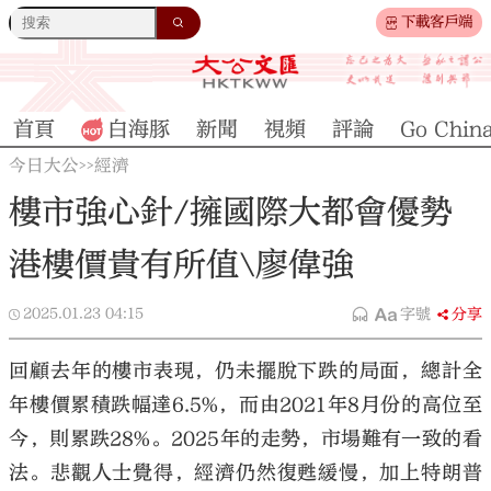
下載客戶端
首頁
白海豚
新聞
視頻
評論
Go Chin
今日大公
經濟
>>
樓市強心針/擁國際大都會優勢
港樓價貴有所值\廖偉強
2025.01.23
04:15
字號
分享
回顧去年的樓市表現，仍未擺脫下跌的局面，總計全
年樓價累積跌幅達6.5%，而由2021年8月份的高位至
今，則累跌28%。2025年的走勢，市場難有一致的看
法。悲觀人士覺得，經濟仍然復甦緩慢，加上特朗普