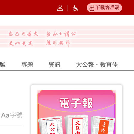
下載客戶端
號
專題
資訊
大公報·教育佳
字號