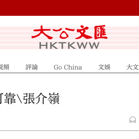
視頻
評論
Go China
文娛
大文
可靠\張介嶺