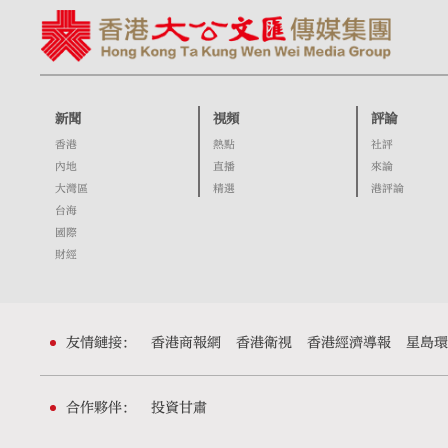
新聞
視頻
評論
香港
熱點
社評
內地
直播
來論
大灣區
精選
港評論
台海
國際
財經
友情鏈接：
香港商報網
香港衛視
香港經濟導報
星島環
合作夥伴：
投資甘肅