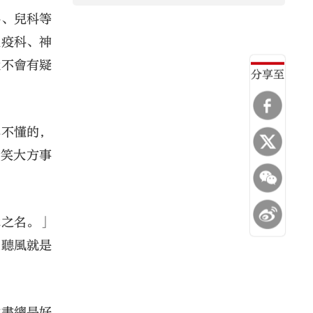
科、兒科等
免疫科、神
就不會有疑
分享至
與不懂的，
貽笑大方事
木之名。」
能聽風就是
點書總是好