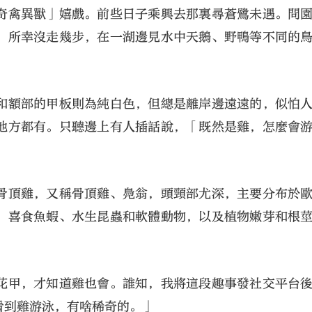
奇禽異獸」嬉戲。前些日子乘興去那裏尋蒼鷺未遇。問
。所幸沒走幾步，在一湖邊見水中天鵝、野鴨等不同的
和額部的甲板則為純白色，但總是離岸邊遠遠的，似怕
地方都有。只聽邊上有人插話說，「既然是雞，怎麼會
大公文匯
骨頂雞，又稱骨頂雞、鳧翁，頭頸部尤深，主要分布於
，喜食魚蝦、水生昆蟲和軟體動物，以及植物嫩芽和根
花甲，才知道雞也會。誰知，我將這段趣事發社交平台
看到雞游泳，有啥稀奇的。」