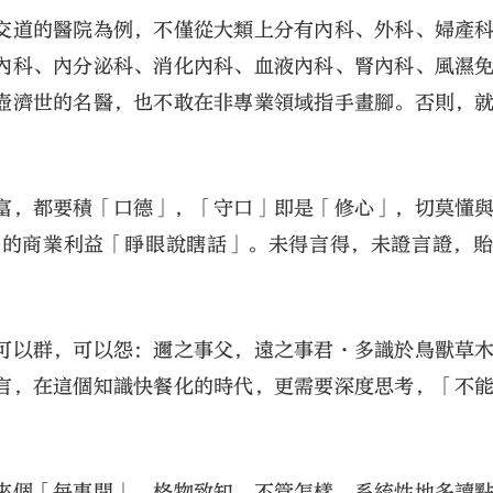
交道的醫院為例，不僅從大類上分有內科、外科、婦產
內科、內分泌科、消化內科、血液內科、腎內科、風濕
壺濟世的名醫，也不敢在非專業領域指手畫腳。否則，
富，都要積「口德」，「守口」即是「修心」，切莫懂
團的商業利益「睜眼說瞎話」。未得言得，未證言證，
可以群，可以怨：邇之事父，遠之事君·多識於鳥獸草
言，在這個知識快餐化的時代，更需要深度思考，「不
來個「每事問」，格物致知。不管怎樣，系統性地多讀