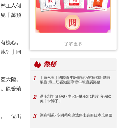
園林工人何
鳥兒「萬類
人有機心。
了解更多
游泳？」同
熱榜
1
「黃永玉」國際青年版畫藝術家扶持計劃成
歐亞大陸、
果豐 第二屆香港國際青年版畫展揭幕
莖。除繁殖
2
港產創新研發❶/中大研量產3D芯片 突破歐
美「卡脖子」
3
調查報道/多間藥房違法售未註冊日本止痛藥
後，一位出