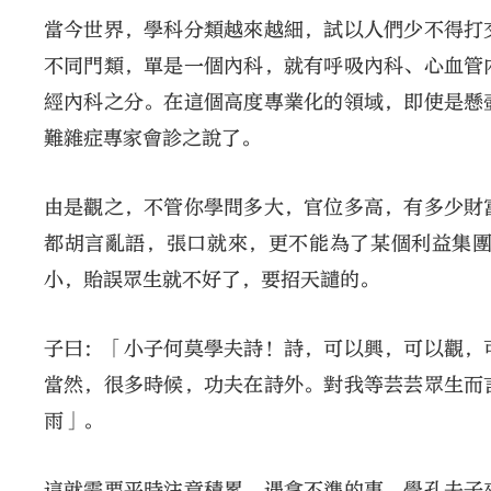
當今世界，學科分類越來越細，試以人們少不得打
不同門類，單是一個內科，就有呼吸內科、心血管
經內科之分。在這個高度專業化的領域，即使是懸
難雜症專家會診之說了。
由是觀之，不管你學問多大，官位多高，有多少財
都胡言亂語，張口就來，更不能為了某個利益集
小，貽誤眾生就不好了，要招天譴的。
子曰：「小子何莫學夫詩！詩，可以興，可以觀，
當然，很多時候，功夫在詩外。對我等芸芸眾生而
雨」。
這就需要平時注意積累。遇拿不準的事，學孔夫子