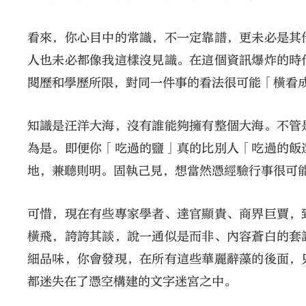
看來，你心目中的常識，不一定靠譜，更未必是其
人也未必都像我這樣沒見識。在這個資訊爆炸的時
閱歷和學歷所限，對同一件事的看法很可能「橫看
知識是汪洋大海，沒有誰能夠擁有整個大海。不管
為是。即便你「吃過的鹽」真的比別人「吃過的飯
地，兼聽則明。固執己見，想當然憑經驗行事很可
可惜，現在有些專家學者、達官顯貴、商界巨賈，
橫飛，誇誇其談，說一通似是而非、內容蒼白的套
細品味，你會發現，在所有這些華麗辭藻的後面，
都迷失在了憑空構建的文字迷宮之中。