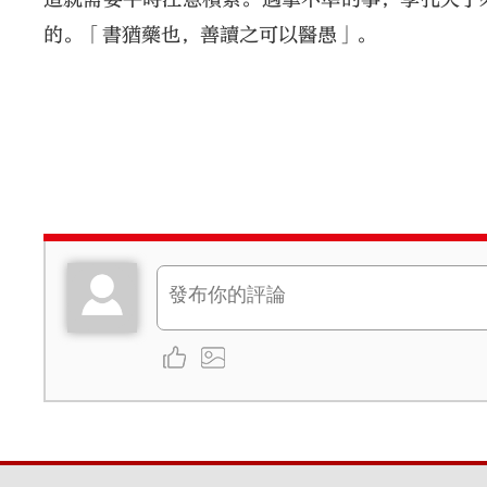
的。「書猶藥也，善讀之可以醫愚」。