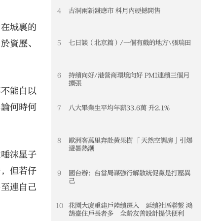
4
古洞兩新盤應市 料月內硬撼開售
活在城裏的
囿於資歷、
5
七日談（北京篇）/一個有戲的地方\張瑞田
6
持續向好/港營商環境向好 PMI連續三個月
擴張
都不能自以
無論何時何
7
八大畢業生平均年薪33.6萬 升2.1%
8
歐洲客萬里奔赴黃果樹 「天然空調房」引爆
避暑熱潮
敢唾沫星子
騰，但若仔
9
國台辦：台當局謀強行解散統促黨是打壓異
己
甚至連自己
10
花園大廈重建戶陸續遷入 延續社區聯繫 鴻
鵠臺住戶長者多 全齡友善設計提供便利