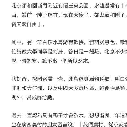
北京頤和園西門附近有個玉東公園，水塘邊常有「
由，說前一陣子還有，現在天冷了，都去頤和園了
霜天競自由」。
其中，有一群白頂水鳥游得歡快，體羽灰黑色，喙
忙請教大學同學是何鳥，答曰是一種雞，北京不少
學一時語塞，說不出一個所以然來。
我好奇，按圖索驥一查，此鳥還真屬雞科類，叫白
非洲和大洋洲，以及中國大多數地區，雜食性鳥類
期外，常成群活動。
過去一直認為只有鴨子才會游水，想想慚愧，年過
生在廣西農村的朋友留言說：「我們農村，從小就