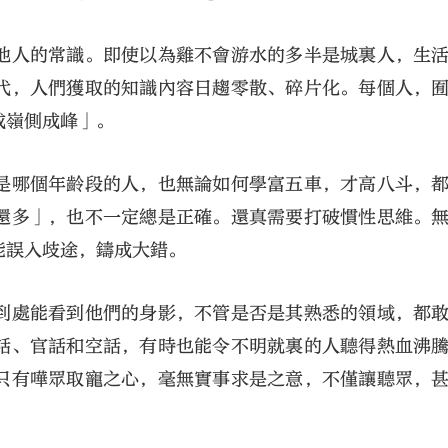
他人的常識。即使以為雞不會游水的多半是城裏人，生
代，人們獲取的知識內容日趨零散、碎片化。每個人，
成嶺側成峰」。
是哪個年齡段的人，也無論如何學富五車，才高八斗，
還多」，也不一定總是正確。還真需要打破慣性思維。
能誤入歧途，鑄成大錯。
到處能看到他們的身影，不管是否是其熟悉的領域，都
話、官話和空話，有時也能令不明就裏的人聽得熱血沸
只有嘩眾取寵之心，毫無實事求是之意，不僅讓聽眾，