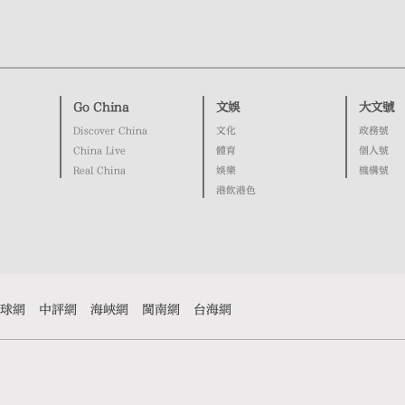
Go China
文娛
大文號
Discover China
文化
政務號
China Live
體育
個人號
Real China
娛樂
機構號
港飲港色
球網
中評網
海峽網
閩南網
台海網