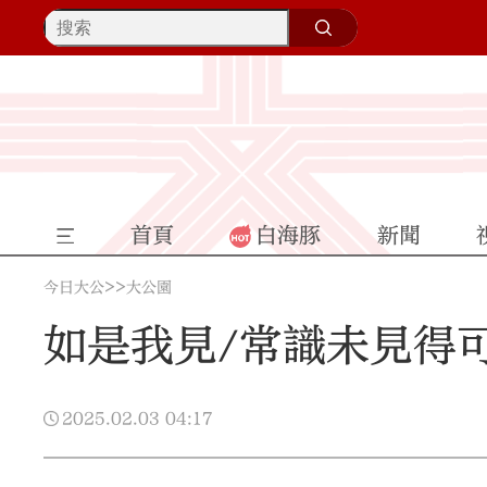
首頁
白海豚
新聞
>>
今日大公
大公園
如是我見/常識未見得
2025.02.03
04:17