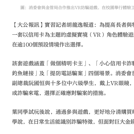
圖：消委會與金管局合作推出VR防騙遊戲，在校園舉行體驗工
【大公報訊】實習記者胡龍逸報道：為提高長者與
一套以信用卡為主題的虛擬實境（VR）角色體驗
在逾100個預設情境作出選擇。
該套遊戲涵蓋「做個精明卡主」、「小心信用卡詐
釣魚鏈接」及「提防電話騙案」四個場景。消委會
副總裁阮國恒與十多位中六級學生，戴上VR眼鏡
或詐騙來電，選擇正確應對騙案的措施。
葉同學試玩後說，通過參與遊戲，更好地分清購買
學說，在日常生活能識別詐騙特徵，但面對巨大金