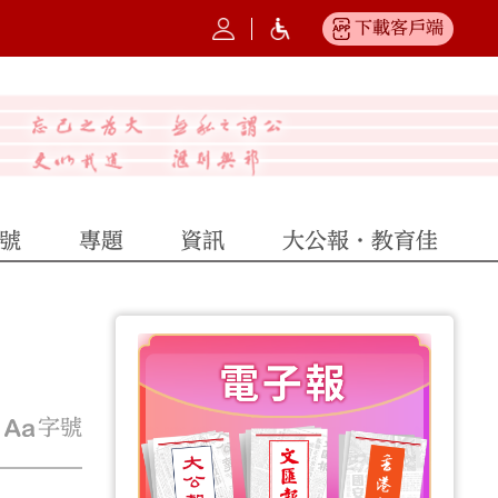
下載客戶端
號
專題
資訊
大公報·教育佳
字號