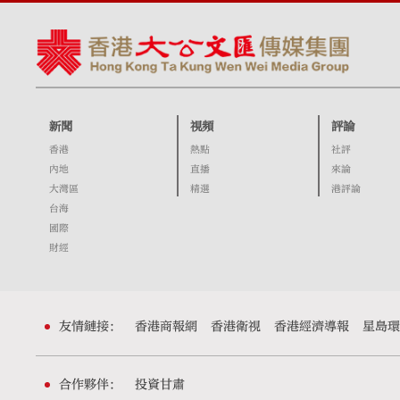
新聞
視頻
評論
香港
熱點
社評
內地
直播
來論
大灣區
精選
港評論
台海
國際
財經
友情鏈接：
香港商報網
香港衛視
香港經濟導報
星島環
合作夥伴：
投資甘肅