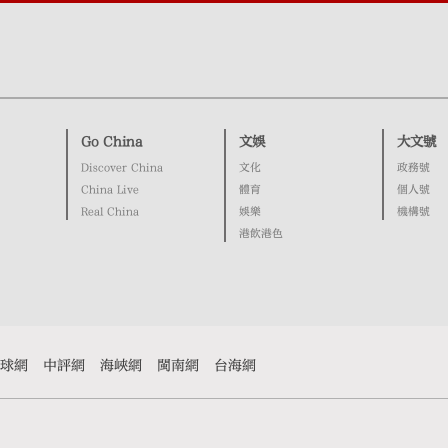
Go China
文娛
大文號
Discover China
文化
政務號
China Live
體育
個人號
Real China
娛樂
機構號
港飲港色
球網
中評網
海峽網
閩南網
台海網