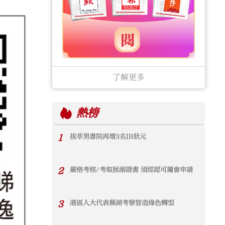
了解更多
熱榜
1
拔萃男書院再增3名IB狀元
2
嚴格考核/考取拯溺證書 須經認可屬會申請
3
港區人大代表蕪湖考察智造綠色轉型