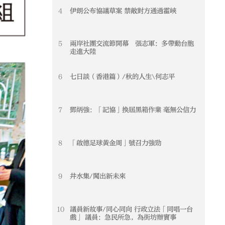
4
伊朗公布協議草案 禁敵對方通過霍峽
5
兩岸社團交流節開幕 張志軍：多帶動台胞
走進大陸
6
七日談（香港篇）/秋的人生\何志平
7
鄧炳強：「記協」換屆黑箱作業 毫無公信力
8
「啟德足球黃金周」號召力強勁
9
井水集/闖出新未來
10
議員新故事/同心同向 行政立法「同唱一台
戲」 議員：急民所急，為街坊辦實事