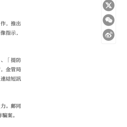
合作，推出
圖像指示，
」、「提防
坊，金管局
魚連結短訊
能力。鄺同
詐騙案。