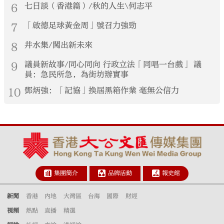
6
七日談（香港篇）/秋的人生\何志平
7
「啟德足球黃金周」號召力強勁
8
井水集/闖出新未來
9
議員新故事/同心同向 行政立法「同唱一台戲」 議
員：急民所急，為街坊辦實事
10
鄧炳強：「記協」換屆黑箱作業 毫無公信力
集團簡介
品牌活動
報史館
新聞
香港
內地
大灣區
台海
國際
財經
視頻
熱點
直播
精選