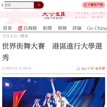
下載客戶端
首頁
白海豚
新聞
視頻
評論
Go Chin
今日大公
體育
>>
世界街舞大賽 港區進行大學選
秀
2025.04.15
04:14
字號
分享