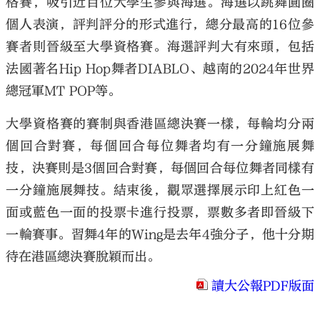
格賽，吸引近百位大學生參與海選。海選以跳舞圓圈
個人表演，評判評分的形式進行，總分最高的16位參
賽者則晉級至大學資格賽。海選評判大有來頭，包括
法國著名Hip Hop舞者DIABLO、越南的2024年世界
總冠軍MT POP等。
大學資格賽的賽制與香港區總決賽一樣，每輪均分兩
個回合對賽，每個回合每位舞者均有一分鐘施展舞
技，決賽則是3個回合對賽，每個回合每位舞者同樣有
一分鐘施展舞技。結束後，觀眾選擇展示印上紅色一
面或藍色一面的投票卡進行投票，票數多者即晉級下
一輪賽事。習舞4年的Wing是去年4強分子，他十分期
待在港區總決賽脫穎而出。
讀大公報PDF版面