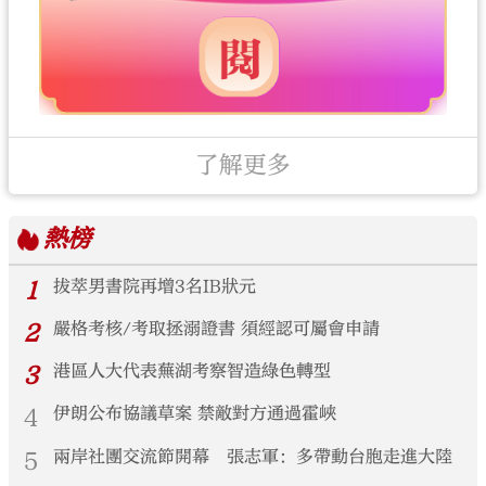
了解更多
熱榜
1
拔萃男書院再增3名IB狀元
2
嚴格考核/考取拯溺證書 須經認可屬會申請
3
港區人大代表蕪湖考察智造綠色轉型
4
伊朗公布協議草案 禁敵對方通過霍峽
5
兩岸社團交流節開幕 張志軍：多帶動台胞走進大陸