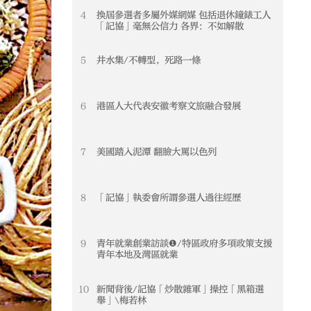
4
換屆參選者多屬外媒網媒 包括退休鐘錶工人
「記協」毫無公信力 各界：不如解散
5
井水集/不轉型，死路一條
6
港區人大代表安徽考察文旅融合發展
7
美國踏入泥潭 翻臉大罵以色列
8
「記協」執委會所謂參選人過往經歷
9
青年就業創業訪談❶/特區政府多項政策支援
青年本地及灣區就業
10
新聞背後/記協「炒散雜軍」操控「黑箱選
舉」\梅若林