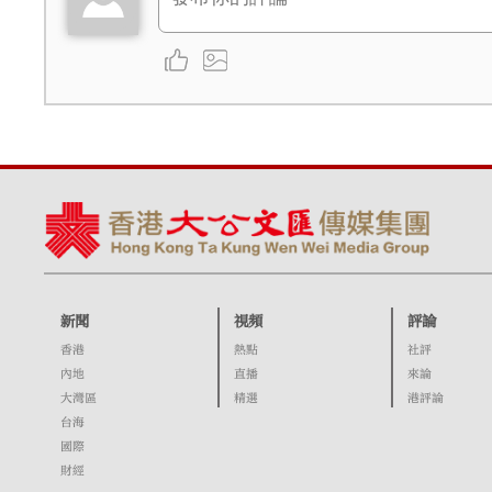
新聞
視頻
評論
香港
熱點
社評
內地
直播
來論
大灣區
精選
港評論
台海
國際
財經