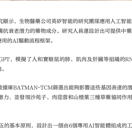
究顯示，生物醫藥公司英矽智能的研究團隊應用人工智能
備抗衰老潛力的藥物成分。研究人員還設計出可提供中藥
用的AI驅動流程框架。
us3GPT，模擬了人和實驗鼠的肺、肌肉及肝臟等組織的R
表。
據庫BATMAN-TCM篩選出能夠影響這些基因表達的
潛力，並發現沙苑子、肉蓯蓉和山楂葉三種草藥協同作
伍的基本原則，設計出一個由6個專用AI智能體組成的