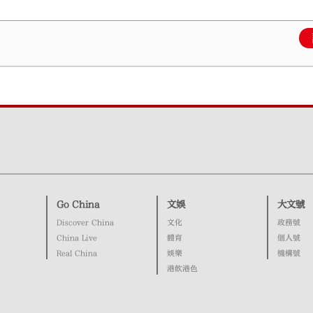
Go China
文娛
大文號
Discover China
文化
政務號
China Live
體育
個人號
Real China
娛樂
機構號
港飲港色