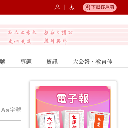
下載客戶端
號
專題
資訊
大公報·教育佳
字號