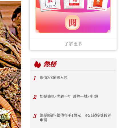
了解更多
熱榜
1
銀債2026懶人包
2
如是我見/忠義千年 誠善一城\李 輝
3
銀髮經濟/銀債每手1萬元 8‧21起接受長者
申請