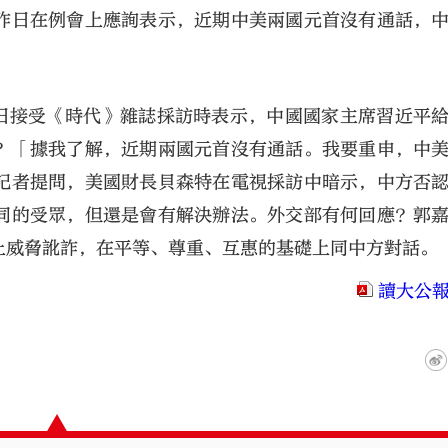
昨日在例會上應詢表示，近期中美兩國元首沒有通話，
2日接受《時代》雜誌採訪時表示，中國國家主席習近平
？「據我了解，近期兩國元首沒有通話。我要重申，中
記者提問，美國財長貝森特在電視採訪中暗示，中方否
大公文匯
同的受眾，但還是會有解決辦法。外交部有何回應？郭
止威脅訛詐，在平等、尊重、互惠的基礎上同中方對話。
讀大公報