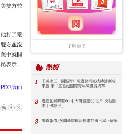
中美雙方並
給他打了電
美雙方並沒
了解更多
認美中就關
嘉昆表示，
熱榜
1
「黃永玉」國際青年版畫藝術家扶持計劃成
果豐 第二屆香港國際青年版畫展揭幕
PDF版面
2
港產創新研發❶/中大研量產3D芯片 突破歐
美「卡脖子」
3
調查報道/多間藥房違法售未註冊日本止痛藥