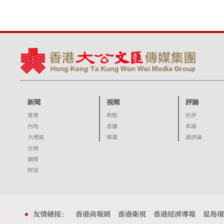
新聞
視頻
評論
香港
熱點
社評
內地
直播
來論
大灣區
精選
港評論
台海
國際
財經
友情鏈接：
香港商報網
香港衛視
香港經濟導報
星島環