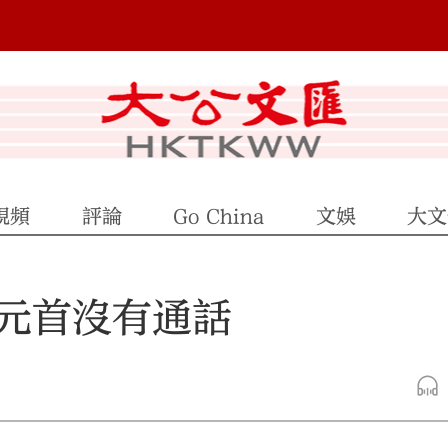
視頻
評論
Go China
文娛
大文
元首沒有通話