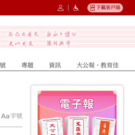
下載客戶端
號
專題
資訊
大公報·教育佳
字號