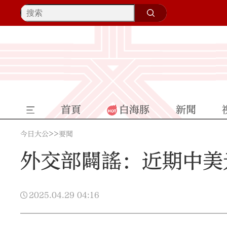
首頁
白海豚
新聞
>>
今日大公
要聞
外交部闢謠：近期中美
2025.04.29
04:16