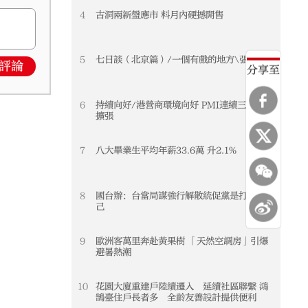
4
古洞兩新盤應市 料月內硬撼開售
5
七日談（北京篇）/一個有戲的地方\張瑞田
評論
分享至
6
持續向好/港營商環境向好 PMI連續三個月
擴張
7
八大畢業生平均年薪33.6萬 升2.1%
8
國台辦：台當局謀強行解散統促黨是打壓異
己
9
歐洲客萬里奔赴黃果樹 「天然空調房」引爆
避暑熱潮
10
花園大廈重建戶陸續遷入 延續社區聯繫 鴻
鵠臺住戶長者多 全齡友善設計提供便利