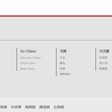
Go China
文娛
大文號
Discover China
文化
政務號
China Live
體育
個人號
Real China
娛樂
機構號
港飲港色
球網
中評網
海峽網
閩南網
台海網