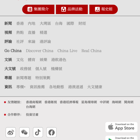
集團簡介
品牌活動
報史館
新聞
香港
內地
大灣區
台海
國際
財經
視頻
熱點
直播
精選
評論
社評
來論
港評論
Go China
Discover China
China Live
Real China
文娛
文化
體育
娛樂
港飲港色
大文號
政務號
個人號
機構號
專題
新聞專題
特別策劃
資訊
專欄+
資訊推薦
各地動態
港澳速遞
大文健康
友情鏈接：
香港商報網
香港衛視
香港經濟導報
星島環球網
中評網
海峽網
閩南網
台海網
合作夥伴：
投資甘肅