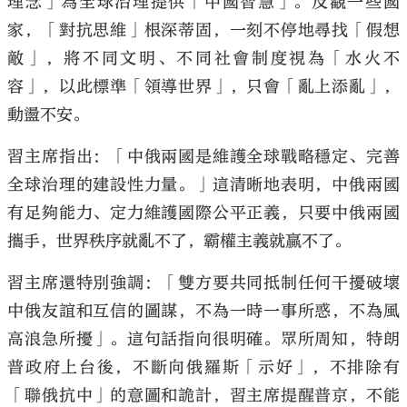
理念」為全球治理提供「中國智慧」。反觀一些國
家，「對抗思維」根深蒂固，一刻不停地尋找「假想
敵」，將不同文明、不同社會制度視為「水火不
容」，以此標準「領導世界」，只會「亂上添亂」，
動盪不安。
習主席指出：「中俄兩國是維護全球戰略穩定、完善
全球治理的建設性力量。」這清晰地表明，中俄兩國
有足夠能力、定力維護國際公平正義，只要中俄兩國
攜手，世界秩序就亂不了，霸權主義就贏不了。
習主席還特別強調：「雙方要共同抵制任何干擾破壞
中俄友誼和互信的圖謀，不為一時一事所惑，不為風
高浪急所擾」。這句話指向很明確。眾所周知，特朗
普政府上台後，不斷向俄羅斯「示好」，不排除有
「聯俄抗中」的意圖和詭計，習主席提醒普京，不能