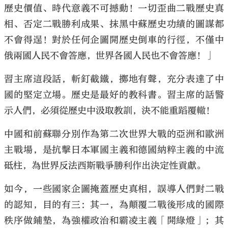
歷史價值、時代意義不可撼動！一切歪曲二戰歷史真
相、否定二戰勝利成果、抹黑中蘇歷史功績的圖謀都
不會得逞！對於任何企圖開歷史倒車的行徑，不僅中
俄兩國人民不會答應，世界各國人民也不會答應！」
習主席這段話，斬釘截鐵，擲地有聲，充分表達了中
國的堅定立場。歷史是最好的教科書。習主席的話警
示人們，必須從歷史中汲取教訓，決不能重蹈覆轍！
中國和前蘇聯分別作為第二次世界大戰的亞洲和歐洲
主戰場，是抗擊日本軍國主義和德國納粹主義的中流
砥柱，為世界反法西斯戰爭勝利作出決定性貢獻。
如今，一些國家企圖掩蓋歷史真相，誤導人們對二戰
的認知，目的有三：其一，為顛覆二戰後形成的國際
秩序做鋪墊，為強權政治和霸凌主義「開綠燈」；其