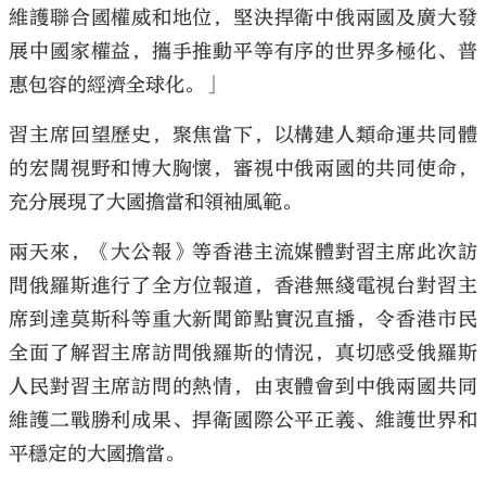
維護聯合國權威和地位，堅決捍衛中俄兩國及廣大發
展中國家權益，攜手推動平等有序的世界多極化、普
惠包容的經濟全球化。」
習主席回望歷史，聚焦當下，以構建人類命運共同體
的宏闊視野和博大胸懷，審視中俄兩國的共同使命，
充分展現了大國擔當和領袖風範。
兩天來，《大公報》等香港主流媒體對習主席此次訪
問俄羅斯進行了全方位報道，香港無綫電視台對習主
席到達莫斯科等重大新聞節點實況直播，令香港市民
全面了解習主席訪問俄羅斯的情況，真切感受俄羅斯
人民對習主席訪問的熱情，由衷體會到中俄兩國共同
維護二戰勝利成果、捍衛國際公平正義、維護世界和
平穩定的大國擔當。