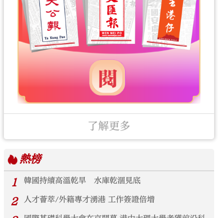
了解更多
熱榜
1
韓國持續高溫乾旱 水庫乾涸見底
2
人才薈萃/外籍專才湧港 工作簽證倍增