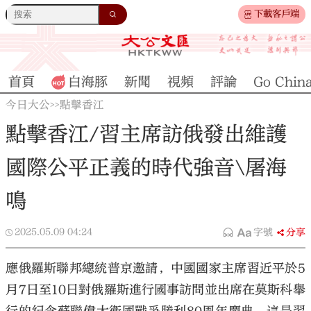
下載客戶端
首頁
白海豚
新聞
視頻
評論
Go Chin
今日大公
點擊香江
>>
點擊香江/習主席訪俄發出維護
國際公平正義的時代強音\屠海
鳴
2025.05.09
04:24
字號
分享
應俄羅斯聯邦總統普京邀請，中國國家主席習近平於5
月7日至10日對俄羅斯進行國事訪問並出席在莫斯科舉