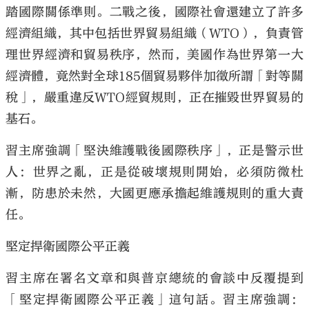
踏國際關係準則。二戰之後，國際社會還建立了許多
經濟組織，其中包括世界貿易組織（WTO），負責管
理世界經濟和貿易秩序，然而，美國作為世界第一大
經濟體，竟然對全球185個貿易夥伴加徵所謂「對等關
稅」，嚴重違反WTO經貿規則，正在摧毀世界貿易的
基石。
習主席強調「堅決維護戰後國際秩序」，正是警示世
人：世界之亂，正是從破壞規則開始，必須防微杜
漸，防患於未然，大國更應承擔起維護規則的重大責
任。
堅定捍衛國際公平正義
習主席在署名文章和與普京總統的會談中反覆提到
「堅定捍衛國際公平正義」這句話。習主席強調：