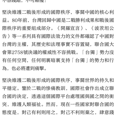
不容踐踏，不可顛覆！
堅決維護二戰後形成的國際秩序，事關中國的核心利
益。80年前，台灣回歸中國是二戰勝利成果和戰後國
際秩序的重要組成部分。《開羅宣言》、《波茨坦公
告》等一系列具有國際法效力的文件都確認了中國對
台灣的主權，其歷史和法理事實不容置疑，聯合國大
會第2758號決議的權威性不容挑戰。「台獨」勢力沒
有任何空間，任何明裏暗裏支持「台獨」的勢力和行
為，也必將遭到痛擊。
堅決維護二戰後形成的國際秩序，事關世界的持久和
平穩定。鑒於二戰的慘痛教訓，國際社會作出成立聯
合國的決定，透過這個國際平台處理國與國之間的衝
突，維護人類福祉。然而，現在一些國家對聯合國的
態度是，對己有利則用之，對己不利則棄之，肆意踐