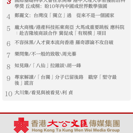
3
國際基礎科學大會在京開幕 港中大理大學者獲前沿科
學獎 丘成桐：盼10年內中國成世界數學強國
4
鄭麗文：台灣沒「獨立」過 從來不是一個國家
5
龐大商機/港產科技拓東南亞 大馬成重要跳板 應科院
︰赴吉隆坡商談合作 冀促成「有規模」項目
6
不容抹黑/人才資本流向香港 羅奇謬論不攻自破
7
樂問集/不一般的致敬\周光蓁
8
知見錄/「八仙」拉雜談\胡一峰
9
專家解讀/「台獨」分子已留後路 戳穿「堅守最
後」謊言
10
大川集/看見與被看見\利 貞