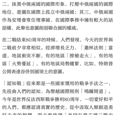
二，抹黑中俄兩國的國際形象，打壓中俄兩國的國際
地位，意圖在國際上孤立中俄兩國；其三，中俄兩國
作為安理會常任理事國，在國際事務中擁有較大的話
語權，此舉也意圖削弱聯合國的權威。
在二戰結束80周年的時候，人們發現，今天的世界與
二戰前夕非常相似。經濟增長乏力，「叢林法則」當
道，地區衝突不斷，有的地區「擦槍走火」，有的地
區「火勢蔓延」，有的地區局勢趨緊，比如，特朗普
公開表達吞併別國領土的意圖。
「認知戰」從來都是一些國家慣用的戰爭手法之一，
先扭曲人們的認知，為僭越國際規則「鳴鑼開道」。
今年是世界反法西斯戰爭勝利80周年，一切愛好和平
的人們，都應認清真實的歷史，從中汲取人類創造美