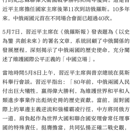
行的紀念蘇聯偉大衛國戰爭勝利80周年慶典。這是習
近平主席擔任國家主席後第11次到訪俄羅斯。10多年
來，中俄兩國元首在不同場合會面已超過40次。
5月7日，習近平主席在《俄羅斯報》發表題為《以史
大公文匯
為鑒 共創未來》的署名文章，系統回顧了中俄關係的
發展歷程，深刻揭示了中俄兩國的歷史使命，充分闡
述了維護國際公平正義的「中國立場」。
當地時間5月8日上午，習近平主席與普京總統在莫斯
科舉行會談。習近平指出：「80年前，中俄兩國人民
付出巨大犧牲，贏得偉大勝利，為維護世界和平和人
類進步事業作出彪炳史冊的歷史貢獻。當前，面對國
際上的單邊主義逆流和強權霸凌行徑，中方將同俄方
一道，肩負起作為世界大國和聯合國安理會常任理事
國的特殊責任，挺膺擔當，共同弘揚正確二戰史觀，