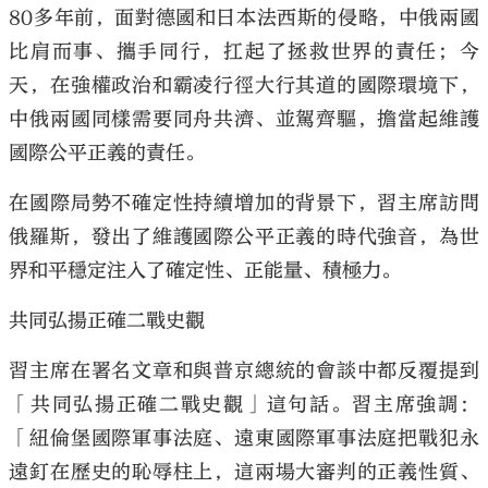
80多年前，面對德國和日本法西斯的侵略，中俄兩國
比肩而事、攜手同行，扛起了拯救世界的責任；今
天，在強權政治和霸凌行徑大行其道的國際環境下，
中俄兩國同樣需要同舟共濟、並駕齊驅，擔當起維護
國際公平正義的責任。
在國際局勢不確定性持續增加的背景下，習主席訪問
俄羅斯，發出了維護國際公平正義的時代強音，為世
界和平穩定注入了確定性、正能量、積極力。
共同弘揚正確二戰史觀
習主席在署名文章和與普京總統的會談中都反覆提到
「共同弘揚正確二戰史觀」這句話。習主席強調：
「紐倫堡國際軍事法庭、遠東國際軍事法庭把戰犯永
遠釘在歷史的恥辱柱上，這兩場大審判的正義性質、