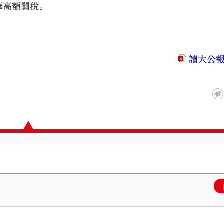
華高額關稅。
讀大公報