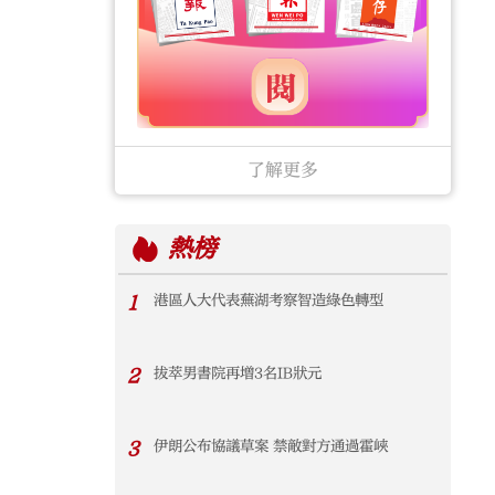
了解更多
熱榜
1
港區人大代表蕪湖考察智造綠色轉型
2
拔萃男書院再增3名IB狀元
3
伊朗公布協議草案 禁敵對方通過霍峽