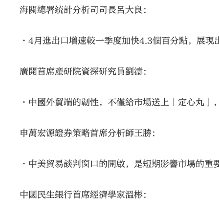
海關總署統計分析司司長呂大良：
•4月進出口增速較一季度加快4.3個百分點，展現
廣開首席產研院資深研究員劉濤：
•中國外貿端的韌性，不僅給市場送上「定心丸」
申萬宏源證券策略首席分析師王勝：
•中美貿易談判窗口的開啟，是短期影響市場的重
中國民生銀行首席經濟學家溫彬：