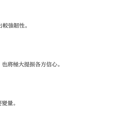
出較強韌性。
，也將極大提振各方信心。
大公文匯
要變量。