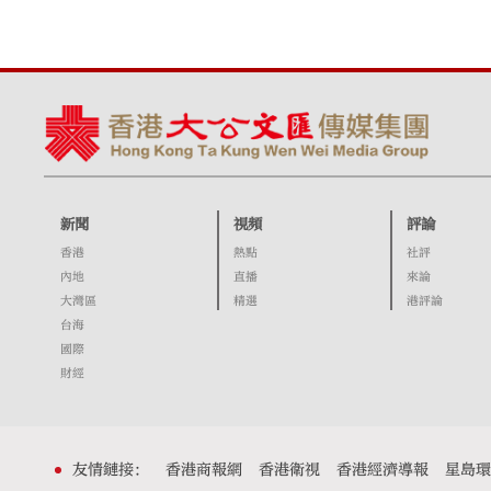
新聞
視頻
評論
香港
熱點
社評
內地
直播
來論
大灣區
精選
港評論
台海
國際
財經
友情鏈接：
香港商報網
香港衛視
香港經濟導報
星島環