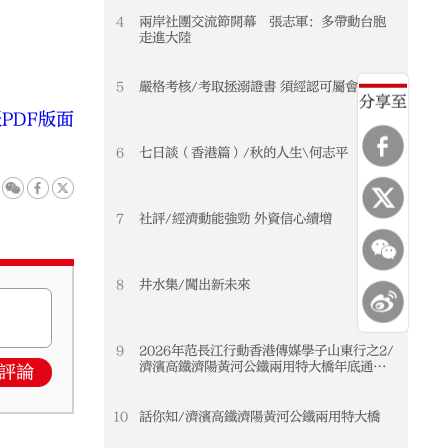
4
兩岸社團交流節開幕 張志軍：多帶動台胞
走進大陸
5
嚴格考核/考取拯溺證書 須經認可屬會申請
分享至
PDF版面
6
七日談（香港篇）/秋的人生\何志平
7
社評/經濟動能強勁 外資信心續增
8
井水集/闖出新未來
9
2026年范長江行動香港傳媒學子山東行之2/
濟濱高鐵濟陽黃河公鐵兩用特大橋年底通車
評論
黃河天塹變通途 港生見證大國基建實力
10
話你知/濟濱高鐵濟陽黃河公鐵兩用特大橋