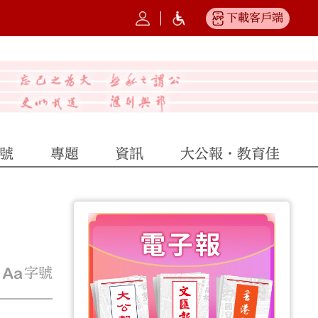
下載客戶端
號
專題
資訊
大公報·教育佳
字號