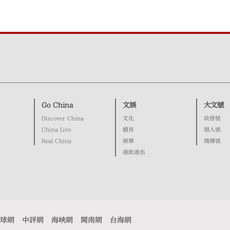
Go China
文娛
大文號
Discover China
文化
政務號
China Live
體育
個人號
Real China
娛樂
機構號
港飲港色
球網
中評網
海峽網
閩南網
台海網