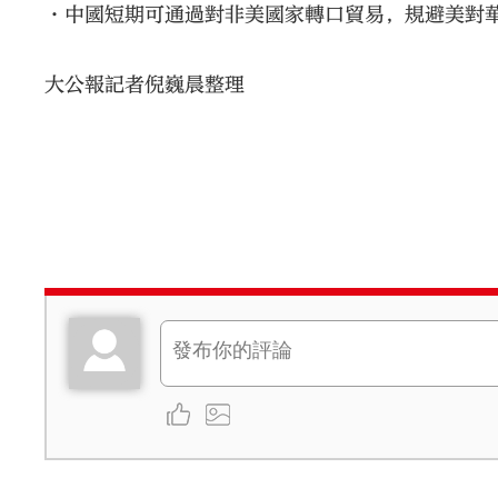
•中國短期可通過對非美國家轉口貿易，規避美對
大公報記者倪巍晨整理