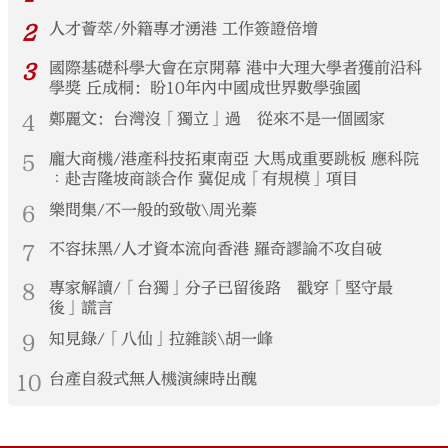
2
人才薈萃/外籍專才湧港 工作簽證倍增
3
國際基礎科學大會在京開幕 港中大理大學者獲前沿科
學獎 丘成桐：盼10年內中國成世界數學強國
4
鄭麗文：台灣沒「獨立」過 從來不是一個國家
5
龐大商機/港產科技拓東南亞 大馬成重要跳板 應科院
︰赴吉隆坡商談合作 冀促成「有規模」項目
6
樂問集/不一般的致敬\周光蓁
7
不容抹黑/人才資本流向香港 羅奇謬論不攻自破
8
專家解讀/「台獨」分子已留後路 戳穿「堅守最
後」謊言
9
知見錄/「八仙」拉雜談\胡一峰
10
台產自殺式無人機演練時出醜