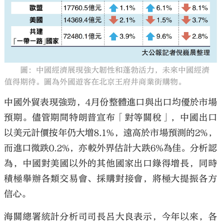
圖：中國經濟展現強大韌性和蓬勃活力，未來中國經濟
值得期待。圖為外國遊客在北京王府井商業街購物。
中國外貿表現強勁，4月份整體進口與出口均優於市場
預期。儘管期間特朗普宣布「對等關稅」，中國出口
以美元計價按年仍大增8.1%，遠高於市場預測的2%，
而進口微跌0.2%，亦較外界估計大跌6%為佳。分析認
為，中國對美國以外的其他國家出口錄得增長，同時
積極舉辦各類交易會、採購對接會，將極大提振各方
信心。
海關總署統計分析司司長呂大良表示，今年以來，各