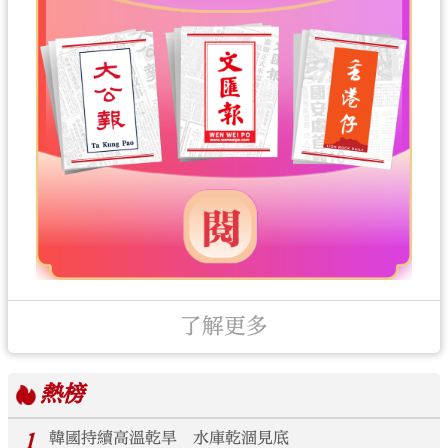
了解更多
熱榜
1
韓國持續高溫乾旱 水庫乾涸見底