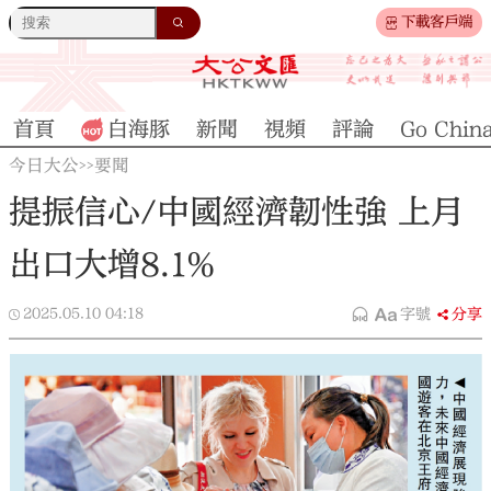
下載客戶端
首頁
白海豚
新聞
視頻
評論
Go Chin
今日大公
要聞
>>
提振信心/中國經濟韌性強 上月
出口大增8.1%
2025.05.10
04:18
字號
分享