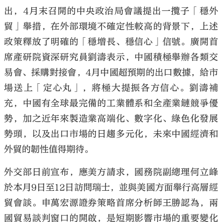
出，4月末召開的中央政治局會議提出一攬子「穩外
貿」舉措，在外部環境不確定性較高的背景下，上述
政策釋放了明確的「穩增長、穩信心」信號。廣開首
席產研院資深研究員劉濤表示，中國積極舉辦各類交
易會、採購對接會，4月中國超預期的出口數據，給市
場送上「定心丸」，將極大提振各方信心。劉濤補
充，中國有全球最完備的工業體系和全產業鏈競爭優
勢，加之近年來製造業高端化、數字化、綠色化發展
勢頭，以及出口市場的日趨多元化，未來中國經濟和
外貿的韌性值得期待。
外交部日前宣布，應美方請求，國務院副總理何立峰
於本月9日至12日訪問瑞士，並與美國方面舉行高層經
貿會談。申萬宏源證券策略首席分析師王勝認為，兩
國貿易談判窗口的開啟，是短期影響市場的重要變化