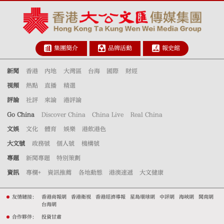
集團簡介
品牌活動
報史館
新聞
香港
內地
大灣區
台海
國際
財經
視頻
熱點
直播
精選
評論
社評
來論
港評論
Go China
Discover China
China Live
Real China
文娛
文化
體育
娛樂
港飲港色
大文號
政務號
個人號
機構號
專題
新聞專題
特別策劃
資訊
專欄+
資訊推薦
各地動態
港澳速遞
大文健康
友情鏈接：
香港商報網
香港衛視
香港經濟導報
星島環球網
中評網
海峽網
閩南網
台海網
合作夥伴：
投資甘肅