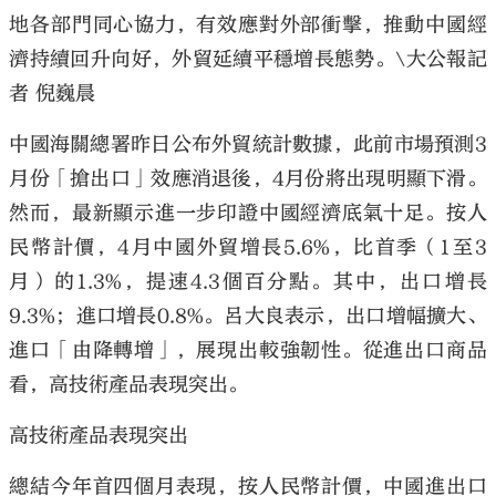
地各部門同心協力，有效應對外部衝擊，推動中國經
濟持續回升向好，外貿延續平穩增長態勢。\大公報記
者 倪巍晨
中國海關總署昨日公布外貿統計數據，此前市場預測3
月份「搶出口」效應消退後，4月份將出現明顯下滑。
然而，最新顯示進一步印證中國經濟底氣十足。按人
民幣計價，4月中國外貿增長5.6%，比首季（1至3
月）的1.3%，提速4.3個百分點。其中，出口增長
9.3%；進口增長0.8%。呂大良表示，出口增幅擴大、
進口「由降轉增」，展現出較強韌性。從進出口商品
看，高技術產品表現突出。
高技術產品表現突出
總結今年首四個月表現，按人民幣計價，中國進出口