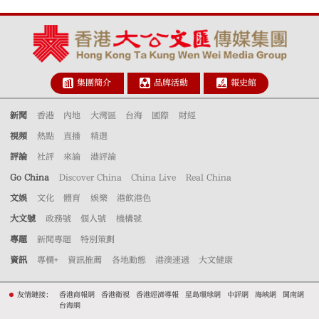
集團簡介
品牌活動
報史館
新聞
香港
內地
大灣區
台海
國際
財經
視頻
熱點
直播
精選
評論
社評
來論
港評論
Go China
Discover China
China Live
Real China
文娛
文化
體育
娛樂
港飲港色
大文號
政務號
個人號
機構號
專題
新聞專題
特別策劃
資訊
專欄+
資訊推薦
各地動態
港澳速遞
大文健康
友情鏈接：
香港商報網
香港衛視
香港經濟導報
星島環球網
中評網
海峽網
閩南網
台海網