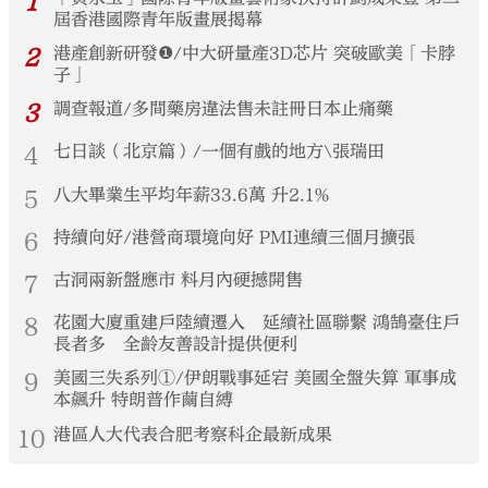
1
屆香港國際青年版畫展揭幕
2
港產創新研發❶/中大研量產3D芯片 突破歐美「卡脖
子」
3
調查報道/多間藥房違法售未註冊日本止痛藥
4
七日談（北京篇）/一個有戲的地方\張瑞田
5
八大畢業生平均年薪33.6萬 升2.1%
6
持續向好/港營商環境向好 PMI連續三個月擴張
7
古洞兩新盤應市 料月內硬撼開售
8
花園大廈重建戶陸續遷入 延續社區聯繫 鴻鵠臺住戶
長者多 全齡友善設計提供便利
9
美國三失系列①/伊朗戰事延宕 美國全盤失算 軍事成
本飆升 特朗普作繭自縛
10
港區人大代表合肥考察科企最新成果