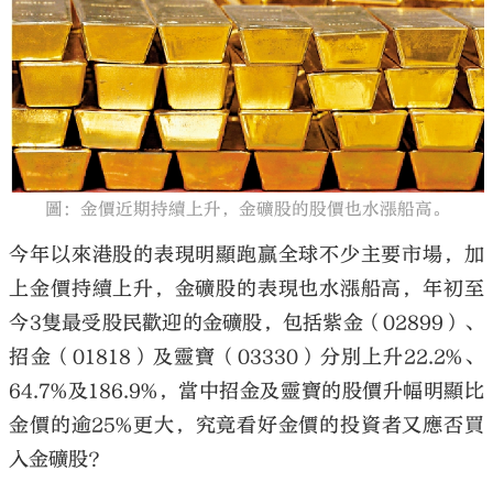
大公文匯
圖：金價近期持續上升，金礦股的股價也水漲船高。
今年以來港股的表現明顯跑贏全球不少主要市場，加
上金價持續上升，金礦股的表現也水漲船高，年初至
今3隻最受股民歡迎的金礦股，包括紫金（02899）、
招金（01818）及靈寶（03330）分別上升22.2%、
64.7%及186.9%，當中招金及靈寶的股價升幅明顯比
金價的逾25%更大，究竟看好金價的投資者又應否買
入金礦股？