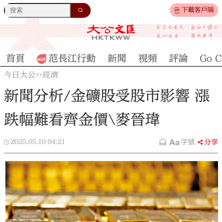
下載客戶端
首頁
范長江行動
新聞
視頻
評論
Go C
今日大公
經濟
>>
新聞分析/金礦股受股市影響 漲
跌幅難看齊金價\麥晉瑋
2025.05.10
04:21
字號
分享