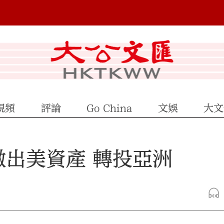
視頻
評論
Go China
文娛
大文
撤出美資產 轉投亞洲