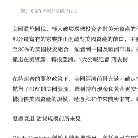
圖：美元年內累計貶值近10%
美國濫施關稅，極大破壞環球投資者對美元資產的
部分最富有的家族亦正削減對美國資產的敞口，主要涉及美股及
至30%的美國投資組合，配置到中國及歐洲市場
撤出在美資產，轉投亞洲。\大公報記者 蔣去悄
在特朗普的關稅政策下，美國經濟前景充滿不確定
拋售了60%的美國資產，聲稱持有現金和黃金更
構拋售美國資產的規模，是過去30年來前所未有，
憂慮衰退 沽貨規模前所未見