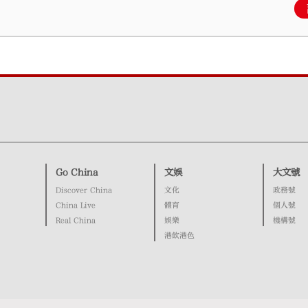
Go China
文娛
大文號
Discover China
文化
政務號
China Live
體育
個人號
Real China
娛樂
機構號
港飲港色