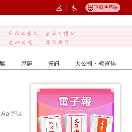
下載客戶端
號
專題
資訊
大公報·教育佳
字號