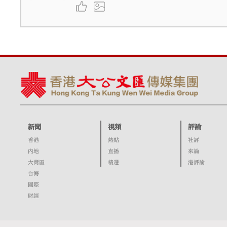
新聞
視頻
評論
香港
熱點
社評
內地
直播
來論
大灣區
精選
港評論
台海
國際
財經