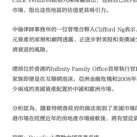
Click Ventures創始人陳海麗指出，包括
市場，指出這些地區的估值更具吸引力。
中倫律師事務所的一位管理合夥人Clifford N
元資產的家辦和顧問透露，正逐步對美股和美債減
濟衰退的風險。
總部位於香港的Infinity Family Office
家族即便是在互聯網泡沫、亞洲金融危機和2008
少兩成的美國資產配置於中國和歐洲市場。
分析認為，隨着特朗普政府的做法削弱了美國市場
港市場在經歷近年的房地產市場疲軟後，將有望從