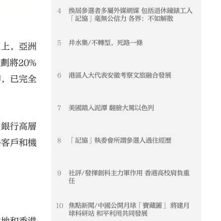
4
換屆參選者多屬外媒網媒 包括退休鐘錶工人
「記協」毫無公信力 各界：不如解散
5
井水集/不轉型，死路一條
實上，亞洲
計劃將20%
6
港區人大代表安徽考察文旅融合發展
辦，已完全
7
美國踏入泥潭 翻臉大罵以色列
位銀行高層
8
「記協」執委會所謂參選人過往經歷
裕客戶和機
9
社評/發揮創科主力軍作用 香港高校肩負重
任
10
焦點新聞/中國公開月球「寶藏圖」 將建月
球科研站 和平利用共同發展