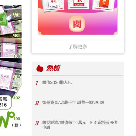
了解更多
熱榜
1
銀債2026懶人包
2
如是我見/忠義千年 誠善一城\李 輝
3
銀髮經濟/銀債每手1萬元 8‧21起接受長者
申請