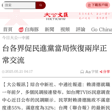
下載客戶端
首頁
白海豚
新聞
視頻
評論
Go Chin
今日大公
中國
>>
台各界促民進黨當局恢復兩岸正
常交流
2025.05.21
04:17
字號
分享
【大公報訊】綜合中新社、中通社報道：賴清德就職
一年前夕，多個民調接連發布。如台灣TVBS民意調查
中心近日公布的民調顯示，民眾對賴清德施政不滿意
度達55%，滿意度為32%；台灣《聯合報》的最新民