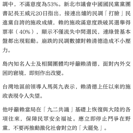
調中，不滿意度為53%。新北市議會中國國民黨黨團
書記長王威元20日指出，接連出爐的民調「打臉」民
進黨自誇的施政成績，賴的施政滿意度跌破其選舉得
票率（40%），顯示不僅流失中間選民，連綠營基本
大公文匯
盤都出現鬆動。崩跌的民調數據對賴清德造成不小壓
力。
島內知名人士及相關團體均呼籲賴清德，面對內外交
困的窘境，即刻作出改變。
台灣地區前領導人馬英九表示，賴清德上任以來的施
政表現令人失望。
他呼籲賴當局在「九二共識」基礎上恢復與大陸的各
項往來，保障民眾安全福祉。應立即停止鬥爭在野
黨，不要再推動激化社會對立的「大罷免」。