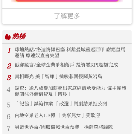
了解更多
熱榜
1
球壇熱話/洛迪情傾巴塞 料離曼城重返西甲 謝絕皇馬
邀請 摩連奴直言失望
2
戳穿謊言/全球企業爭相落戶 投資署KPI超額完成
3
真相曝光 美「智庫」挑唆菲國侵闖黃岩島
4
調查：逾八成憂加薪超出家庭經濟承受能力 僱主團體
促關注外傭借貸及「博炒」
5
「記協」黑箱作業 「改選」鬧劇結果拒公開
6
內地空巢老人1.3億 「共享兒女」受歡迎
7
男籃世界盃/國籃備戰世盃預賽 楊瀚森將歸隊