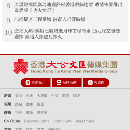
8
周星馳攜劉嘉玲迪麗熱巴香港戲院謝票 遺憾未能推出
粵語版《功夫女足》
9
北都提速工程量增 港青入行好時機
10
造福人類/嫦娥七號將赴月球南極尋水 助力深空資源
勘探 鋪路人類登月探火
集團簡介
品牌活動
報史館
新聞
香港
內地
大灣區
台海
國際
財經
視頻
熱點
直播
精選
評論
社評
來論
港評論
Go China
Discover China
China Live
Real China
文娛
文化
體育
娛樂
港飲港色