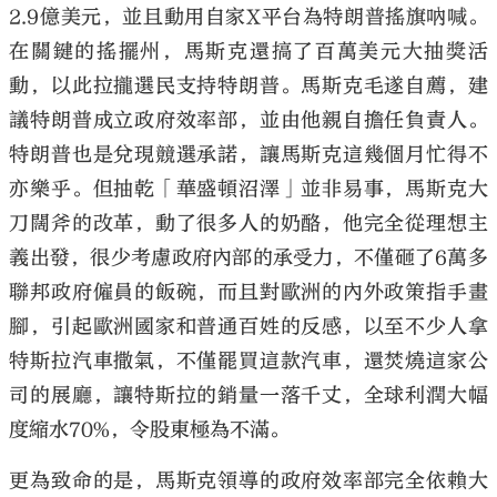
2.9億美元，並且動用自家X平台為特朗普搖旗吶喊。
在關鍵的搖擺州，馬斯克還搞了百萬美元大抽獎活
動，以此拉攏選民支持特朗普。馬斯克毛遂自薦，建
議特朗普成立政府效率部，並由他親自擔任負責人。
特朗普也是兌現競選承諾，讓馬斯克這幾個月忙得不
亦樂乎。但抽乾「華盛頓沼澤」並非易事，馬斯克大
刀闊斧的改革，動了很多人的奶酪，他完全從理想主
義出發，很少考慮政府內部的承受力，不僅砸了6萬多
聯邦政府僱員的飯碗，而且對歐洲的內外政策指手畫
腳，引起歐洲國家和普通百姓的反感，以至不少人拿
特斯拉汽車撒氣，不僅罷買這款汽車，還焚燒這家公
司的展廳，讓特斯拉的銷量一落千丈，全球利潤大幅
度縮水70%，令股東極為不滿。
更為致命的是，馬斯克領導的政府效率部完全依賴大