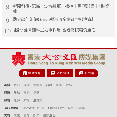
8
新聞背後/記協「炒散雜軍」操控「黑箱選舉」\梅若
林
9
勒索軟件組織Orova襲港 5企業疑中招洩資料
10
社評/發揮創科主力軍作用 香港高校肩負重任
集團簡介
品牌活動
報史館
新聞
香港
內地
大灣區
台海
國際
財經
視頻
熱點
直播
精選
評論
社評
來論
港評論
Go China
Discover China
China Live
Real China
文娛
文化
體育
娛樂
港飲港色