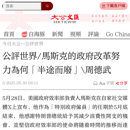
下載客戶端
首頁
白海豚
新聞
視頻
評論
Go Chin
今日大公
公評世界
>>
公評世界/馬斯克的政府改革努
力為何「半途而廢」\周德武
2025.05.30
04:11
字號
分享
5月28日，美國政府效率部負責人馬斯克在自家社交媒
體X上宣布，他作為「特別政府僱員」的任期於5月底
結束，他感謝特朗普總統給予其減少浪費性開支的機
會，並堅信政府效率部的使命將隨着時間的推移而達