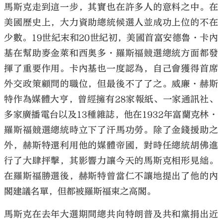
馬斯克走到這一步，其實也在許多人的意料之中。在
美國歷史上，大力資助總統候選人並成功上位的不在
少數。19世紀末和20世紀初，美國首富安德魯·卡內
基在幫助麥金萊和西奧多·羅斯福競選總統方面都發
揮了重要作用。卡內基也一度認為，自己會獲得首席
外交政策顧問的職位，但最後不了了之。威廉·赫斯
特作為媒體大亨，曾經擁有28家報紙、一家通訊社、
多家廣播電台以及13種雜誌，他在1932年富蘭克林·
羅斯福競選總統時立下了汗馬功勞。除了金錢援助之
外，赫斯特還利用他的媒體帝國，對時任總統胡佛進
行了大肆抨擊，其影響力讓今天的馬斯克相形見絀。
在羅斯福勝選後，赫斯特曾當仁不讓地提出了他的內
閣建議名單，但都被羅斯福束之高閣。
馬斯克在去年大選期間總共向特朗普及共和黨捐出近