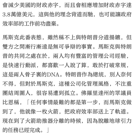
會減少美國的財政赤字，而且會相應增加財政赤字達
3.8萬億美元，這與他的理念背道而馳，也可能讓政府
效率部的工作前功盡棄。
馬斯克此番表態，雖然稱不上與特朗普分道揚鑣，但
雙方之間漸行漸遠是無可爭辯的事實。馬斯克與特朗
普的共同之處在於，兩人均有豐富的管理公司經驗，
是快速行動派，都喜歡一人說了算，敢於打破常規，
這是兩人骨子裏的DNA。特朗普作為總統，別人奈何
不得，但對於馬斯克，這種公司化管理風格，不注重
團結周圍人，很容易遭到孤立。佛羅里達州的眾議員
比恩稱，「任何事情最難的都是第一步，而馬斯克做
到了，他就像一枚火箭，把政府效率部送上了軌道。
現在到了火箭助推器分離的時候，因為脫離地球引力
的任務已經完成。」