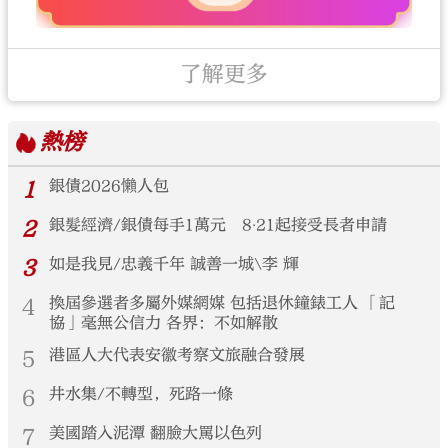
了解更多
熱榜
1
銀債2026懶人包
2
銀髮經濟/銀債每手1萬元 8‧21起接受長者申請
3
如是我見/忠義千年 誠善一城\李 輝
4
換屆參選者多屬外媒網媒 包括退休鐘錶工人 「記
協」毫無公信力 各界：不如解散
5
港區人大代表安徽考察文旅融合發展
6
井水集/不轉型，死路一條
7
美國踏入泥潭 翻臉大罵以色列