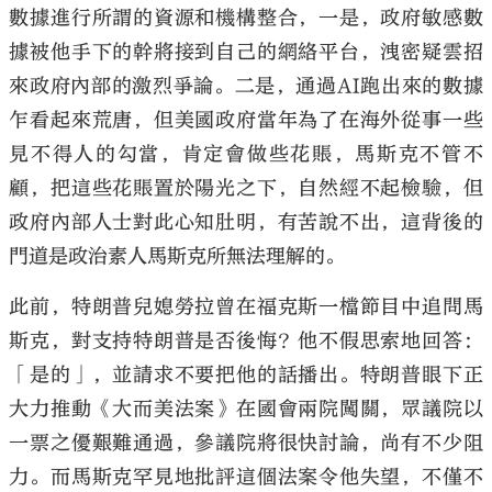
數據進行所謂的資源和機構整合，一是，政府敏感數
據被他手下的幹將接到自己的網絡平台，洩密疑雲招
來政府內部的激烈爭論。二是，通過AI跑出來的數據
乍看起來荒唐，但美國政府當年為了在海外從事一些
見不得人的勾當，肯定會做些花賬，馬斯克不管不
顧，把這些花賬置於陽光之下，自然經不起檢驗，但
政府內部人士對此心知肚明，有苦說不出，這背後的
門道是政治素人馬斯克所無法理解的。
此前，特朗普兒媳勞拉曾在福克斯一檔節目中追問馬
斯克，對支持特朗普是否後悔？他不假思索地回答：
「是的」，並請求不要把他的話播出。特朗普眼下正
大力推動《大而美法案》在國會兩院闖關，眾議院以
一票之優艱難通過，參議院將很快討論，尚有不少阻
力。而馬斯克罕見地批評這個法案令他失望，不僅不