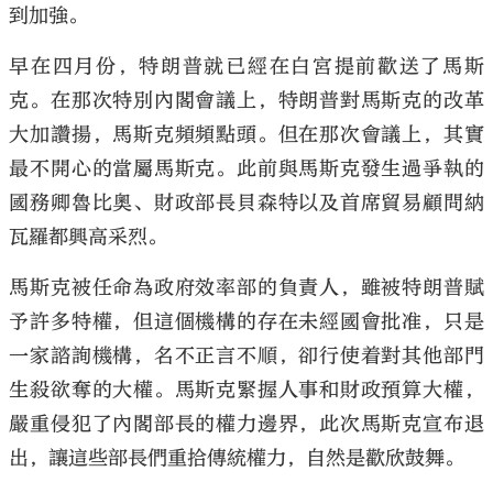
到加強。
早在四月份，特朗普就已經在白宮提前歡送了馬斯
克。在那次特別內閣會議上，特朗普對馬斯克的改革
大加讚揚，馬斯克頻頻點頭。但在那次會議上，其實
大公文匯
最不開心的當屬馬斯克。此前與馬斯克發生過爭執的
國務卿魯比奧、財政部長貝森特以及首席貿易顧問納
瓦羅都興高采烈。
馬斯克被任命為政府效率部的負責人，雖被特朗普賦
予許多特權，但這個機構的存在未經國會批准，只是
一家諮詢機構，名不正言不順，卻行使着對其他部門
生殺欲奪的大權。馬斯克緊握人事和財政預算大權，
嚴重侵犯了內閣部長的權力邊界，此次馬斯克宣布退
出，讓這些部長們重拾傳統權力，自然是歡欣鼓舞。