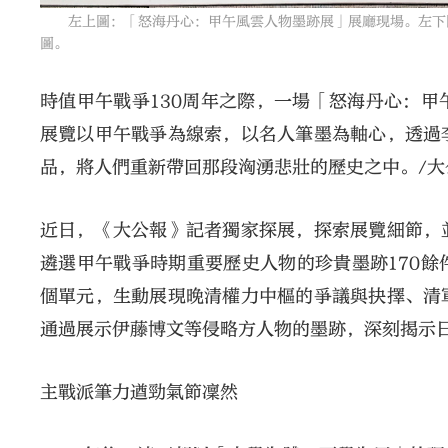
左上圖：「怒海丹心：甲午風雲人物墨跡展」展廳現場。左下圖
圖。
時值甲午戰爭130周年之際，一場「怒海丹心：
展覽以甲午戰爭為線索，以名人筆墨為軸心，透過
品，將人們重新帶回那段洶湧悲壯的歷史之中。/大
近日，《大公報》記者獨家探展，探索展覽細節，
遴選甲午戰爭時期重要歷史人物的珍貴墨跡170
個單元，生動展現晚清權力中樞的爭議與抉擇、清
通過展示伊藤博文等侵略方人物的墨跡，深刻揭示
主戰派筆力遒勁氣節凜然