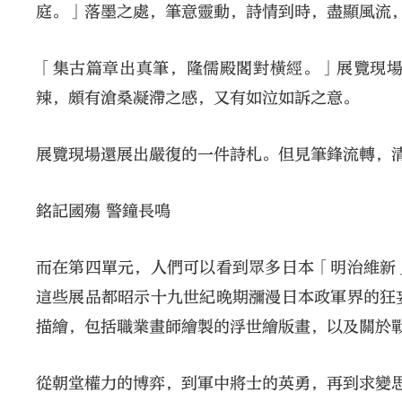
庭。」落墨之處，筆意靈動，詩情到時，盡顯風流
「集古篇章出真筆，隆儒殿閣對橫經。」展覽現
辣，頗有滄桑凝滯之感，又有如泣如訴之意。
展覽現場還展出嚴復的一件詩札。但見筆鋒流轉，
銘記國殤 警鐘長鳴
而在第四單元，人們可以看到眾多日本「明治維新
這些展品都昭示十九世紀晚期瀰漫日本政軍界的狂
描繪，包括職業畫師繪製的浮世繪版畫，以及關於
從朝堂權力的博弈，到軍中將士的英勇，再到求變