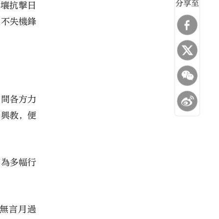
分享至
平壤抗擊日
又不失機鋒
民間各方力
學興教，便
有為多幅行
無言月過