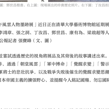
：鄧世昌楷書。右上圖：現場展出的珍貴歷史照片。右下圖：丁汝昌拒
甲午風雲人物墨跡展」近日正在清華大學藝術博物館延期
李鴻章、張之洞、丁汝昌、鄧世昌、康有為、梁啟超等
公報記者 張寶峰（文、圖）
並嘗試透過歷史的視角將展品及其背後的故事講述出來
餘件，通過「朝堂風雲」「軍中搏命」「覺醒求變」「警
軍將士的悲壯抗爭，以及戰爭失敗後催生的覺醒求變思
日本帝國主義的擴張野心，並提醒今人銘記國殤，勿忘國