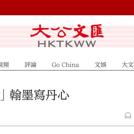
視頻
評論
Go China
文娛
大文
」翰墨寫丹心