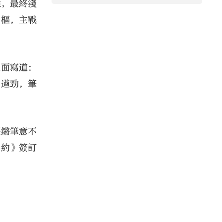
性，最終淺
中樞，主戰
上面寫道：
力遒勁，筆
鏗鏘筆意不
條約》簽訂