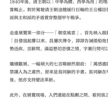
1840年後，清王朝以「中學為體，西學為用」的
嘗輒止。對於駕駛清王朝這艘緩行巨輪的王公權臣
派與主和派的矛盾貫穿整個甲午戰爭。
走進展覽第一部分──「朝堂風雲」，首先映入眼
「自倭寇起釁以來，昌屢次傳令，諄諄告誡倭船炮
勢迅疾，言辭間，滿溢懇切悲憤之情，字裏行間可
繼續觀展，一幅碩大的七言聯赫然眼前：「萬感盡
禁讓人為之肅然，原來是翁同龢的手書。翁同龢在
後，他亦支持變法革新。
此外，在展覽現場，人們還能在點劃之間，看到張