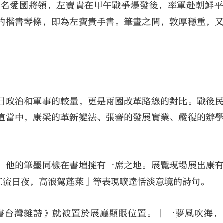
著名愛國將領，左寶貴在甲午戰爭爆發後，率軍赴朝鮮
的楷書琴條，即為左寶貴手書。筆畫之間，敦厚穩重，
日政治和軍事的較量，更是兩國改革路線的對比。戰後
這當中，康梁的革新變法、張謇的發展實業、嚴復的辦
，他的筆墨同樣在書壇擁有一席之地。展覽現場展出康
江流日夜，高浪駕蓬萊」等表現曠達恬淡意境的詩句。
書台灣雜詩》就被置於展廳顯眼位置。「一夢風吹海，