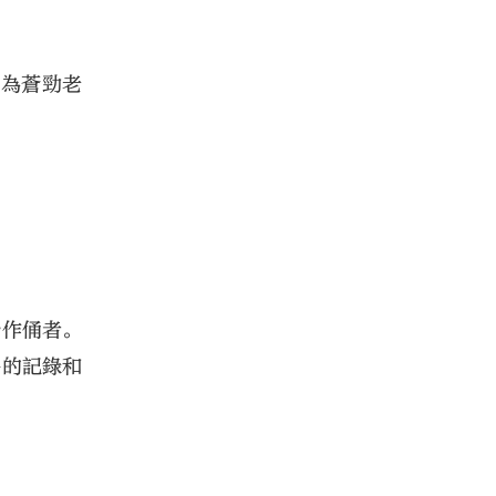
極為蒼勁老
始作俑者。
爭的記錄和