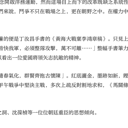
理念開啟洋務運動，然而這場自上而下的改革既缺乏系統
們來說，鬥爭不只在戰場之上，更在朝野之中。在權力
簾的便是丁汝昌手書的《黃海大戰稟李鴻章稿》。只見
皆快我軍，必須整隊攻擊，萬不可離……」整幅手書筆
以看出一位愛國將領矢志抗敵的精神。
隨春氣化，群賢齊抱古懷陳」。紅底灑金，墨跡如新，
甲午戰爭中堅決主戰，多次上疏反對割地求和，《馬關
之洞、沈葆楨等一位位朝廷重臣的思想傾向。