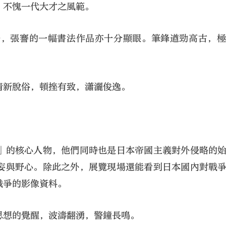
，不愧一代大才之風範。
場，張謇的一幅書法作品亦十分顯眼。筆鋒遒勁高古，
清新脫俗，頓挫有致，瀟灑俊逸。
」的核心人物，他們同時也是日本帝國主義對外侵略的
妄與野心。除此之外，展覽現場還能看到日本國內對戰
戰爭的影像資料。
思想的覺醒，波濤翻湧，警鐘長鳴。