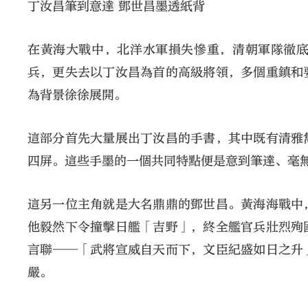
丁汝昌筆到意達 鄧世昌墨透紙背
在黃海大戰中，北洋水軍損失慘重，清朝軍隊徹
兵，更失去以丁汝昌為首的高級將領，多個重鎮和
為背景徐徐展開。
這部分首先大量展出丁汝昌的手書，其中既有清雅
四屏。這些手墨的一個共同特點便是意到筆達、毫
這另一位主角就是大名鼎鼎的鄧世昌。黃海海戰中
他毅然下令撞擊日艦「吉野」，終全艦官兵壯烈殉
言聯──「武將宣威自天而下，文臣紀盛如日之升
嚴。