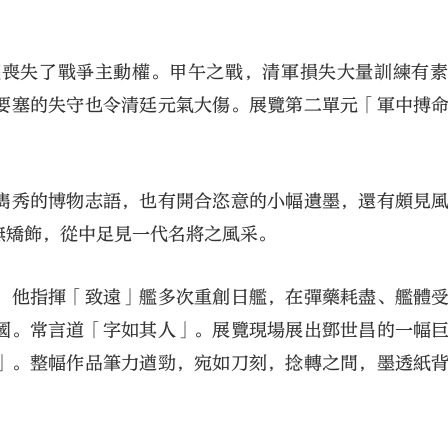
底喪失了戰爭主動權。甲午之戰，清軍損失大量訓練有
要塞的失守也令清廷元氣大傷。展覽第二單元「軍中搏
雋秀的博物志語，也有開合恣意的小幅遺墨，還有頗見
無矯飾，從中足見一代名將之風采。
，他指揮「致遠」艦多次重創日艦，在彈藥耗盡、艦體
國。常言道「字如其人」。展覽現場展出鄧世昌的一幅
」。整幅作品筆力遒勁，宛如刀刻，捻轉之間，墨透紙