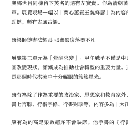
與鄧世昌同樣留下英名的還有左寶貴。作為清朝
軍。展覽現場一幅以「蘭心蕙質玉貌絳唇」為內容
勁健，頗有古風古韻。
康梁師徒書法耀眼 張謇嚴復落墨不凡
展覽第三單元為「覺醒求變」。甲午戰爭不僅是中
圖改變現狀，漸漸成為推動社會轉型的重要力量。
是那個時代洪流中十分耀眼的簇簇星光。
康有為除了作為重要的政治家、思想家和教育家外
書七言聯、行楷字條、行書對聯等，內容多為「大
康有為的高足梁啟超亦不會缺席。他手書的《行