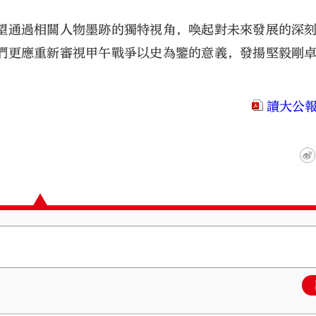
望通過相關人物墨跡的獨特視角，喚起對未來發展的深
們更應重新審視甲午戰爭以史為鑒的意義，發揚堅毅剛
讀大公報