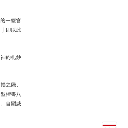
素的一線官
命」即以此
風神的札鈔
受損之際，
巨型楷書八
背，自顯威