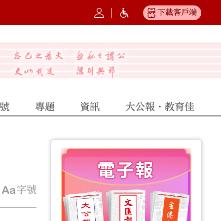
下載客戶端
號
專題
資訊
大公報·教育佳
字號