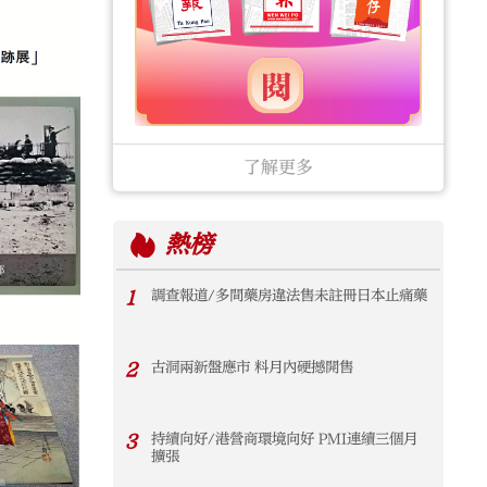
了解更多
熱榜
1
調查報道/多間藥房違法售未註冊日本止痛藥
2
古洞兩新盤應市 料月內硬撼開售
3
持續向好/港營商環境向好 PMI連續三個月
擴張