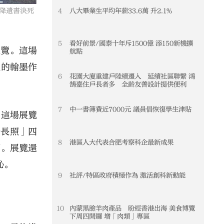
4
八大畢業生平均年薪33.6萬 升2.1%
降遺書決死
5
看好前景/國泰十年斥1500億 添150新機擴
展覽。這場
航點
人的翰墨作
6
花園大廈重建戶陸續遷入 延續社區聯繫 鴻
鵠臺住戶長者多 全齡友善設計提供便利
7
中一書簿費近7000元 議員倡恢復學生津貼
。這場展覽
示長照」四
8
港區人大代表合肥考察科企最新成果
潮。展覽還
恥。
9
社評/特區政府積極作為 激活創科新動能
10
內蒙黑臉羊肉產品 盼經香港出海 美食博覽
下周四開鑼 增「肉類」專區