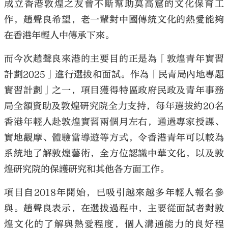
成立香港敦煌之友會不斷幫助莫高窟的文化保育工
作，趙聲良希望，老一輩對中國傳統文化的熱愛能夠
在香港年輕人中傳承下來。
而今次趙聲良來港的主要目的正是為「敦煌青年實習
計劃2025」進行選拔和面試。作為「民青局內地專題
實習計劃」之一，項目獲得特區政府民政及青年事務
局全額資助及敦煌研究院全力支持，每年選拔約20名
香港年輕人赴敦煌實習兩個月左右，通過專家授課、
實地觀摩、體驗當導遊等方式，令香港青年可以較為
系統地了解敦煌藝術，全方位認識中華文化，以及敦
煌研究院的保護研究和其他各方面工作。
項目自2018年開始，已吸引越來越多年輕人報名參
與。趙聲良表示，在選拔過程中，主要從面試者對敦
煌文化的了解與熱愛程度，個人溝通能力的良好程