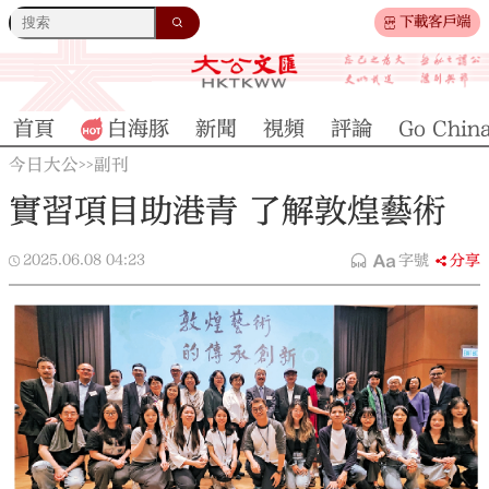
下載客戶端
首頁
白海豚
新聞
視頻
評論
Go Chin
今日大公
副刊
>>
實習項目助港青 了解敦煌藝術
2025.06.08
04:23
字號
分享