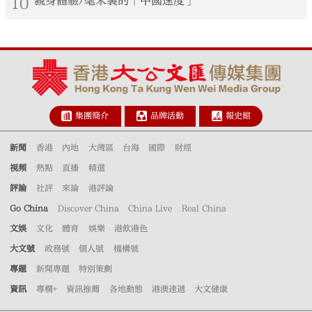
10
親身體驗/毫米裏的「中國速度」
集團簡介
品牌活動
報史館
新聞
香港
內地
大灣區
台海
國際
財經
視頻
熱點
直播
精選
評論
社評
來論
港評論
Go China
Discover China
China Live
Real China
文娛
文化
體育
娛樂
港飲港色
大文號
政務號
個人號
機構號
專題
新聞專題
特別策劃
資訊
專欄+
資訊推薦
各地動態
港澳速遞
大文健康