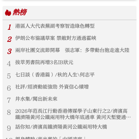
熱榜
1
港區人大代表蕪湖考察智造綠色轉型
2
伊朗公布協議草案 禁敵對方通過霍峽
3
兩岸社團交流節開幕 張志軍：多帶動台胞走進大陸
4
拔萃男書院再增3名IB狀元
5
七日談（香港篇）/秋的人生\何志平
6
社評/經濟動能強勁 外資信心續增
7
井水集/闖出新未來
8
2026年范長江行動香港傳媒學子山東行之2/濟濱高
鐵濟陽黃河公鐵兩用特大橋年底通車 黃河天塹變通途
港生見證大國基建實力
9
話你知/濟濱高鐵濟陽黃河公鐵兩用特大橋