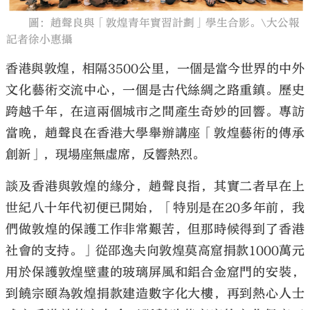
圖：趙聲良與「敦煌青年實習計劃」學生合影。\大公報
記者徐小惠攝
香港與敦煌，相隔3500公里，一個是當今世界的中外
文化藝術交流中心，一個是古代絲綢之路重鎮。歷史
大公文匯
跨越千年，在這兩個城市之間產生奇妙的回響。專訪
當晚，趙聲良在香港大學舉辦講座「敦煌藝術的傳承
創新」，現場座無虛席，反響熱烈。
談及香港與敦煌的緣分，趙聲良指，其實二者早在上
世紀八十年代初便已開始，「特別是在20多年前，我
們做敦煌的保護工作非常艱苦，但那時候得到了香港
社會的支持。」從邵逸夫向敦煌莫高窟捐款1000萬元
用於保護敦煌壁畫的玻璃屏風和鋁合金窟門的安裝，
到饒宗頤為敦煌捐款建造數字化大樓，再到熱心人士