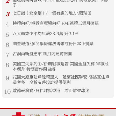
2
港產創新研發❶/中大研量產3D芯片 突破歐美「卡脖
子」
3
七日談（北京篇）/一個有戲的地方\張瑞田
4
持續向好/港營商環境向好 PMI連續三個月擴張
5
八大畢業生平均年薪33.6萬 升2.1%
6
調查報道/多間藥房違法售未註冊日本止痛藥
7
古洞兩新盤應市 料月內硬撼開售
8
美國三失系列①/伊朗戰事延宕 美國全盤失算 軍事成
本飆升 特朗普作繭自縛
9
花園大廈重建戶陸續遷入 延續社區聯繫 鴻鵠臺住戶
長者多 全齡友善設計提供便利
10
啟德表演賽/拜仁昨抵香港 零距離會球迷