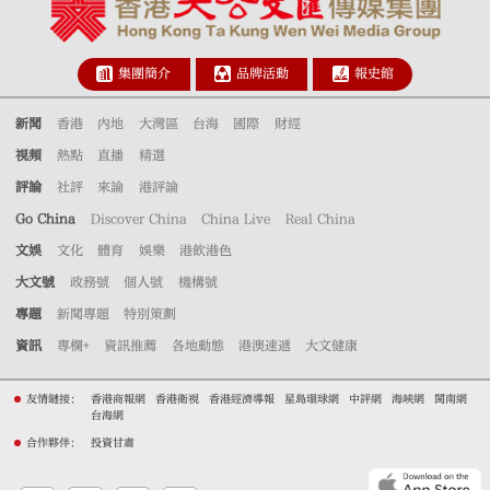
集團簡介
品牌活動
報史館
新聞
香港
內地
大灣區
台海
國際
財經
視頻
熱點
直播
精選
評論
社評
來論
港評論
Go China
Discover China
China Live
Real China
文娛
文化
體育
娛樂
港飲港色
大文號
政務號
個人號
機構號
專題
新聞專題
特別策劃
資訊
專欄+
資訊推薦
各地動態
港澳速遞
大文健康
友情鏈接：
香港商報網
香港衛視
香港經濟導報
星島環球網
中評網
海峽網
閩南網
台海網
合作夥伴：
投資甘肅