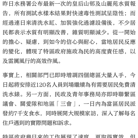
昨日水務署公布最新一次的皇后山邨及山麗苑水質報
告，所有測試水樣本結果對快速毒性測試呈陰性；而
經過連日來清洗水缸、加裝強化過濾設備後，不少居
民都表示水質有明顯改善，雜質明顯減少。從一開始
大公文匯
的擔心、疑慮，到如今的信心與耐心，當地居民反應
的變化，體現了特區政府施政為民的高度責任感，以
及雷厲風行的高效作風。
事實上，相關部門已即時增調四個總區大量人手，今
日起將安排近120名人員到場繼續為有需要居民免費清
洗水錶。另一方面，民政及青年事務局亦即時聯繫區
議會、關愛隊和地區「三會」，一日內為當區居民派
發約7千支食水，同時展開大規模家訪，深入了解每名
住戶遇到的實際問題和訴求。
特區政府幾日來的工作展現了速度，更取得實效，但