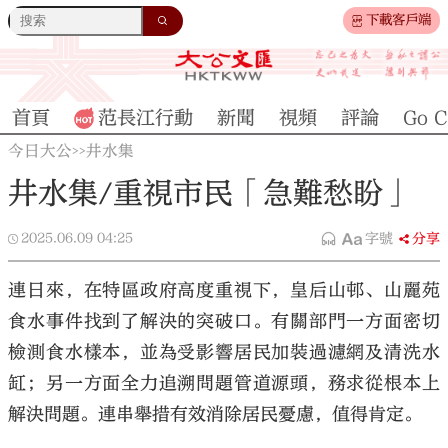
下載客戶端
首頁
范長江行動
新聞
視頻
評論
Go C
今日大公
井水集
>>
井水集/重視市民「急難愁盼」
2025.06.09
04:25
字號
分享
連日來，在特區政府高度重視下，皇后山邨、山麗苑
食水事件找到了解決的突破口。有關部門一方面密切
檢測食水樣本，並為受影響居民加裝過濾網及清洗水
缸；另一方面全力追溯問題管道源頭，務求從根本上
解決問題。連串舉措有效消除居民憂慮，值得肯定。