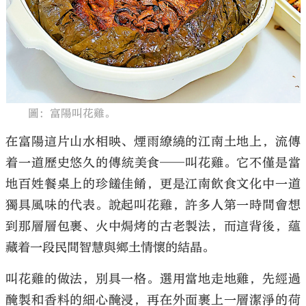
大公文匯
圖：富陽叫花雞。
在富陽這片山水相映、煙雨繚繞的江南土地上，流傳
着一道歷史悠久的傳統美食──叫花雞。它不僅是當
地百姓餐桌上的珍饈佳餚，更是江南飲食文化中一道
獨具風味的代表。說起叫花雞，許多人第一時間會想
到那層層包裹、火中焗烤的古老製法，而這背後，蘊
藏着一段民間智慧與鄉土情懷的結晶。
叫花雞的做法，別具一格。選用當地走地雞，先經過
醃製和香料的細心醃浸，再在外面裹上一層潔淨的荷