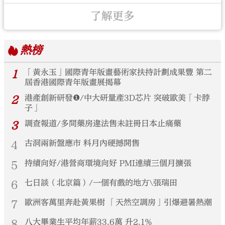
了解更多
熱榜
1
「黃永玉」國際青年版畫藝術家扶持計劃成果豐 第二
屆香港國際青年版畫展揭幕
2
港產創新研發❶/中大研量產3D芯片 突破歐美「卡脖
子」
3
調查報道/多間藥房違法售未註冊日本止痛藥
4
古洞兩新盤應市 料月內硬撼開售
5
持續向好/港營商環境向好 PMI連續三個月擴張
6
七日談（北京篇）/一個有戲的地方\張瑞田
7
歐洲客萬里奔赴黃果樹 「天然空調房」引爆避暑熱潮
8
八大畢業生平均年薪33.6萬 升2.1%