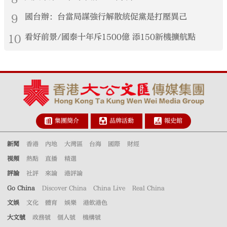
9
國台辦：台當局謀強行解散統促黨是打壓異己
10
看好前景/國泰十年斥1500億 添150新機擴航點
集團簡介
品牌活動
報史館
新聞
香港
內地
大灣區
台海
國際
財經
視頻
熱點
直播
精選
評論
社評
來論
港評論
Go China
Discover China
China Live
Real China
文娛
文化
體育
娛樂
港飲港色
大文號
政務號
個人號
機構號