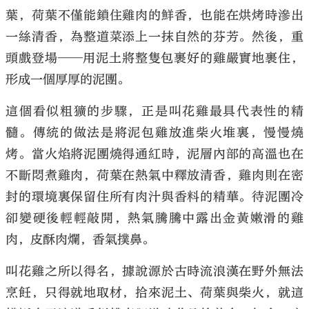
葉，荷葉不僅能鎖住雞肉的鮮香，也能在烘烤時滲出
一絲清香，為整道菜添上一抹自然的芬芳。然後，重
頭戲登場──用泥土將整隻包裹好的雞嚴實地裹住，
形成一個厚厚的泥團。
這個看似粗獷的步驟，正是叫花雞最具代表性的精
髓。傳統的做法是將泥包雞放進柴火堆裏，慢慢燒
烤。當火焰將泥團燒得通紅時，泥層內部的高溫也在
不斷悶煮雞肉，荷葉在熱氣中釋放清香，雞肉則在密
封的環境裏保留住所有肉汁與香料的精華。待泥團冷
卻變硬後輕輕敲開，熱氣騰騰中露出金黃嫩滑的雞
肉，皮酥肉爛，香氣撲鼻。
叫花雞之所以得名，據說源於古時流浪漢在野外無法
烹飪，只得就地取材，拾來泥土、荷葉與柴火，就這