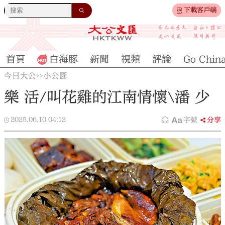
下載客戶端
首頁
白海豚
新聞
視頻
評論
Go Chin
今日大公
小公園
>>
樂 活/叫花雞的江南情懷\潘 少
2025.06.10
04:12
字號
分享