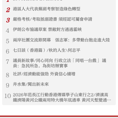
2
港區人大代表蕪湖考察智造綠色轉型
3
嚴格考核/考取拯溺證書 須經認可屬會申請
4
伊朗公布協議草案 禁敵對方通過霍峽
5
兩岸社團交流節開幕 張志軍：多帶動台胞走進大陸
6
七日談（香港篇）/秋的人生\何志平
7
議員新故事/同心同向 行政立法「同唱一台戲」 議
員：急民所急，為街坊辦實事
8
社評/經濟動能強勁 外資信心續增
9
井水集/闖出新未來
10
2026年范長江行動香港傳媒學子山東行之2/濟濱高
鐵濟陽黃河公鐵兩用特大橋年底通車 黃河天塹變通途
港生見證大國基建實力