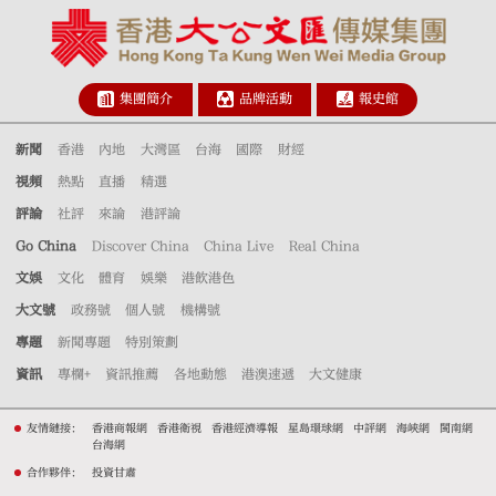
集團簡介
品牌活動
報史館
新聞
香港
內地
大灣區
台海
國際
財經
視頻
熱點
直播
精選
評論
社評
來論
港評論
Go China
Discover China
China Live
Real China
文娛
文化
體育
娛樂
港飲港色
大文號
政務號
個人號
機構號
專題
新聞專題
特別策劃
資訊
專欄+
資訊推薦
各地動態
港澳速遞
大文健康
友情鏈接：
香港商報網
香港衛視
香港經濟導報
星島環球網
中評網
海峽網
閩南網
台海網
合作夥伴：
投資甘肅