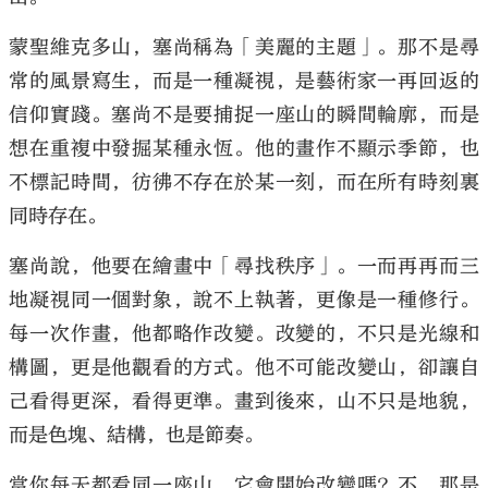
蒙聖維克多山，塞尚稱為「美麗的主題」。那不是尋
常的風景寫生，而是一種凝視，是藝術家一再回返的
信仰實踐。塞尚不是要捕捉一座山的瞬間輪廓，而是
大公文匯
想在重複中發掘某種永恆。他的畫作不顯示季節，也
不標記時間，彷彿不存在於某一刻，而在所有時刻裏
同時存在。
塞尚說，他要在繪畫中「尋找秩序」。一而再再而三
地凝視同一個對象，說不上執著，更像是一種修行。
每一次作畫，他都略作改變。改變的，不只是光線和
構圖，更是他觀看的方式。他不可能改變山，卻讓自
己看得更深，看得更準。畫到後來，山不只是地貌，
而是色塊、結構，也是節奏。
當你每天都看同一座山，它會開始改變嗎？不，那是