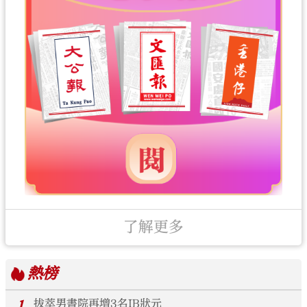
了解更多
熱榜
1
拔萃男書院再增3名IB狀元