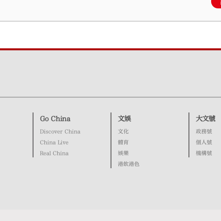
Go China
文娛
大文號
Discover China
文化
政務號
China Live
體育
個人號
Real China
娛樂
機構號
港飲港色