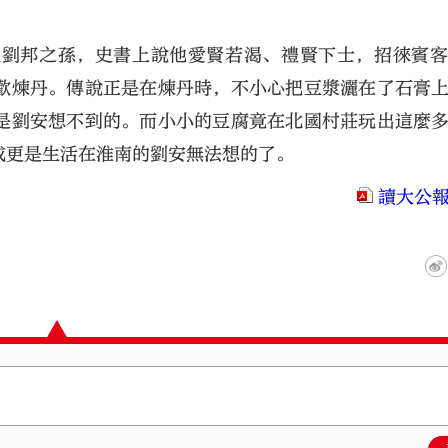
祖劉邦之孫，史書上說他愛賢若渴、禮賢下士，招徠賓
歡煉丹。傳說正是在煉丹時，不小心把豆漿灑在了石膏
是劉安想不到的。而小小的豆腐竟在北國村莊玩出這麼
或更是生活在淮南的劉安無法想的了。
讀大公報