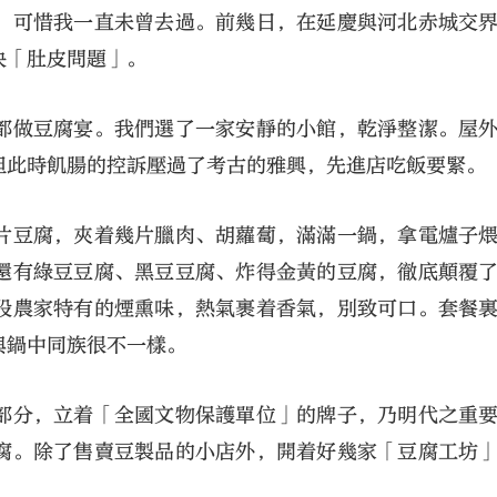
，可惜我一直未曾去過。前幾日，在延慶與河北赤城交
決「肚皮問題」。
都做豆腐宴。我們選了一家安靜的小館，乾淨整潔。屋
但此時飢腸的控訴壓過了考古的雅興，先進店吃飯要緊。
大公文匯
片豆腐，夾着幾片臘肉、胡蘿蔔，滿滿一鍋，拿電爐子
還有綠豆豆腐、黑豆豆腐、炸得金黃的豆腐，徹底顛覆
股農家特有的煙熏味，熱氣裹着香氣，別致可口。套餐
與鍋中同族很不一樣。
部分，立着「全國文物保護單位」的牌子，乃明代之重
腐。除了售賣豆製品的小店外，開着好幾家「豆腐工坊