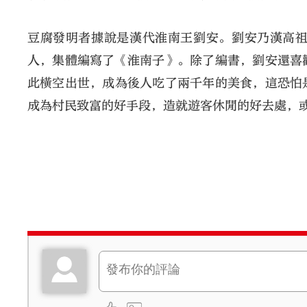
豆腐發明者據說是漢代淮南王劉安。劉安乃漢高
人，集體編寫了《淮南子》。除了編書，劉安還喜
此橫空出世，成為後人吃了兩千年的美食，這恐怕
成為村民致富的好手段，造就遊客休閒的好去處，