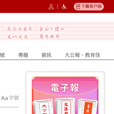
下載客戶端
號
專題
資訊
大公報·教育佳
字號