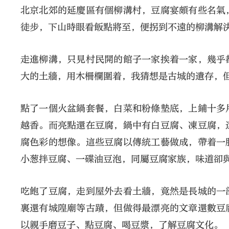
北京北郊的延慶區有個柳溝村，豆腐宴頗有些名氣
徒步，下山時眼看飯點將至，便拐到不遠的柳溝解
走進柳溝，只見村民開的館子一家挨着一家，幾乎
大的土牆，用木柵欄圍着，我猜想是古城的遺存，
點了一個火盆鍋套餐，白菜和粉條墊底，上鋪十多
越香。而亮點還在豆腐，鍋中有白豆腐、凍豆腐，
腐色彩的想像。這些豆腐以傳統工藝做成，帶着一
小葱拌豆腐、一碟油豆泡，同屬豆腐家族，味道卻
吃飽了豆腐，走到屋外去看土牆，竟然是長城的一
裏還有城隍廟等古蹟，但做得最漂亮的文章還數豆
以親手磨豆子、點豆腐、喝豆漿，了解豆腐文化。