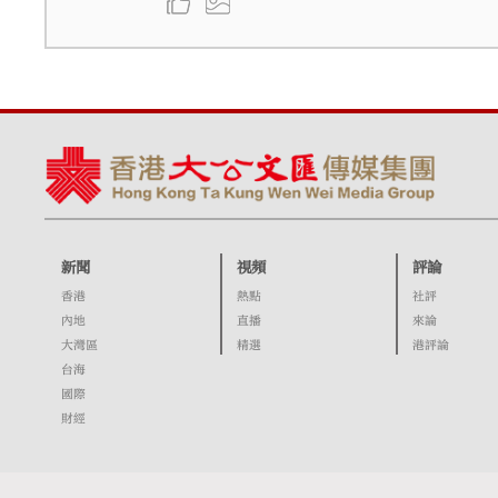
新聞
視頻
評論
香港
熱點
社評
內地
直播
來論
大灣區
精選
港評論
台海
國際
財經