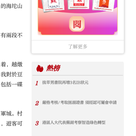
界的海坨山
外有兩段不
了解更多
煨着，越燉
熱榜
了我對於豆
1
拔萃男書院再增3名IB狀元
裏包括一碟
2
嚴格考核/考取拯溺證書 須經認可屬會申請
要軍城。村
3
港區人大代表蕪湖考察智造綠色轉型
」，遊客可