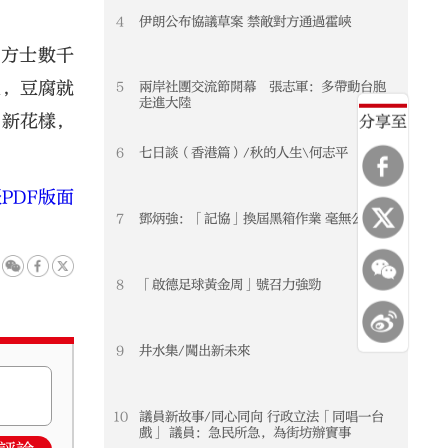
4
伊朗公布協議草案 禁敵對方通過霍峽
客方士數千
上，豆腐就
5
兩岸社團交流節開幕 張志軍：多帶動台胞
走進大陸
多新花樣，
分享至
6
七日談（香港篇）/秋的人生\何志平
PDF版面
7
鄧炳強：「記協」換屆黑箱作業 毫無公信力
8
「啟德足球黃金周」號召力強勁
9
井水集/闖出新未來
10
議員新故事/同心同向 行政立法「同唱一台
戲」 議員：急民所急，為街坊辦實事