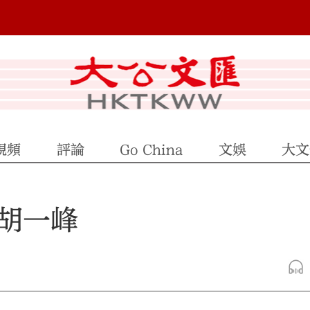
視頻
評論
Go China
文娛
大文
\胡一峰