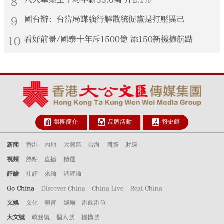
8
八大畢業生平均年薪33.6萬 升2.1%
9
國台辦：台當局謀強行解散統促黨是打壓異己
10
看好前景/國泰十年斥1500億 添150新機擴航點
集團簡介
品牌活動
報史館
新聞
香港
內地
大灣區
台海
國際
財經
視頻
熱點
直播
精選
評論
社評
來論
港評論
Go China
Discover China
China Live
Real China
文娛
文化
體育
娛樂
港飲港色
大文號
政務號
個人號
機構號