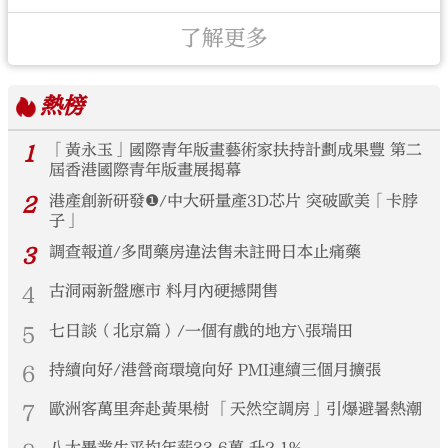
了解更多
熱榜
1
「黃永玉」國際青年版畫藝術家扶持計劃成果豐 第二
屆香港國際青年版畫展揭幕
2
港產創新研發❶/中大研量產3D芯片 突破歐美「卡脖
子」
3
調查報道/多間藥房違法售未註冊日本止痛藥
4
古洞兩新盤應市 料月內硬撼開售
5
七日談（北京篇）/一個有戲的地方\張瑞田
6
持續向好/港營商環境向好 PMI連續三個月擴張
7
歐洲客萬里奔赴黃果樹 「天然空調房」引爆避暑熱潮