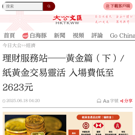
下載客戶端
首頁
白海豚
新聞
視頻
評論
Go Chin
今日大公
經濟
>>
理財服務站——黃金篇（下）/
紙黃金交易靈活 入場費低至
2623元
2025.06.18
04:20
字號
分享