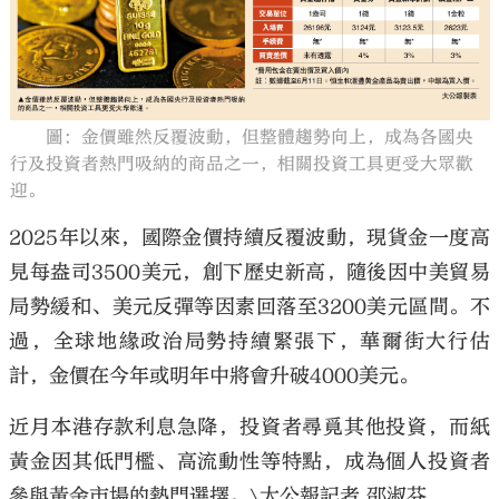
圖：金價雖然反覆波動，但整體趨勢向上，成為各國央
大公文匯
行及投資者熱門吸納的商品之一，相關投資工具更受大眾歡
迎。
2025年以來，國際金價持續反覆波動，現貨金一度高
見每盎司3500美元，創下歷史新高，隨後因中美貿易
局勢緩和、美元反彈等因素回落至3200美元區間。不
過，全球地緣政治局勢持續緊張下，華爾街大行估
計，金價在今年或明年中將會升破4000美元。
近月本港存款利息急降，投資者尋覓其他投資，而紙
黃金因其低門檻、高流動性等特點，成為個人投資者
參與黃金市場的熱門選擇。\大公報記者 邵淑芬