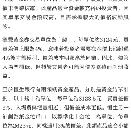
價未明確披露。此產品適合資金較充裕的投資者，因
其單筆交易金額較高，且需承擔較大的價格波動風
險。
滙豐黃金券交易單位為「錢」，每單位約3124元，買
賣差價上限為4%，意味着投資者需要在金價上漲超過
4%後才能獲利，價差成本明顯高於同業。因此，儘管
入場門檻低，但頻繁交易者可能因價差累積而削弱收
益。
至於恒生銀行有兩類紙黃金產品，分別是黃金結單計
劃，以「錢」為單位，每單位為3123.5元，買賣差價
3%，入場費與滙豐相近，但價差成本更低。恒生另一
計劃為紙金粒戶口，以標準化「金粒」為單位，每單
位為2623元，同樣適用3%的價差。此類產品適合小額